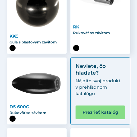
RK
Rukoväť so závitom
KKC
Guľa s plastovým závitom
Neviete, čo
hľadáte?
Nájdite svoj produkt
v prehľadnom
katalógu
D5-600C
Prezrieť katalóg
Rukoväť so závitom