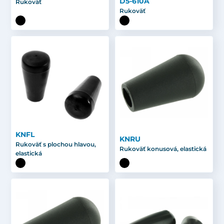
D5-610A
Rukoväť
Rukoväť
KNFL
KNRU
Rukoväť s plochou hlavou,
Rukoväť konusová, elastická
elastická