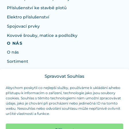
Příslušenství ke stavbě plotů
Elektro příslušenství
Spojovací prvky
Kovové šrouby, matice a podložky
O NÁS
O nás
Sortiment
Spravovat Souhlas
Potrebujete poradiť s výberom?
Sme tu pre vás Pondelok-Štvrtok od: 7:30 - 15:30 hod
Abychom poskytli co nejlepší služby, používáme k ukládání a/nebo
přístupu k informacím o zařízení, technologie jako jsou soubory
a Piatok od 7:30 - 14:30 hod
cookies. Souhlas s těmito technologiemi nám umožní zpracovávat
údaje, jako je chování při procházení nebo jedinečná ID na tomto
duranplast@duranplast.sk
+421 0905 780 862
webu. Nesouhlas nebo odvolání souhlasu může nepříznivě ovlivnit
určité vlastnosti a funkce.
OSOBNÝ ODBER
(platba iba v hotovosti)