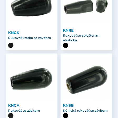
KNRE
KNGK
Rukoväť so sploštením,
Rukoväť krátka so závitom
elastická
KNGA
KNSB
Rukoväť so závitom
Kónická rukoväť so závitom