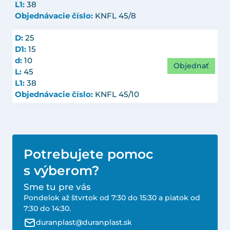
L1:
38
Objednávacie číslo:
KNFL 45/8
D:
25
D1:
15
d:
10
Objednať
L:
45
L1:
38
Objednávacie číslo:
KNFL 45/10
Potrebujete pomoc
s výberom?
Sme tu pre vás
Pondelok až štvrtok od 7:30 do 15:30 a piatok od
7:30 do 14:30.
duranplast@duranplast.sk