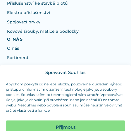
Příslušenství ke stavbě plotů
Elektro příslušenství
Spojovací prvky
Kovové šrouby, matice a podložky
O NÁS
O nás
Sortiment
Spravovat Souhlas
Potrebujete poradiť s výberom?
Sme tu pre vás Pondelok-Štvrtok od: 7:30 - 15:30 hod
Abychom poskytli co nejlepší služby, používáme k ukládání a/nebo
přístupu k informacím o zařízení, technologie jako jsou soubory
a Piatok od 7:30 - 14:30 hod
cookies. Souhlas s těmito technologiemi nám umožní zpracovávat
údaje, jako je chování při procházení nebo jedinečná ID na tomto
duranplast@duranplast.sk
+421 0905 780 862
webu. Nesouhlas nebo odvolání souhlasu může nepříznivě ovlivnit
určité vlastnosti a funkce.
OSOBNÝ ODBER
(platba iba v hotovosti)
Přijmout
Sme tu pre vás Pondelok-Štvrtok od: 7:30 - 15:30 hod