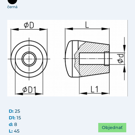
černá
D:
25
D1:
15
d:
8
Objednať
L:
45