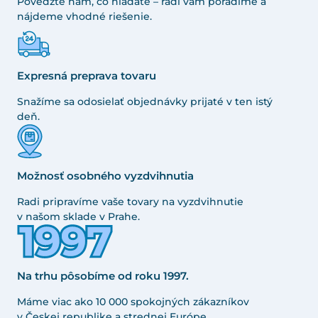
Povedzte nám, čo hľadáte – radi vám poradíme a
nájdeme vhodné riešenie.
Expresná preprava tovaru
Snažíme sa odosielať objednávky prijaté v ten istý
deň.
Možnosť osobného vyzdvihnutia
Radi pripravíme vaše tovary na vyzdvihnutie
v našom sklade v Prahe.
Na trhu pôsobíme od roku 1997.
Máme viac ako 10 000 spokojných zákazníkov
v Českej republike a strednej Európe.