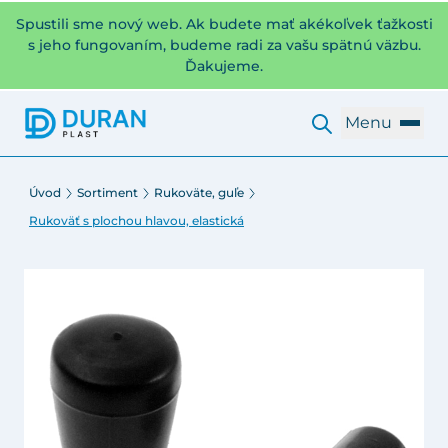
Spustili sme nový web. Ak budete mať akékoľvek ťažkosti
s jeho fungovaním, budeme radi za vašu spätnú väzbu.
Ďakujeme.
Menu
Úvod
Sortiment
Rukoväte, guľe
Rukoväť s plochou hlavou, elastická