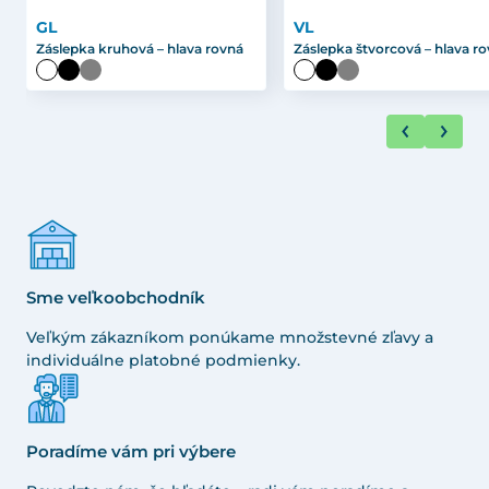
GL
VL
Záslepka kruhová – hlava rovná
Záslepka štvorcová – hlava r
Sme veľkoobchodník
Veľkým zákazníkom ponúkame množstevné zľavy a
individuálne platobné podmienky.
Poradíme vám pri výbere