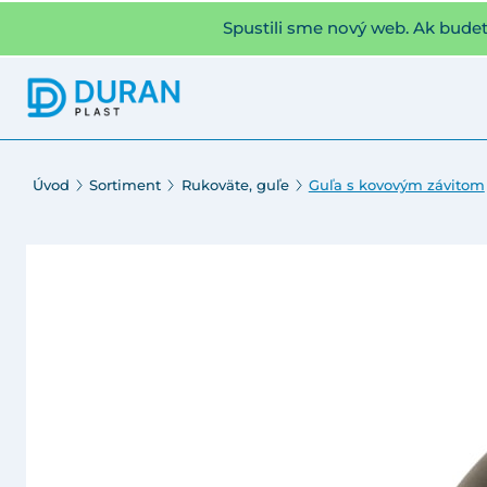
Spustili sme nový web. Ak bude
Úvod
Sortiment
Rukoväte, guľe
Guľa s kovovým závitom