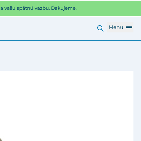
za vašu spätnú väzbu. Ďakujeme.
Menu