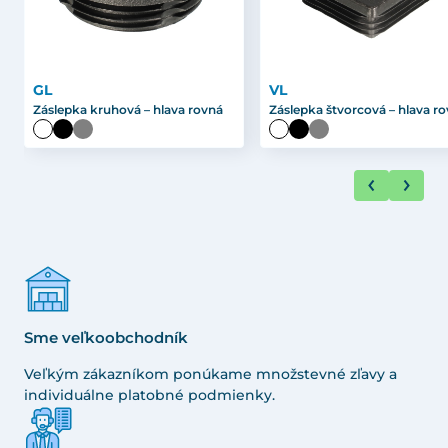
GL
VL
Záslepka kruhová – hlava rovná
Záslepka štvorcová – hlava r
Sme veľkoobchodník
Veľkým zákazníkom ponúkame množstevné zľavy a
individuálne platobné podmienky.