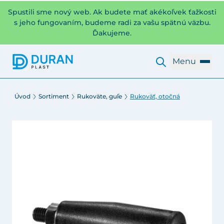
Spustili sme nový web. Ak budete mať akékoľvek ťažkosti
s jeho fungovaním, budeme radi za vašu spätnú väzbu.
Ďakujeme.
Menu
Úvod
Sortiment
Rukoväte, guľe
Rukoväť, otočná