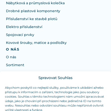
Nábytková a průmyslová kolečka
Drobné plastové komponenty
Příslušenství ke stavbě plotů
Elektro příslušenství
Spojovací prvky
Kovové šrouby, matice a podložky
O NÁS
O nás
Sortiment
Spravovat Souhlas
Potrebujete poradiť s výberom?
Sme tu pre vás Pondelok-Štvrtok od: 7:30 - 15:30 hod
Abychom poskytli co nejlepší služby, používáme k ukládání a/nebo
přístupu k informacím o zařízení, technologie jako jsou soubory
a Piatok od 7:30 - 14:30 hod
cookies. Souhlas s těmito technologiemi nám umožní zpracovávat
údaje, jako je chování při procházení nebo jedinečná ID na tomto
duranplast@duranplast.sk
+421 0905 780 862
webu. Nesouhlas nebo odvolání souhlasu může nepříznivě ovlivnit
určité vlastnosti a funkce.