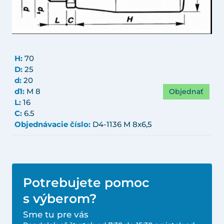
H:
70
D:
25
d:
20
Objednať
d1:
M 8
L:
16
C:
6.5
Objednávacie číslo:
D4-1136 M 8x6,5
Potrebujete pomoc
s výberom?
Sme tu pre vás