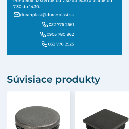
Pondelok až štvrtok od 7:30 do 15:30 a piatok od
7:30 do 14:30.
duranplast@duranplast.sk
032 776 2561
0905 780 862
032 776 2525
Súvisiace produkty