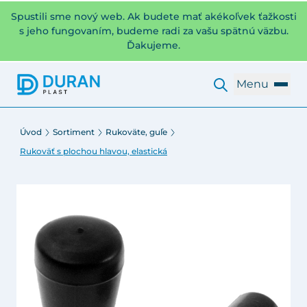
Spustili sme nový web. Ak budete mať akékoľvek ťažkosti
s jeho fungovaním, budeme radi za vašu spätnú väzbu.
Ďakujeme.
Menu
Úvod
Sortiment
Rukoväte, guľe
Rukoväť s plochou hlavou, elastická