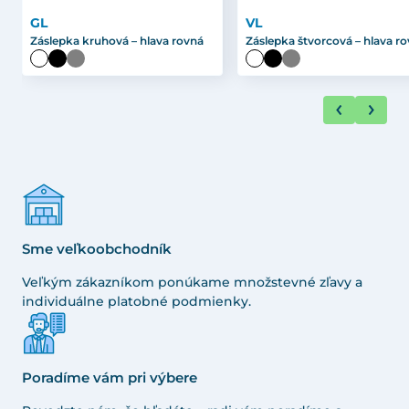
GL
VL
Záslepka kruhová – hlava rovná
Záslepka štvorcová – hlava r
Sme veľkoobchodník
Veľkým zákazníkom ponúkame množstevné zľavy a
individuálne platobné podmienky.
Poradíme vám pri výbere