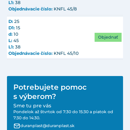
L1:
38
Objednávacie číslo:
KNFL 45/8
D:
25
D1:
15
d:
10
Objednať
L:
45
L1:
38
Objednávacie číslo:
KNFL 45/10
Potrebujete pomoc
s výberom?
Sme tu pre vás
Pondelok až štvrtok od 7:30 do 15:30 a piatok od
7:30 do 14:30.
duranplast@duranplast.sk