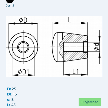
černá
D:
25
D1:
15
d:
8
Objednať
L:
45