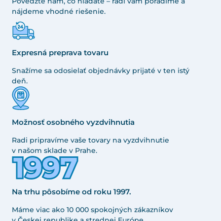
Povedzte nám, čo hľadáte – radi vám poradíme a
nájdeme vhodné riešenie.
Expresná preprava tovaru
Snažíme sa odosielať objednávky prijaté v ten istý
deň.
Možnosť osobného vyzdvihnutia
Radi pripravíme vaše tovary na vyzdvihnutie
v našom sklade v Prahe.
Na trhu pôsobíme od roku 1997.
Máme viac ako 10 000 spokojných zákazníkov
v Českej republike a strednej Európe.