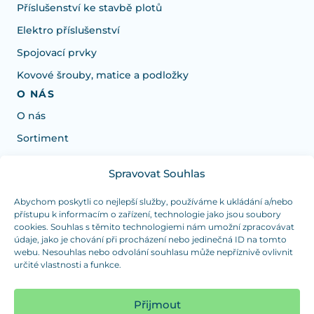
Příslušenství ke stavbě plotů
Elektro příslušenství
Spojovací prvky
Kovové šrouby, matice a podložky
O NÁS
O nás
Sortiment
Spravovat Souhlas
Potrebujete poradiť s výberom?
Sme tu pre vás Pondelok-Štvrtok od: 7:30 - 15:30 hod
Abychom poskytli co nejlepší služby, používáme k ukládání a/nebo
přístupu k informacím o zařízení, technologie jako jsou soubory
a Piatok od 7:30 - 14:30 hod
cookies. Souhlas s těmito technologiemi nám umožní zpracovávat
údaje, jako je chování při procházení nebo jedinečná ID na tomto
duranplast@duranplast.sk
+421 0905 780 862
webu. Nesouhlas nebo odvolání souhlasu může nepříznivě ovlivnit
určité vlastnosti a funkce.
OSOBNÝ ODBER
(platba iba v hotovosti)
Přijmout
Sme tu pre vás Pondelok-Štvrtok od: 7:30 - 15:30 hod