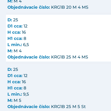
M:
M 4
Objednávacie číslo:
KRG1B 20 M 4 MS
D:
25
D1 cca:
12
H cca:
16
H1 cca:
8
L min.:
6,5
M:
M 4
Objednávacie číslo:
KRG1B 25 M 4 MS
D:
25
D1 cca:
12
H cca:
16
H1 cca:
8
L min.:
9,5
M:
M 5
Objednávacie číslo:
KRG1B 25 M 5 St