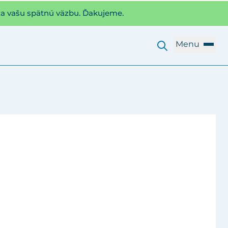
za vašu spätnú väzbu. Ďakujeme.
Menu