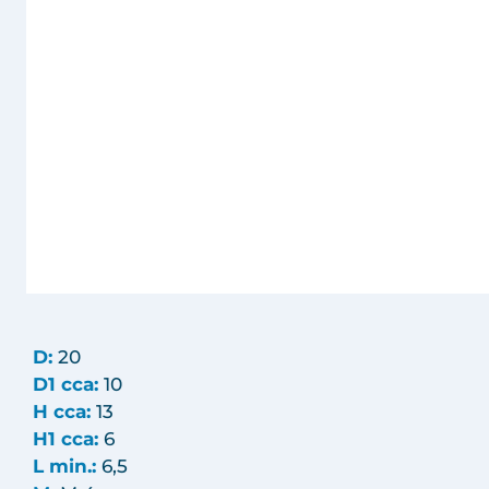
D:
20
D1 cca:
10
H cca:
13
H1 cca:
6
L min.:
6,5