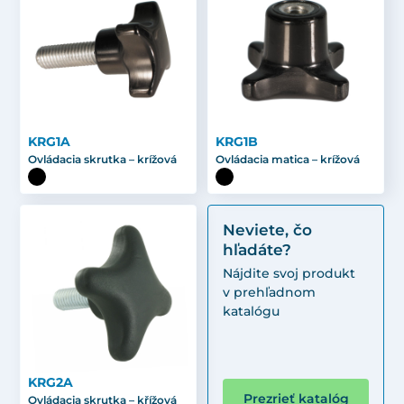
KRG1A
KRG1B
Ovládacia skrutka – krížová
Ovládacia matica – krížová
Neviete, čo
hľadáte?
Nájdite svoj produkt
v prehľadnom
katalógu
KRG2A
Prezrieť katalóg
Ovládacia skrutka – křížová