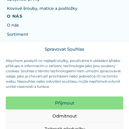
Kovové šrouby, matice a podložky
O NÁS
O nás
Sortiment
Spravovat Souhlas
Potrebujete poradiť s výberom?
Sme tu pre vás Pondelok-Štvrtok od: 7:30 - 15:30 hod
Abychom poskytli co nejlepší služby, používáme k ukládání a/nebo
přístupu k informacím o zařízení, technologie jako jsou soubory
a Piatok od 7:30 - 14:30 hod
cookies. Souhlas s těmito technologiemi nám umožní zpracovávat
údaje, jako je chování při procházení nebo jedinečná ID na tomto
duranplast@duranplast.sk
+421 0905 780 862
webu. Nesouhlas nebo odvolání souhlasu může nepříznivě ovlivnit
určité vlastnosti a funkce.
OSOBNÝ ODBER
(platba iba v hotovosti)
Přijmout
Sme tu pre vás Pondelok-Štvrtok od: 7:30 - 15:30 hod
a Piatok od 7:30 - 14:30 hod
Odmítnout
Zobraziť mapu
Zobrazit předvolby