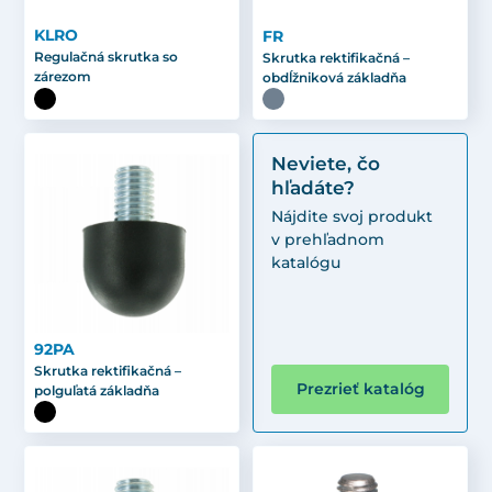
KLRO
FR
Regulačná skrutka so
Skrutka rektifikačná –
zárezom
obdĺžniková základňa
Neviete, čo
hľadáte?
Nájdite svoj produkt
v prehľadnom
katalógu
92PA
Skrutka rektifikačná –
Prezrieť katalóg
polguľatá základňa