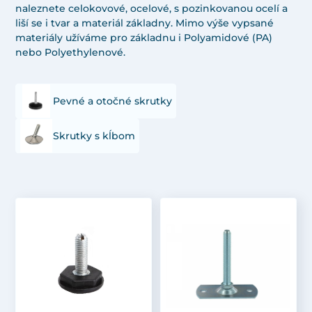
naleznete celokovové, ocelové, s pozinkovanou ocelí a
liší se i tvar a materiál základny. Mimo výše vypsané
materiály užíváme pro základnu i Polyamidové (PA)
nebo Polyethylenové.
Pevné a otočné skrutky
Skrutky s kĺbom