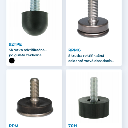
92TPE
RPMG
Skrutka rektifikačná –
polguľatá základňa
Skrutka rektifikačná
celochrómová dosadacia
plocha
RPM
70H