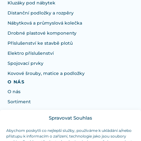
Kluzáky pod nábytek
Distanční podložky a rozpěry
Nábytková a průmyslová kolečka
Drobné plastové komponenty
Příslušenství ke stavbě plotů
Elektro příslušenství
Spojovací prvky
Kovové šrouby, matice a podložky
O NÁS
O nás
Sortiment
Spravovat Souhlas
Potrebujete poradiť s výberom?
Sme tu pre vás Pondelok-Štvrtok od: 7:30 - 15:30 hod
Abychom poskytli co nejlepší služby, používáme k ukládání a/nebo
přístupu k informacím o zařízení, technologie jako jsou soubory
a Piatok od 7:30 - 14:30 hod