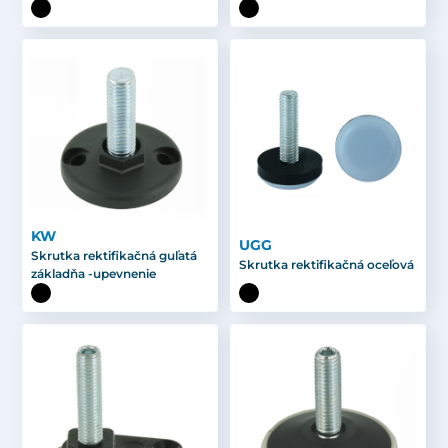
KW
UGG
Skrutka rektifikačná guľatá
Skrutka rektifikačná oceľová
základňa -upevnenie