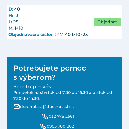
D:
40
H:
13
Objednať
L:
25
M:
M10
Objednávacie číslo:
RPM 40 M10x25
Potrebujete pomoc
s výberom?
Sme tu pre vás
Pondelok až štvrtok od 7:30 do 15:30 a piatok od
7:30 do 14:30.
duranplast@duranplast.sk
032 776 2561
0905 780 862