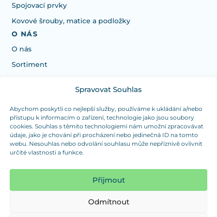
Spojovací prvky
Kovové šrouby, matice a podložky
O NÁS
O nás
Sortiment
Spravovat Souhlas
Potrebujete poradiť s výberom?
Sme tu pre vás Pondelok-Štvrtok od: 7:30 - 15:30 hod
Abychom poskytli co nejlepší služby, používáme k ukládání a/nebo
přístupu k informacím o zařízení, technologie jako jsou soubory
a Piatok od 7:30 - 14:30 hod
cookies. Souhlas s těmito technologiemi nám umožní zpracovávat
údaje, jako je chování při procházení nebo jedinečná ID na tomto
duranplast@duranplast.sk
+421 0905 780 862
webu. Nesouhlas nebo odvolání souhlasu může nepříznivě ovlivnit
určité vlastnosti a funkce.
OSOBNÝ ODBER
(platba iba v hotovosti)
Přijmout
Sme tu pre vás Pondelok-Štvrtok od: 7:30 - 15:30 hod
a Piatok od 7:30 - 14:30 hod
Odmítnout
Zobraziť mapu