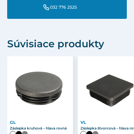
032 776 2525
Súvisiace produkty
GL
VL
Záslepka kruhová – hlava rovná
Záslepka štvorcová – hlava r