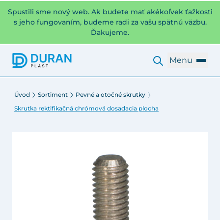
Spustili sme nový web. Ak budete mať akékoľvek ťažkosti
s jeho fungovaním, budeme radi za vašu spätnú väzbu.
Ďakujeme.
Menu
Úvod
Sortiment
Pevné a otočné skrutky
Skrutka rektifikačná chrómová dosadacia plocha