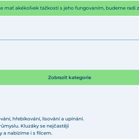
te mať akékoľvek ťažkosti s jeho fungovaním, budeme radi 
Zobrazit kategorie
ání, hřebíkování, lisování a upínání.
růmyslu. Kluzáky se nejčastěji
y a nabízíme i s filcem.