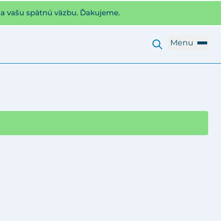
za vašu spätnú väzbu. Ďakujeme.
Menu