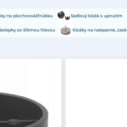
eky na plochoovál/trúbku
Sedlový klzák s upnutím
záslepky so šikmou hlavou
Klzáky na nalepenie, zask