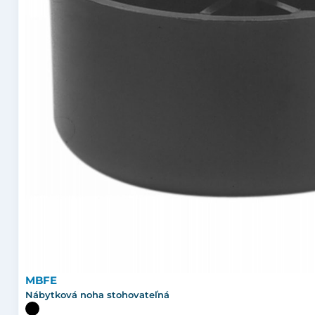
MBFE
Nábytková noha stohovateľná