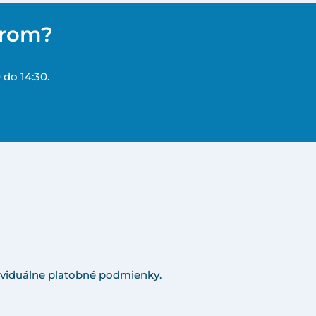
erom?
 do 14:30.
viduálne platobné podmienky.