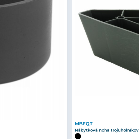
MBFQT
Nábytková noha trojuholníkov