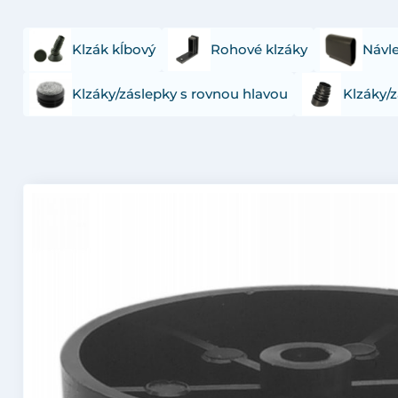
Klzák kĺbový
Rohové klzáky
Návl
Klzáky/záslepky s rovnou hlavou
Klzáky/