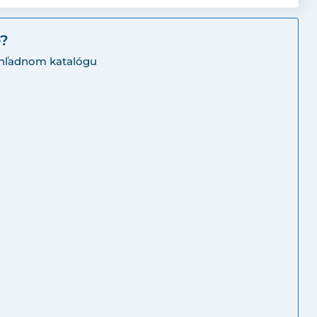
e?
rehľadnom katalógu