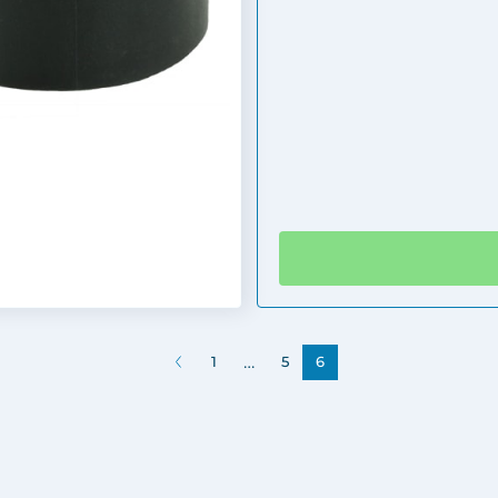
…
1
5
6