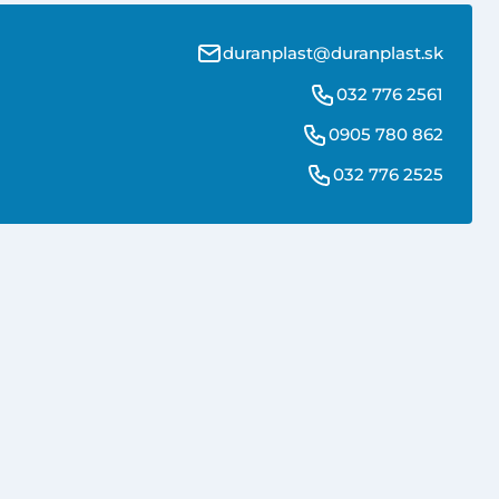
duranplast@duranplast.sk
032 776 2561
0905 780 862
032 776 2525