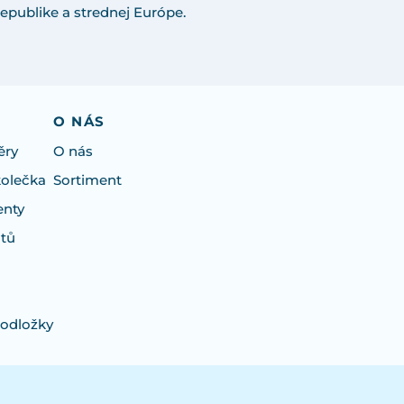
epublike a strednej Európe.
O NÁS
ěry
O nás
kolečka
Sortiment
enty
otů
podložky