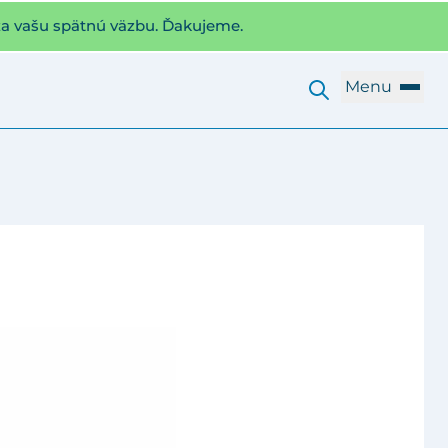
za vašu spätnú väzbu. Ďakujeme.
Menu