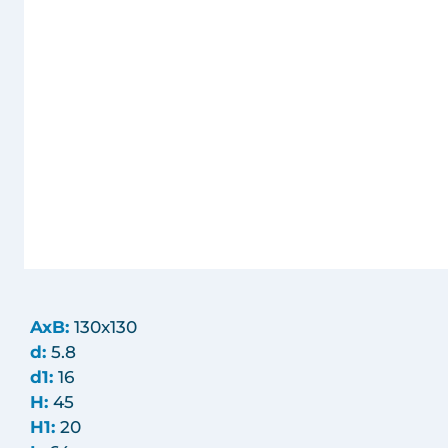
AxB:
130x130
d:
5.8
d1:
16
H:
45
H1:
20