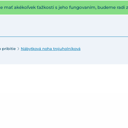
te mať akékoľvek ťažkosti s jeho fungovaním, budeme radi 
 pribitie
Nábytková noha trojuholníková