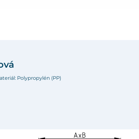
ová
teriál: Polypropylén (PP)