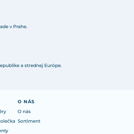
ade v Prahe.
epublike a strednej Európe.
O NÁS
ěry
O nás
kolečka
Sortiment
enty