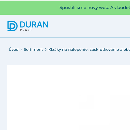
Spustili sme nový web. Ak bude
Úvod
Sortiment
Klzáky na nalepenie, zaskrutkovanie alebo