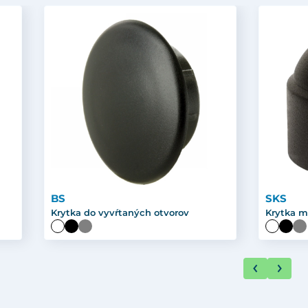
BS
SKS
Krytka do vyvŕtaných otvorov
Krytka m