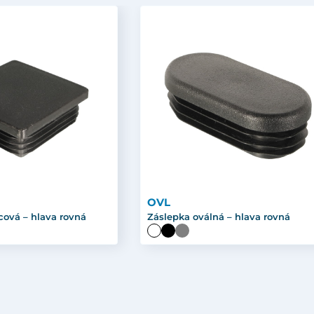
OVL
cová – hlava rovná
Záslepka oválná – hlava rovná