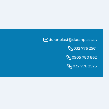
duranplast@duranplast.sk
032 776 2561
0905 780 862
032 776 2525