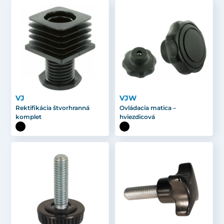
VJ
VJW
Rektifikácia štvorhranná
Ovládacia matica –
komplet
hviezdicová