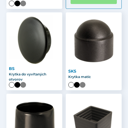
BS
SKS
Krytka do vyvŕtaných
Krytka matíc
otvorov