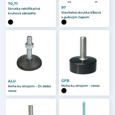
70,71
97
Skrutka rektifikačná
Stavitelná skrutka kĺbová
kruhová základňa
s guľovým čapom
GFB
ALU
Noha ku strojom – nerez
Noha ku strojom – Zn alebo
nerez