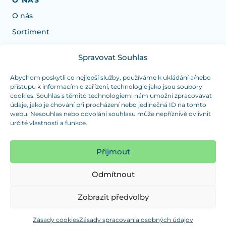
O nás
Sortiment
Spravovat Souhlas
Potrebujete poradiť s výberom?
Sme tu pre vás Pondelok-Štvrtok od: 7:30 - 15:30 hod
Abychom poskytli co nejlepší služby, používáme k ukládání a/nebo
přístupu k informacím o zařízení, technologie jako jsou soubory
a Piatok od 7:30 - 14:30 hod
cookies. Souhlas s těmito technologiemi nám umožní zpracovávat
údaje, jako je chování při procházení nebo jedinečná ID na tomto
duranplast@duranplast.sk
+421 0905 780 862
webu. Nesouhlas nebo odvolání souhlasu může nepříznivě ovlivnit
určité vlastnosti a funkce.
OSOBNÝ ODBER
(platba iba v hotovosti)
Přijmout
Sme tu pre vás Pondelok-Štvrtok od: 7:30 - 15:30 hod
a Piatok od 7:30 - 14:30 hod
Odmítnout
Zobraziť mapu
Zobrazit předvolby
Zásady cookies
Zásady spracovania osobných údajov