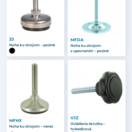
33
MFDA
Noha ku strojom – pozink
Noha ku strojom
s upevnením – pozink
VJZ
MFHX
Ovládacia skrutka –
Noha ku strojom – nerez
hviezdicová