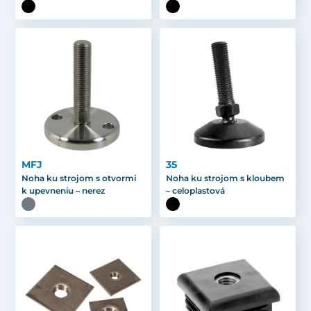
MFJ
35
Noha ku strojom s otvormi
Noha ku strojom s kloubem
k upevneniu – nerez
– celoplastová