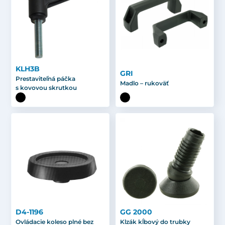
KLH3B
GRI
Prestaviteľná páčka
Madlo – rukoväť
s kovovou skrutkou
D4-1196
GG 2000
Ovládacie koleso plné bez
Klzák kĺbový do trubky