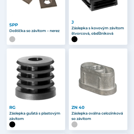
J
SPP
Záslepka s kovovým závitom
Doštička so závitom – nerez
štvorcová, obdĺžniková
RG
ZN 40
Záslepka guľatá s plastovým
Záslepka oválna celozinková
závitom
so závitom