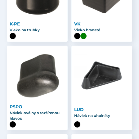
K-PE
VK
Vieko na trubky
Vieko hranaté
PSPO
LUD
Návlek oválny s rozšírenou
Návlek na uholníky
hlavou