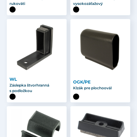
rukoväti
vysokozáťažový
WL
OGK/PE
Záslepka štvorhranná
Klzák pre plochoovál
s podložkou