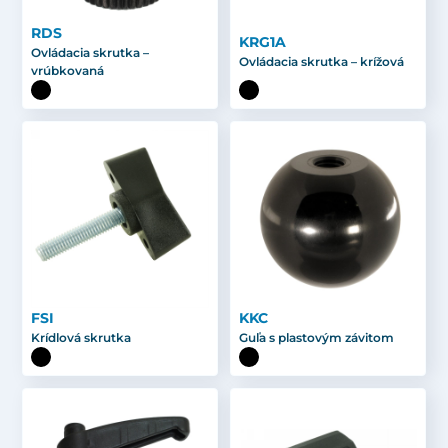
RDS
KRG1A
Ovládacia skrutka –
Ovládacia skrutka – krížová
vrúbkovaná
FSI
KKC
Krídlová skrutka
Guľa s plastovým závitom