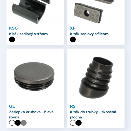
KSG
XF
Klzák sedlový s tŕňom
Klzák sedlový s filcom
GL
RS
Záslepka kruhová – hlava
Klzák do trubky – zkosená
rovná
plocha