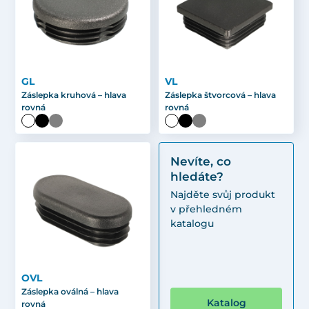
GL
VL
Záslepka kruhová – hlava
Záslepka štvorcová – hlava
rovná
rovná
Nevíte, co
hledáte?
Najděte svůj produkt
v přehledném
katalogu
OVL
Záslepka oválná – hlava
Katalog
rovná