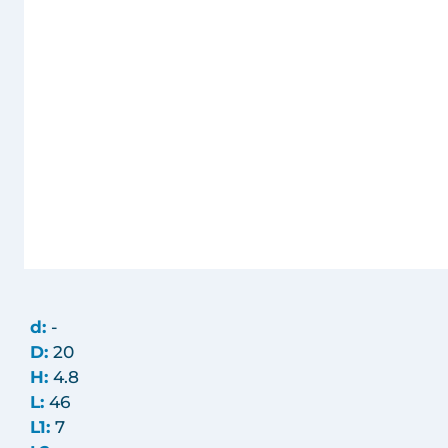
d:
-
D:
20
H:
4.8
L:
46
L1:
7