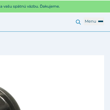
za vašu spätnú väzbu. Ďakujeme.
Menu