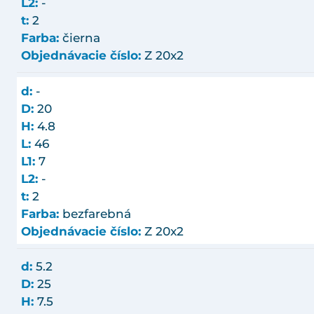
L2:
-
t:
2
Farba:
čierna
Objednávacie číslo:
Z 20x2
d:
-
D:
20
H:
4.8
L:
46
L1:
7
L2:
-
t:
2
Farba:
bezfarebná
Objednávacie číslo:
Z 20x2
d:
5.2
D:
25
H:
7.5