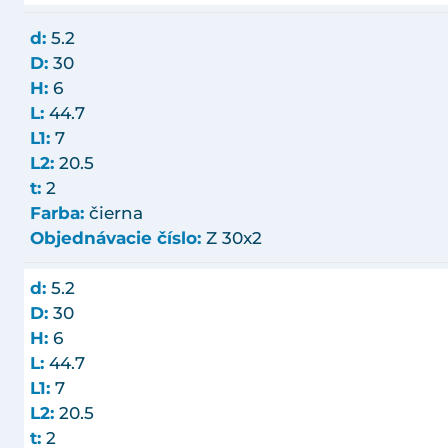
d:
5.2
D:
30
H:
6
L:
44.7
L1:
7
L2:
20.5
t:
2
Farba:
čierna
Objednávacie číslo:
Z 30x2
d:
5.2
D:
30
H:
6
L:
44.7
L1:
7
L2:
20.5
t:
2