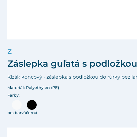
Z
Záslepka guľatá s podložko
Klzák koncový - záslepka s podložkou do rúrky bez lam
Materiál: Polyethylen (PE)
Farby:
bezbarvá
černá