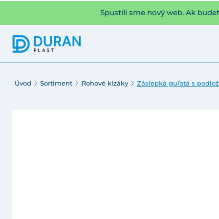
Spustili sme nový web. Ak bude
Úvod
Sortiment
Rohové klzáky
Záslepka guľatá s podlo