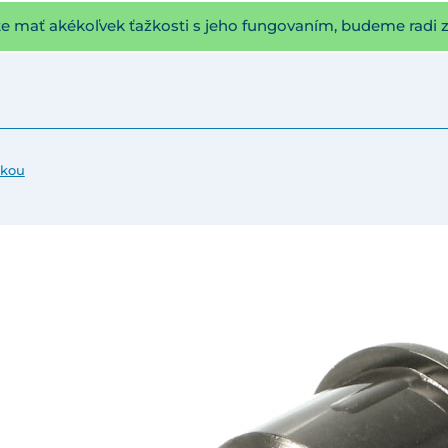
te mať akékoľvek ťažkosti s jeho fungovaním, budeme radi 
žkou