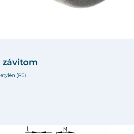
m závitom
yetylén (PE)