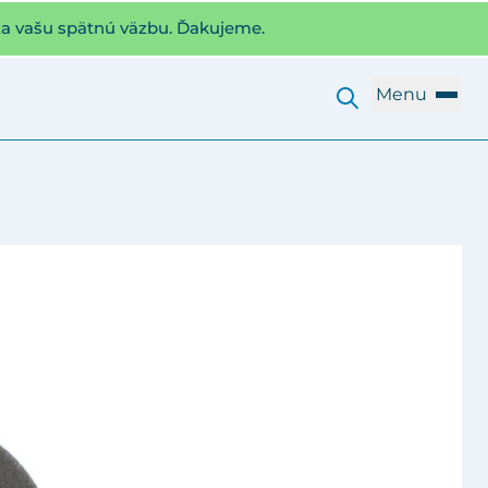
za vašu spätnú väzbu. Ďakujeme.
Menu