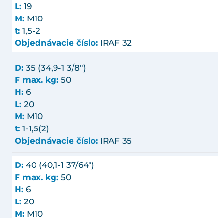
L:
19
M:
M10
t:
1,5-2
Objednávacie číslo:
IRAF 32
D:
35 (34,9-1 3/8")
F max. kg:
50
H:
6
L:
20
M:
M10
t:
1-1,5(2)
Objednávacie číslo:
IRAF 35
D:
40 (40,1-1 37/64")
F max. kg:
50
H:
6
L:
20
M:
M10