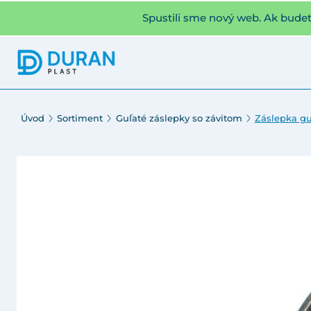
Spustili sme nový web. Ak bude
Úvod
Sortiment
Guľaté záslepky so závitom
Záslepka gu