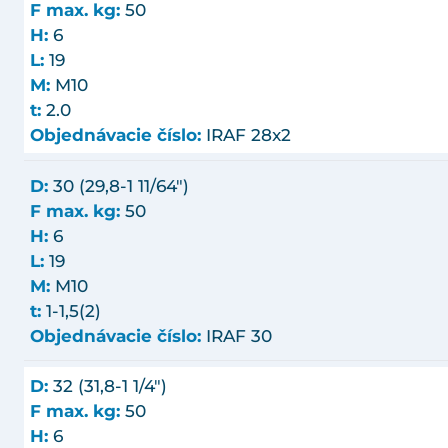
F max. kg:
50
H:
6
L:
19
M:
M10
t:
2.0
Objednávacie číslo:
IRAF 28x2
D:
30 (29,8-1 11/64")
F max. kg:
50
H:
6
L:
19
M:
M10
t:
1-1,5(2)
Objednávacie číslo:
IRAF 30
D:
32 (31,8-1 1/4")
F max. kg:
50
H:
6