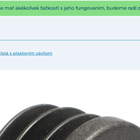
te mať akékoľvek ťažkosti s jeho fungovaním, budeme radi 
ľatá s plastovým závitom