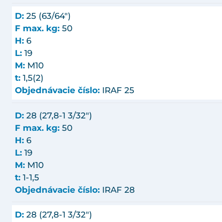
D:
25 (63/64")
F max. kg:
50
H:
6
L:
19
M:
M10
t:
1,5(2)
Objednávacie číslo:
IRAF 25
D:
28 (27,8-1 3/32")
F max. kg:
50
H:
6
L:
19
M:
M10
t:
1-1,5
Objednávacie číslo:
IRAF 28
D:
28 (27,8-1 3/32")