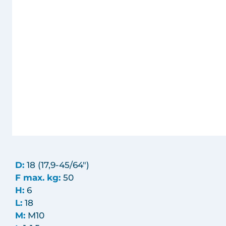
D:
18 (17,9-45/64")
F max. kg:
50
H:
6
L:
18
M:
M10