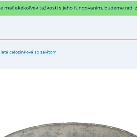
te mať akékoľvek ťažkosti s jeho fungovaním, budeme radi 
ľatá celozinková so závitom