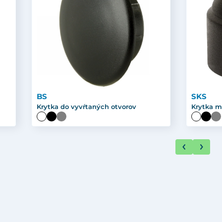
BS
SKS
Krytka do vyvŕtaných otvorov
Krytka m