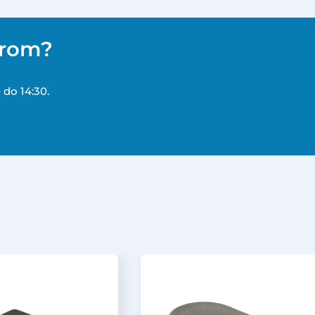
erom?
 do 14:30.