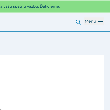
za vašu spätnú väzbu. Ďakujeme.
Menu