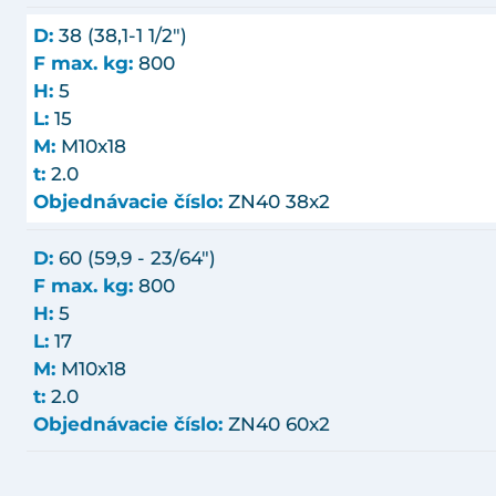
D:
38 (38,1-1 1/2")
F max. kg:
800
H:
5
L:
15
M:
M10x18
t:
2.0
Objednávacie číslo:
ZN40 38x2
D:
60 (59,9 - 23/64")
F max. kg:
800
H:
5
L:
17
M:
M10x18
t:
2.0
Objednávacie číslo:
ZN40 60x2