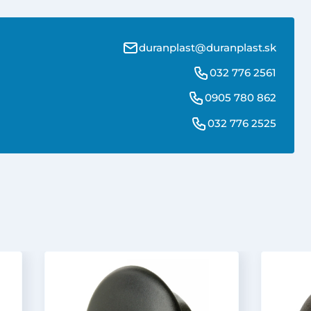
duranplast@duranplast.sk
032 776 2561
0905 780 862
032 776 2525