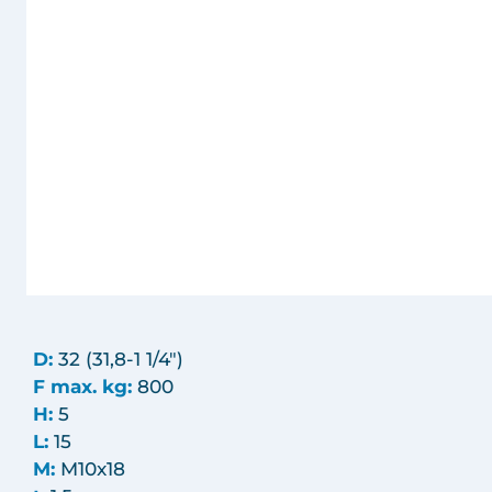
D:
32 (31,8-1 1/4")
F max. kg:
800
H:
5
L:
15
M:
M10x18