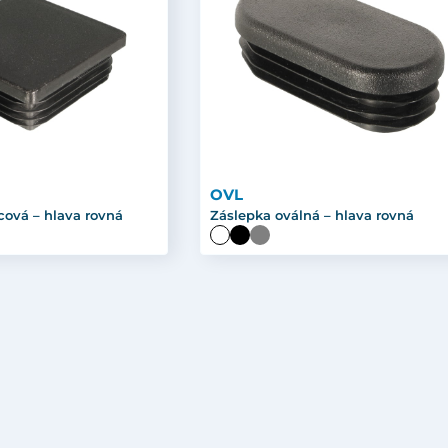
OVL
cová – hlava rovná
Záslepka oválná – hlava rovná