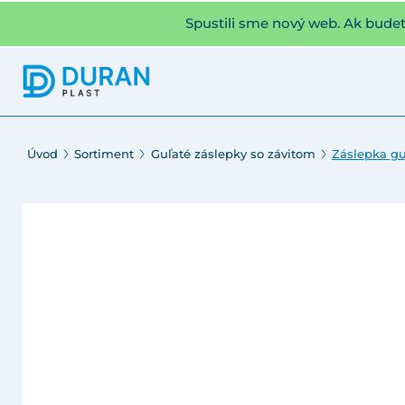
Spustili sme nový web. Ak bude
Úvod
Sortiment
Guľaté záslepky so závitom
Záslepka gu