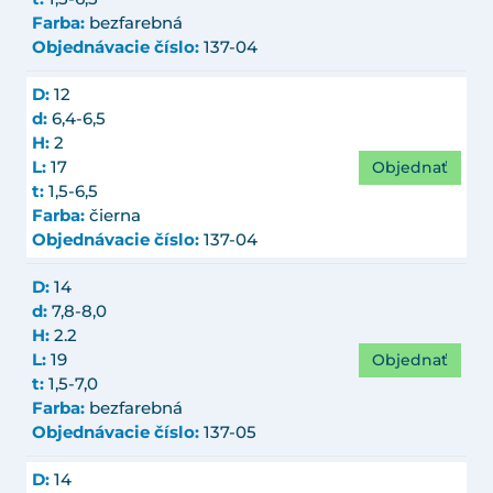
Farba:
bezfarebná
Objednávacie číslo:
137-04
D:
12
d:
6,4-6,5
H:
2
Objednať
L:
17
t:
1,5-6,5
Farba:
čierna
Objednávacie číslo:
137-04
D:
14
d:
7,8-8,0
H:
2.2
Objednať
L:
19
t:
1,5-7,0
Farba:
bezfarebná
Objednávacie číslo:
137-05
D:
14