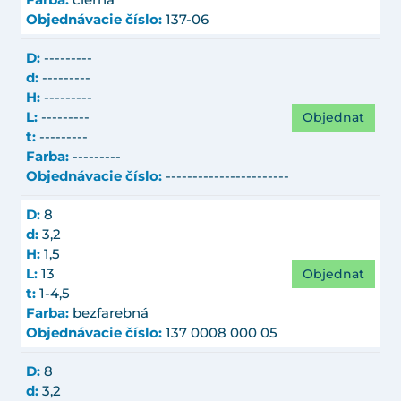
Farba:
čierna
Objednávacie číslo:
137-06
D:
---------
d:
---------
H:
---------
Objednať
L:
---------
t:
---------
Farba:
---------
Objednávacie číslo:
-----------------------
D:
8
d:
3,2
H:
1,5
Objednať
L:
13
t:
1-4,5
Farba:
bezfarebná
Objednávacie číslo:
137 0008 000 05
D:
8
d:
3,2