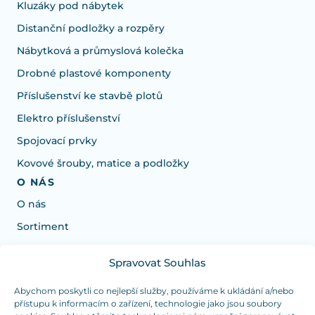
Kluzáky pod nábytek
Distanční podložky a rozpěry
Nábytková a průmyslová kolečka
Drobné plastové komponenty
Příslušenství ke stavbě plotů
Elektro příslušenství
Spojovací prvky
Kovové šrouby, matice a podložky
O NÁS
O nás
Sortiment
Spravovat Souhlas
Potrebujete poradiť s výberom?
Sme tu pre vás Pondelok-Štvrtok od: 7:30 - 15:30 hod
Abychom poskytli co nejlepší služby, používáme k ukládání a/nebo
přístupu k informacím o zařízení, technologie jako jsou soubory
a Piatok od 7:30 - 14:30 hod