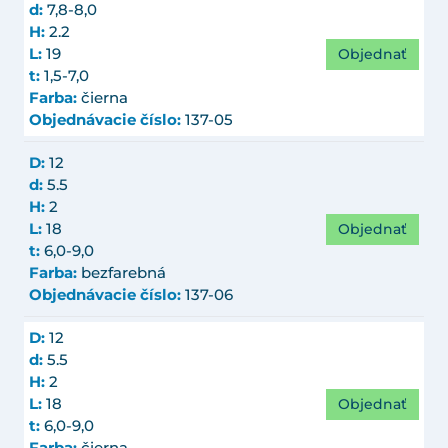
d:
7,8-8,0
H:
2.2
Objednať
L:
19
t:
1,5-7,0
Farba:
čierna
Objednávacie číslo:
137-05
D:
12
d:
5.5
H:
2
Objednať
L:
18
t:
6,0-9,0
Farba:
bezfarebná
Objednávacie číslo:
137-06
D:
12
d:
5.5
H:
2
Objednať
L:
18
t:
6,0-9,0