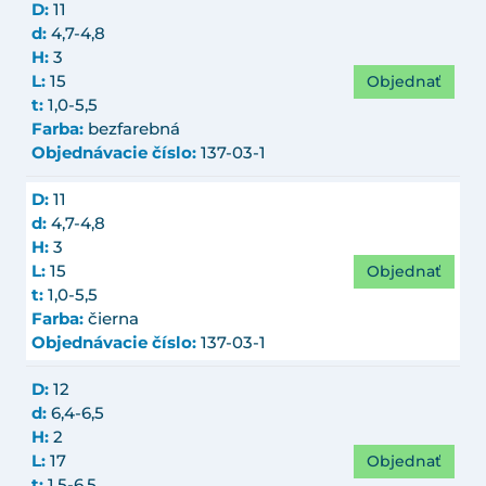
D:
11
d:
4,7-4,8
H:
3
Objednať
L:
15
t:
1,0-5,5
Farba:
bezfarebná
Objednávacie číslo:
137-03-1
D:
11
d:
4,7-4,8
H:
3
Objednať
L:
15
t:
1,0-5,5
Farba:
čierna
Objednávacie číslo:
137-03-1
D:
12
d:
6,4-6,5
H:
2
Objednať
L:
17
t:
1,5-6,5