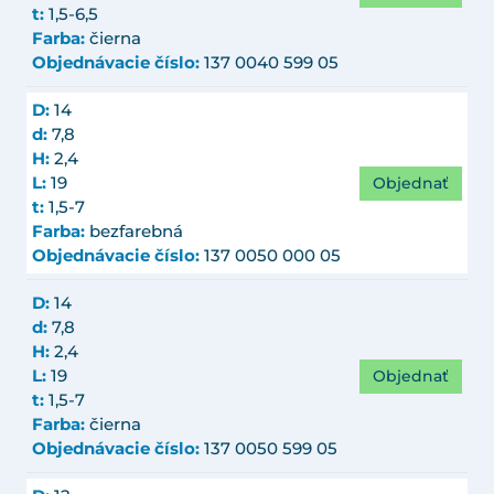
t:
1,5-6,5
Farba:
čierna
Objednávacie číslo:
137 0040 599 05
D:
14
d:
7,8
H:
2,4
Objednať
L:
19
t:
1,5-7
Farba:
bezfarebná
Objednávacie číslo:
137 0050 000 05
D:
14
d:
7,8
H:
2,4
Objednať
L:
19
t:
1,5-7
Farba:
čierna
Objednávacie číslo:
137 0050 599 05