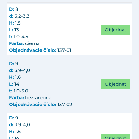
D:
8
d:
3,2-3,3
H:
1.5
Objednať
L:
13
t:
1,0-4,5
Farba:
čierna
Objednávacie číslo:
137-01
D:
9
d:
3,9-4,0
H:
1.6
Objednať
L:
14
t:
1,0-5,0
Farba:
bezfarebná
Objednávacie číslo:
137-02
D:
9
d:
3,9-4,0
H:
1.6
Objednať
L:
14