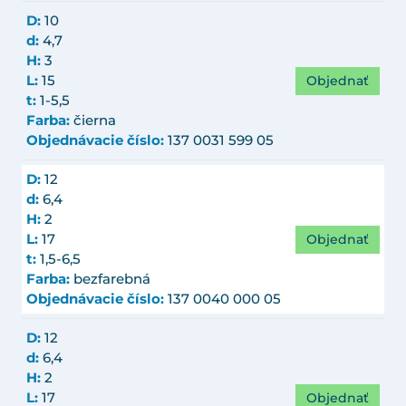
D:
10
d:
4,7
H:
3
Objednať
L:
15
t:
1-5,5
Farba:
čierna
Objednávacie číslo:
137 0031 599 05
D:
12
d:
6,4
H:
2
Objednať
L:
17
t:
1,5-6,5
Farba:
bezfarebná
Objednávacie číslo:
137 0040 000 05
D:
12
d:
6,4
H:
2
Objednať
L:
17