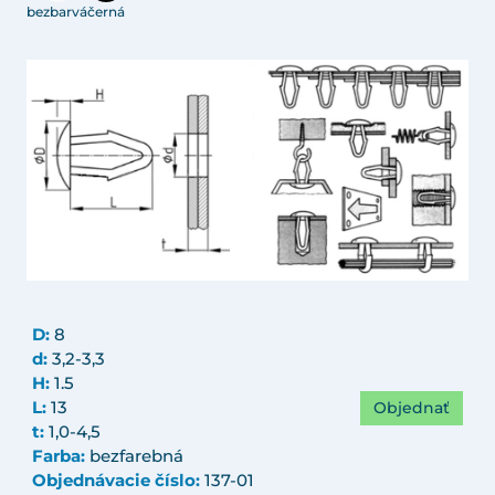
bezbarvá
černá
D:
8
d:
3,2-3,3
H:
1.5
Objednať
L:
13
t:
1,0-4,5
Farba:
bezfarebná
Objednávacie číslo:
137-01