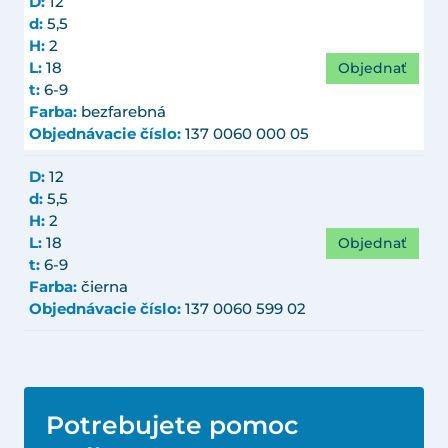
D:
12
d:
5,5
H:
2
Objednať
L:
18
t:
6-9
Farba:
bezfarebná
Objednávacie číslo:
137 0060 000 05
D:
12
d:
5,5
H:
2
Objednať
L:
18
t:
6-9
Farba:
čierna
Objednávacie číslo:
137 0060 599 02
Potrebujete pomoc