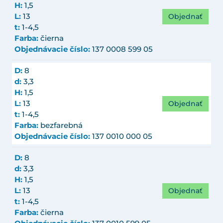
H:
1,5
Objednať
L:
13
t:
1-4,5
Farba:
čierna
Objednávacie číslo:
137 0008 599 05
D:
8
d:
3,3
H:
1,5
Objednať
L:
13
t:
1-4,5
Farba:
bezfarebná
Objednávacie číslo:
137 0010 000 05
D:
8
d:
3,3
H:
1,5
Objednať
L:
13
t:
1-4,5
Farba:
čierna