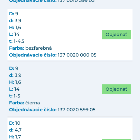
Objednávacie číslo:
137 0010 599 05
D:
9
d:
3,9
H:
1,6
Objednať
L:
14
t:
1-4,5
Farba:
bezfarebná
Objednávacie číslo:
137 0020 000 05
D:
9
d:
3,9
H:
1,6
Objednať
L:
14
t:
1-5
Farba:
čierna
Objednávacie číslo:
137 0020 599 05
D:
10
d:
4,7
H:
1,7