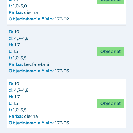
t:
1,0-5,0
Farba:
čierna
Objednávacie číslo:
137-02
D:
10
d:
4,7-4,8
H:
1.7
Objednať
L:
15
t:
1,0-5,5
Farba:
bezfarebná
Objednávacie číslo:
137-03
D:
10
d:
4,7-4,8
H:
1.7
Objednať
L:
15
t:
1,0-5,5
Farba:
čierna
Objednávacie číslo:
137-03