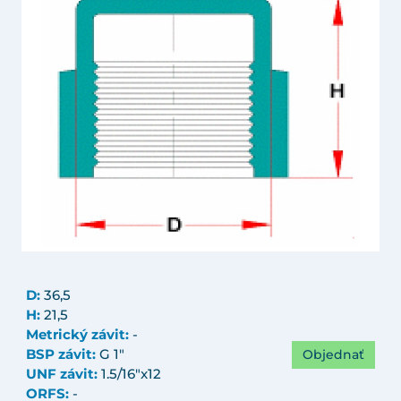
D:
36,5
H:
21,5
Metrický závit:
-
Objednať
BSP závit:
G 1"
UNF závit:
1.5/16"x12
ORFS:
-