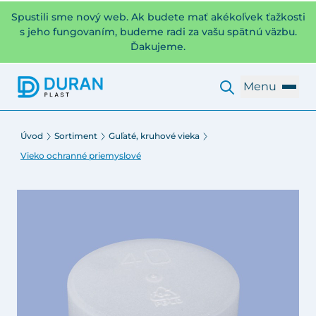
Spustili sme nový web. Ak budete mať akékoľvek ťažkosti
s jeho fungovaním, budeme radi za vašu spätnú väzbu.
Ďakujeme.
Menu
Úvod
Sortiment
Guľaté, kruhové vieka
Vieko ochranné priemyslové