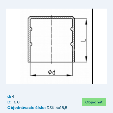
d:
4
Objednať
D:
18,8
Objednávacie číslo:
RSK 4x18,8