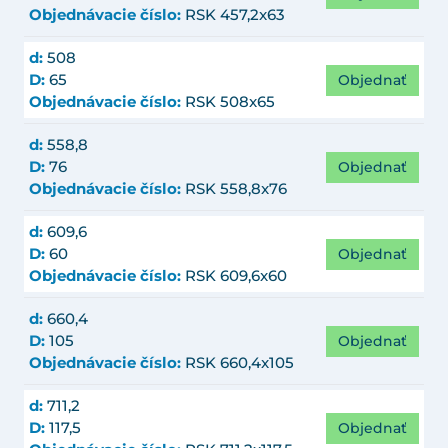
Objednávacie číslo:
RSK 457,2x63
d:
508
Objednať
D:
65
Objednávacie číslo:
RSK 508x65
d:
558,8
Objednať
D:
76
Objednávacie číslo:
RSK 558,8x76
d:
609,6
Objednať
D:
60
Objednávacie číslo:
RSK 609,6x60
d:
660,4
Objednať
D:
105
Objednávacie číslo:
RSK 660,4x105
d:
711,2
Objednať
D:
117,5