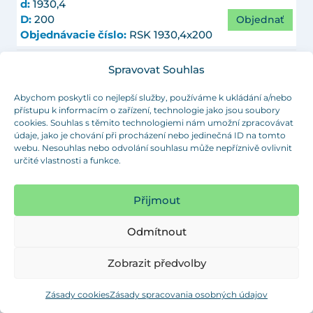
d:
1930,4
Objednať
D:
200
Objednávacie číslo:
RSK 1930,4x200
d:
1981,2
Spravovat Souhlas
Objednať
D:
200
Objednávacie číslo:
RSK 1981,2x200
Abychom poskytli co nejlepší služby, používáme k ukládání a/nebo
přístupu k informacím o zařízení, technologie jako jsou soubory
cookies. Souhlas s těmito technologiemi nám umožní zpracovávat
d:
2032
údaje, jako je chování při procházení nebo jedinečná ID na tomto
Objednať
D:
200
webu. Nesouhlas nebo odvolání souhlasu může nepříznivě ovlivnit
Objednávacie číslo:
RSK 2032x200
určité vlastnosti a funkce.
d:
2133,6
Přijmout
Objednať
D:
200
Objednávacie číslo:
RSK 2133,6x200
Odmítnout
d:
2590,8
Zobrazit předvolby
Objednať
D:
200
Objednávacie číslo:
RSK 2590,8x200
Zásady cookies
Zásady spracovania osobných údajov