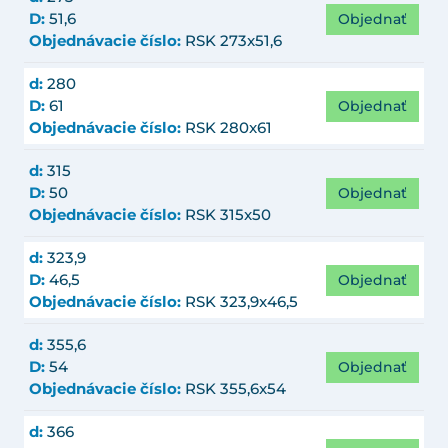
Objednať
D:
51,6
Objednávacie číslo:
RSK 273x51,6
d:
280
Objednať
D:
61
Objednávacie číslo:
RSK 280x61
d:
315
Objednať
D:
50
Objednávacie číslo:
RSK 315x50
d:
323,9
Objednať
D:
46,5
Objednávacie číslo:
RSK 323,9x46,5
d:
355,6
Objednať
D:
54
Objednávacie číslo:
RSK 355,6x54
d:
366