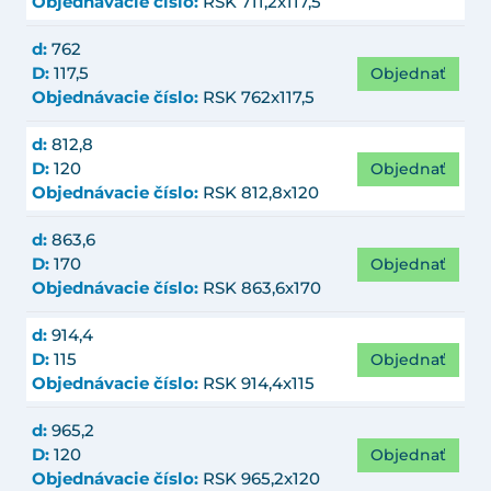
Objednávacie číslo:
RSK 711,2x117,5
d:
762
Objednať
D:
117,5
Objednávacie číslo:
RSK 762x117,5
d:
812,8
Objednať
D:
120
Objednávacie číslo:
RSK 812,8x120
d:
863,6
Objednať
D:
170
Objednávacie číslo:
RSK 863,6x170
d:
914,4
Objednať
D:
115
Objednávacie číslo:
RSK 914,4x115
d:
965,2
Objednať
D:
120
Objednávacie číslo:
RSK 965,2x120