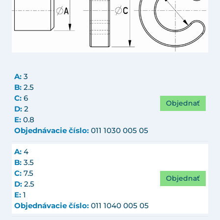
A:
3
B:
2.5
C:
6
Objednať
D:
2
E:
0.8
Objednávacie číslo:
011 1030 005 05
A:
4
B:
3.5
C:
7.5
Objednať
D:
2.5
E:
1
Objednávacie číslo:
011 1040 005 05