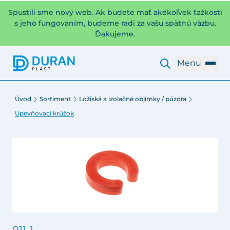
Spustili sme nový web. Ak budete mať akékoľvek ťažkosti
s jeho fungovaním, budeme radi za vašu spätnú väzbu.
Ďakujeme.
Menu
Úvod
Sortiment
Ložiská a izolačné objímky / púzdra
Upevňovací krúžok
011-1