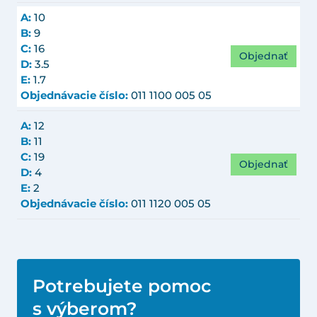
A:
10
B:
9
C:
16
Objednať
D:
3.5
E:
1.7
Objednávacie číslo:
011 1100 005 05
A:
12
B:
11
C:
19
Objednať
D:
4
E:
2
Objednávacie číslo:
011 1120 005 05
Potrebujete pomoc
s výberom?