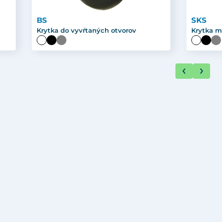
BS
SKS
Krytka do vyvŕtaných otvorov
Krytka m