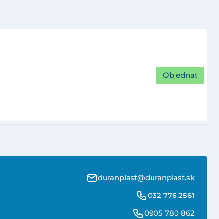
Objednať
duranplast@duranplast.sk
032 776 2561
0905 780 862