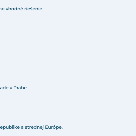
e vhodné riešenie.
ade v Prahe.
epublike a strednej Európe.