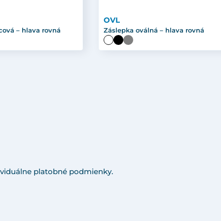
OVL
cová – hlava rovná
Záslepka oválná – hlava rovná
viduálne platobné podmienky.