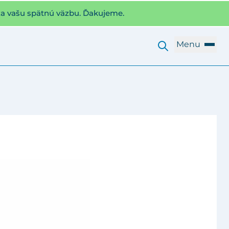
za vašu spätnú väzbu. Ďakujeme.
Menu