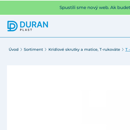
Spustili sme nový web. Ak bude
Úvod
Sortiment
Krídlové skrutky a matice, T-rukoväte
T 