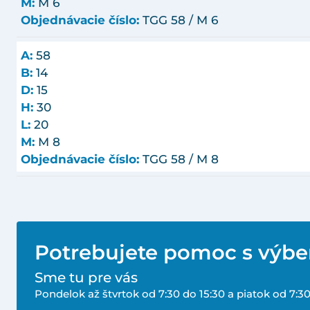
M:
M 6
Objednávacie číslo:
TGG 58 / M 6
A:
58
B:
14
D:
15
H:
30
L:
20
M:
M 8
Objednávacie číslo:
TGG 58 / M 8
Potrebujete pomoc s výb
Sme tu pre vás
Pondelok až štvrtok od 7:30 do 15:30 a piatok od 7:30