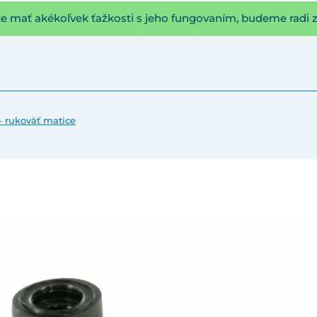
te mať akékoľvek ťažkosti s jeho fungovaním, budeme radi 
– rukoväť matice