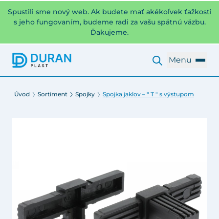
Spustili sme nový web. Ak budete mať akékoľvek ťažkosti
s jeho fungovaním, budeme radi za vašu spätnú väzbu.
Ďakujeme.
Menu
Úvod
Sortiment
Spojky
Spojka jaklov – " T " s výstupom