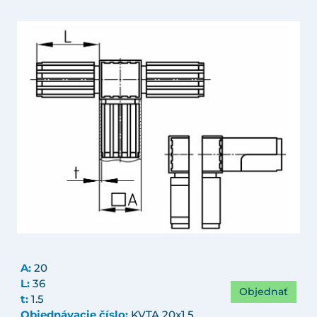
A:
20
L:
36
Objednať
t:
1.5
Objednávacie číslo:
KVTA 20x1,5