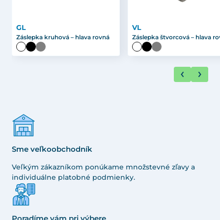
GL
VL
Záslepka kruhová – hlava rovná
Záslepka štvorcová – hlava r
Sme veľkoobchodník
Veľkým zákazníkom ponúkame množstevné zľavy a
individuálne platobné podmienky.
Poradíme vám pri výbere