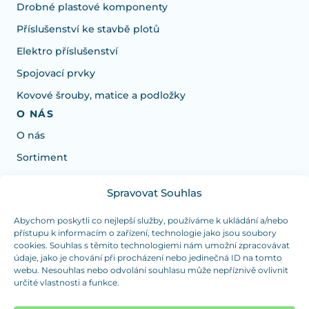
Drobné plastové komponenty
Příslušenství ke stavbě plotů
Elektro příslušenství
Spojovací prvky
Kovové šrouby, matice a podložky
O NÁS
O nás
Sortiment
Spravovat Souhlas
Potrebujete poradiť s výberom?
Sme tu pre vás Pondelok-Štvrtok od: 7:30 - 15:30 hod
Abychom poskytli co nejlepší služby, používáme k ukládání a/nebo
přístupu k informacím o zařízení, technologie jako jsou soubory
a Piatok od 7:30 - 14:30 hod
cookies. Souhlas s těmito technologiemi nám umožní zpracovávat
údaje, jako je chování při procházení nebo jedinečná ID na tomto
duranplast@duranplast.sk
+421 0905 780 862
webu. Nesouhlas nebo odvolání souhlasu může nepříznivě ovlivnit
určité vlastnosti a funkce.
OSOBNÝ ODBER
(platba iba v hotovosti)