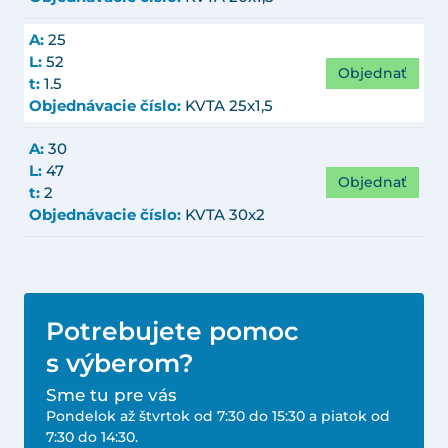
A:
25
L:
52
Objednať
t:
1.5
Objednávacie číslo:
KVTA 25x1,5
A:
30
L:
47
Objednať
t:
2
Objednávacie číslo:
KVTA 30x2
Potrebujete pomoc
s výberom?
Sme tu pre vás
Pondelok až štvrtok od 7:30 do 15:30 a piatok od
7:30 do 14:30.