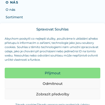
O NÁS
O nás
Sortiment
Spravovat Souhlas
Potrebujete poradiť s výberom?
Sme tu pre vás Pondelok-Štvrtok od: 7:30 - 15:30 hod
Abychom poskytli co nejlepší služby, používáme k ukládání a/nebo
přístupu k informacím o zařízení, technologie jako jsou soubory
a Piatok od 7:30 - 14:30 hod
cookies. Souhlas s těmito technologiemi nám umožní zpracovávat
údaje, jako je chování při procházení nebo jedinečná ID na tomto
duranplast@duranplast.sk
+421 0905 780 862
webu. Nesouhlas nebo odvolání souhlasu může nepříznivě ovlivnit
určité vlastnosti a funkce.
OSOBNÝ ODBER
(platba iba v hotovosti)
Přijmout
Sme tu pre vás Pondelok-Štvrtok od: 7:30 - 15:30 hod
a Piatok od 7:30 - 14:30 hod
Odmítnout
Zobraziť mapu
Zobrazit předvolby
Zásady cookies
Zásady spracovania osobných údajov