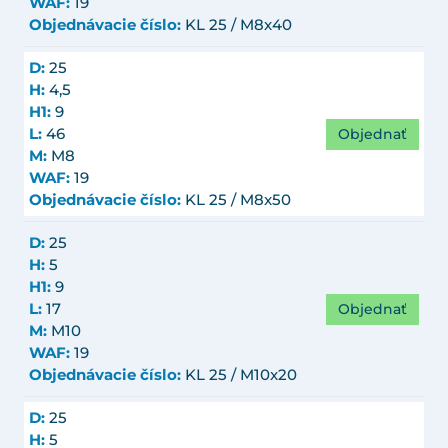
WAF:
19
Objednávacie číslo:
KL 25 / M8x40
D:
25
H:
4,5
H1:
9
Objednať
L:
46
M:
M8
WAF:
19
Objednávacie číslo:
KL 25 / M8x50
D:
25
H:
5
H1:
9
Objednať
L:
17
M:
M10
WAF:
19
Objednávacie číslo:
KL 25 / M10x20
D:
25
H:
5