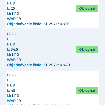
H1:
9
Objednať
L:
25
M:
M10
WAF:
19
Objednávacie číslo:
KL 25 / M10x30
D:
25
H:
5
H1:
9
Objednať
L:
34,5
M:
M10
WAF:
19
Objednávacie číslo:
KL 25 / M10x40
D:
25
H:
5
H1:
9
Objednať
L:
45
M:
M10
WAF:
19