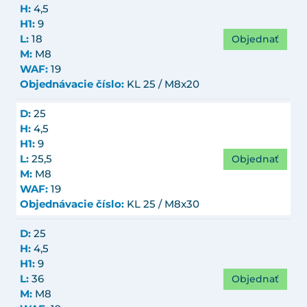
H:
4,5
H1:
9
Objednať
L:
18
M:
M8
WAF:
19
Objednávacie číslo:
KL 25 / M8x20
D:
25
H:
4,5
H1:
9
Objednať
L:
25,5
M:
M8
WAF:
19
Objednávacie číslo:
KL 25 / M8x30
D:
25
H:
4,5
H1:
9
Objednať
L:
36
M:
M8