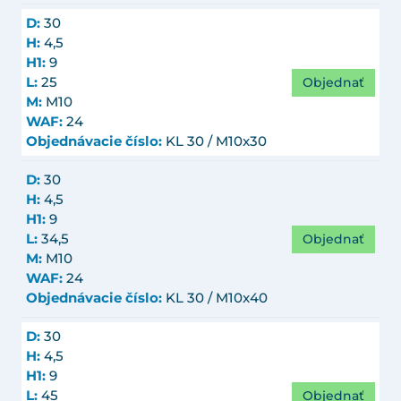
D:
30
H:
4,5
H1:
9
Objednať
L:
25
M:
M10
WAF:
24
Objednávacie číslo:
KL 30 / M10x30
D:
30
H:
4,5
H1:
9
Objednať
L:
34,5
M:
M10
WAF:
24
Objednávacie číslo:
KL 30 / M10x40
D:
30
H:
4,5
H1:
9
Objednať
L:
45