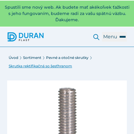
Spustili sme nový web. Ak budete mať akékoľvek ťažkosti
s jeho fungovaním, budeme radi za vašu spätnú väzbu.
Ďakujeme.
Menu
Úvod
Sortiment
Pevné a otočné skrutky
Skrutka rektifikačná so šesťhranom