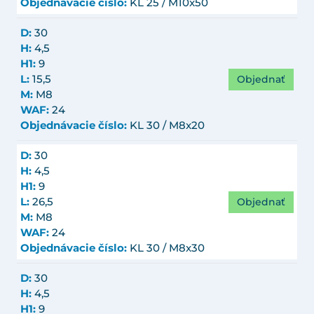
Objednávacie číslo:
KL 25 / M10x50
D:
30
H:
4,5
H1:
9
Objednať
L:
15,5
M:
M8
WAF:
24
Objednávacie číslo:
KL 30 / M8x20
D:
30
H:
4,5
H1:
9
Objednať
L:
26,5
M:
M8
WAF:
24
Objednávacie číslo:
KL 30 / M8x30
D:
30
H:
4,5
H1:
9