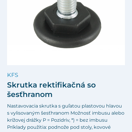
KFS
Skrutka rektifikačná so
šesťhranom
Nastavovacia skrutka s guľatou plastovou hlavou
s vylisovaným šesťhranom Možnosť imbusu alebo
krížovej drážky P = Pozidriv, *) = bez imbusu
Príklady použitia: podnože pod stoly, kovové