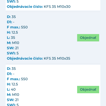
SW1:
5
Objednávacie číslo:
KFS 35 M10x30
D:
35
D1:
-
F max.:
550
H:
12.5
Objednať
L:
35
M:
M10
SW:
21
SW1:
5
Objednávacie číslo:
KFS 35 M10x35
D:
35
D1:
-
F max.:
550
H:
12.5
Objednať
L:
40
M:
M10
SW:
21
SW1:
5