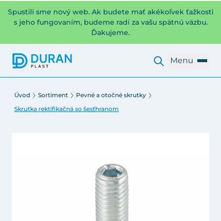
Spustili sme nový web. Ak budete mať akékoľvek ťažkosti
s jeho fungovaním, budeme radi za vašu spätnú väzbu.
Ďakujeme.
Menu
Úvod
Sortiment
Pevné a otočné skrutky
Skrutka rektifikačná so šesťhranom