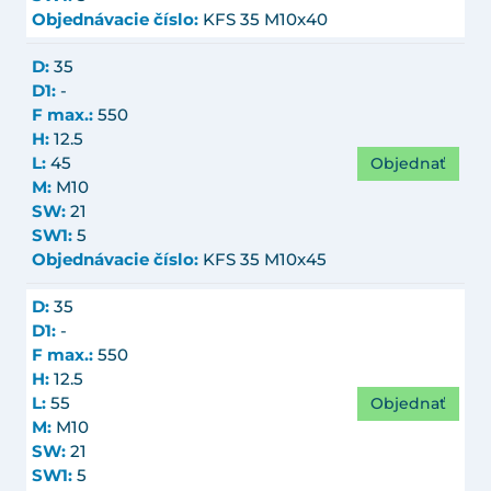
Objednávacie číslo:
KFS 35 M10x40
D:
35
D1:
-
F max.:
550
H:
12.5
Objednať
L:
45
M:
M10
SW:
21
SW1:
5
Objednávacie číslo:
KFS 35 M10x45
D:
35
D1:
-
F max.:
550
H:
12.5
Objednať
L:
55
M:
M10
SW:
21
SW1:
5