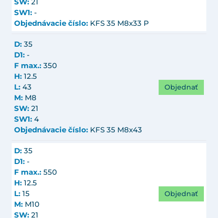
SW:
21
SW1:
-
Objednávacie číslo:
KFS 35 M8x33 P
D:
35
D1:
-
F max.:
350
H:
12.5
Objednať
L:
43
M:
M8
SW:
21
SW1:
4
Objednávacie číslo:
KFS 35 M8x43
D:
35
D1:
-
F max.:
550
H:
12.5
Objednať
L:
15
M:
M10
SW:
21