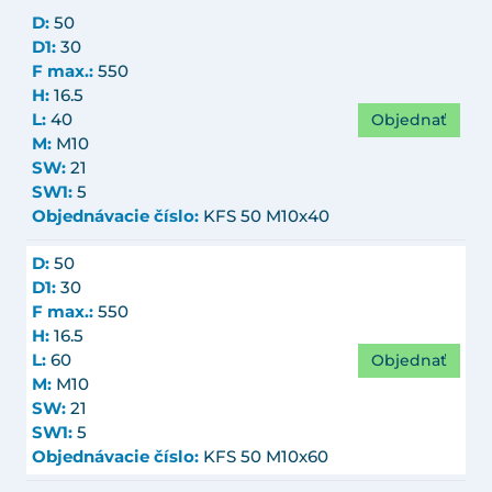
D:
50
D1:
30
F max.:
550
H:
16.5
Objednať
L:
40
M:
M10
SW:
21
SW1:
5
Objednávacie číslo:
KFS 50 M10x40
D:
50
D1:
30
F max.:
550
H:
16.5
Objednať
L:
60
M:
M10
SW:
21
SW1:
5
Objednávacie číslo:
KFS 50 M10x60