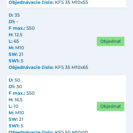
Objednávacie číslo:
KFS 35 M10x55
D:
35
D1:
-
F max.:
550
H:
12.5
Objednať
L:
65
M:
M10
SW:
21
SW1:
5
Objednávacie číslo:
KFS 35 M10x65
D:
50
D1:
30
F max.:
550
H:
16.5
Objednať
L:
10
M:
M10
SW:
21
SW1:
5
Objednávacie číslo:
KFS 50 M10x10