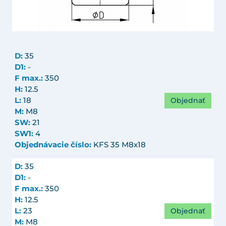
D:
35
D1:
-
F max.:
350
H:
12.5
Objednať
L:
18
M:
M8
SW:
21
SW1:
4
Objednávacie číslo:
KFS 35 M8x18
D:
35
D1:
-
F max.:
350
H:
12.5
Objednať
L:
23
M:
M8