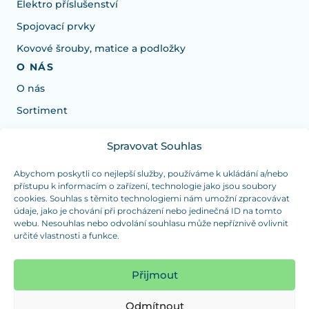
Elektro příslušenství
Spojovací prvky
Kovové šrouby, matice a podložky
O NÁS
O nás
Sortiment
Spravovat Souhlas
Potrebujete poradiť s výberom?
Sme tu pre vás Pondelok-Štvrtok od: 7:30 - 15:30 hod
Abychom poskytli co nejlepší služby, používáme k ukládání a/nebo
přístupu k informacím o zařízení, technologie jako jsou soubory
a Piatok od 7:30 - 14:30 hod
cookies. Souhlas s těmito technologiemi nám umožní zpracovávat
údaje, jako je chování při procházení nebo jedinečná ID na tomto
duranplast@duranplast.sk
+421 0905 780 862
webu. Nesouhlas nebo odvolání souhlasu může nepříznivě ovlivnit
určité vlastnosti a funkce.
OSOBNÝ ODBER
(platba iba v hotovosti)
Přijmout
Sme tu pre vás Pondelok-Štvrtok od: 7:30 - 15:30 hod
a Piatok od 7:30 - 14:30 hod
Odmítnout