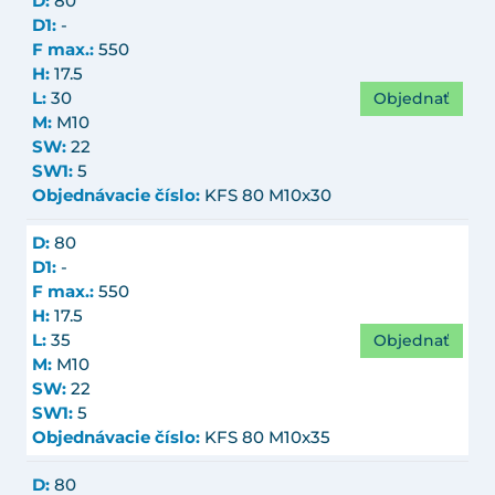
D:
80
D1:
-
F max.:
550
H:
17.5
Objednať
L:
30
M:
M10
SW:
22
SW1:
5
Objednávacie číslo:
KFS 80 M10x30
D:
80
D1:
-
F max.:
550
H:
17.5
Objednať
L:
35
M:
M10
SW:
22
SW1:
5
Objednávacie číslo:
KFS 80 M10x35
D:
80