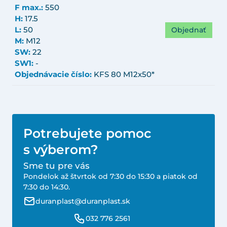
F max.:
550
H:
17.5
Objednať
L:
50
M:
M12
SW:
22
SW1:
-
Objednávacie číslo:
KFS 80 M12x50*
Potrebujete pomoc
s výberom?
Sme tu pre vás
Pondelok až štvrtok od 7:30 do 15:30 a piatok od
7:30 do 14:30.
duranplast@duranplast.sk
032 776 2561