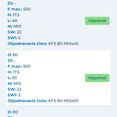
D1:
-
F max.:
550
H:
17.5
Objednať
L:
40
M:
M10
SW:
22
SW1:
5
Objednávacie číslo:
KFS 80 M10x40
D:
80
D1:
-
F max.:
550
H:
17.5
Objednať
L:
50
M:
M10
SW:
22
SW1:
5
Objednávacie číslo:
KFS 80 M10x50
D:
80