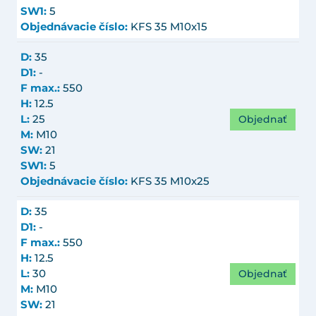
SW1:
5
Objednávacie číslo:
KFS 35 M10x15
D:
35
D1:
-
F max.:
550
H:
12.5
Objednať
L:
25
M:
M10
SW:
21
SW1:
5
Objednávacie číslo:
KFS 35 M10x25
D:
35
D1:
-
F max.:
550
H:
12.5
Objednať
L:
30
M:
M10
SW:
21