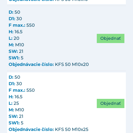
D:
50
D1:
30
F max.:
550
H:
16.5
Objednať
L:
20
M:
M10
SW:
21
SW1:
5
Objednávacie číslo:
KFS 50 M10x20
D:
50
D1:
30
F max.:
550
H:
16.5
Objednať
L:
25
M:
M10
SW:
21
SW1:
5
Objednávacie číslo:
KFS 50 M10x25