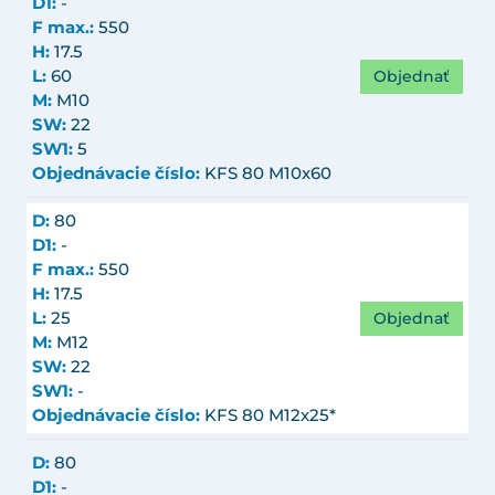
D1:
-
F max.:
550
H:
17.5
Objednať
L:
60
M:
M10
SW:
22
SW1:
5
Objednávacie číslo:
KFS 80 M10x60
D:
80
D1:
-
F max.:
550
H:
17.5
Objednať
L:
25
M:
M12
SW:
22
SW1:
-
Objednávacie číslo:
KFS 80 M12x25*
D:
80
D1:
-