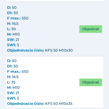
D:
50
D1:
30
F max.:
550
H:
16.5
Objednať
L:
30
M:
M10
SW:
21
SW1:
5
Objednávacie číslo:
KFS 50 M10x30
D:
50
D1:
30
F max.:
550
H:
16.5
Objednať
L:
35
M:
M10
SW:
21
SW1:
5
Objednávacie číslo:
KFS 50 M10x35