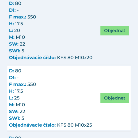
D:
80
D1:
-
F max.:
550
H:
17.5
Objednať
L:
20
M:
M10
SW:
22
SW1:
5
Objednávacie číslo:
KFS 80 M10x20
D:
80
D1:
-
F max.:
550
H:
17.5
Objednať
L:
25
M:
M10
SW:
22
SW1:
5
Objednávacie číslo:
KFS 80 M10x25