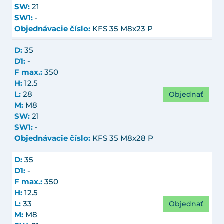
SW:
21
SW1:
-
Objednávacie číslo:
KFS 35 M8x23 P
D:
35
D1:
-
F max.:
350
H:
12.5
Objednať
L:
28
M:
M8
SW:
21
SW1:
-
Objednávacie číslo:
KFS 35 M8x28 P
D:
35
D1:
-
F max.:
350
H:
12.5
Objednať
L:
33
M:
M8