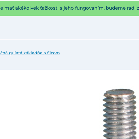
te mať akékoľvek ťažkosti s jeho fungovaním, budeme radi 
ačná guľatá základňa s filcom