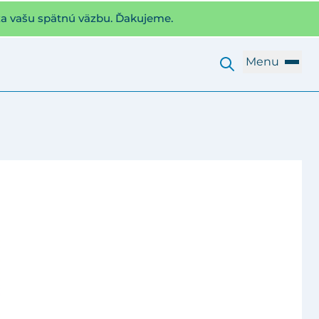
za vašu spätnú väzbu. Ďakujeme.
Menu