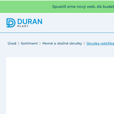
Spustili sme nový web. Ak bude
Úvod
Sortiment
Pevné a otočné skrutky
Skrutka rektifik