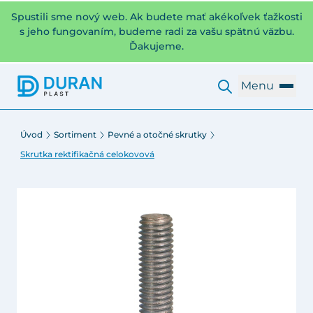
Spustili sme nový web. Ak budete mať akékoľvek ťažkosti
s jeho fungovaním, budeme radi za vašu spätnú väzbu.
Ďakujeme.
Menu
Úvod
Sortiment
Pevné a otočné skrutky
Skrutka rektifikačná celokovová