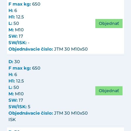
F max kg:
650
H:
6
H1:
12.5
Objednať
L:
50
M:
M10
SW:
17
SW/ISK:
-
Objednávacie číslo:
JTM 30 M10x50
D:
30
F max kg:
650
H:
6
H1:
12.5
L:
50
Objednať
M:
M10
SW:
17
SW/ISK:
5
Objednávacie číslo:
JTM 30 M10x50
ISK