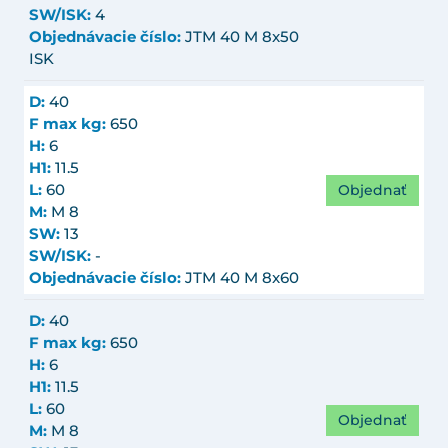
SW/ISK:
4
Objednávacie číslo:
JTM 40 M 8x50
ISK
D:
40
F max kg:
650
H:
6
H1:
11.5
Objednať
L:
60
M:
M 8
SW:
13
SW/ISK:
-
Objednávacie číslo:
JTM 40 M 8x60
D:
40
F max kg:
650
H:
6
H1:
11.5
L:
60
Objednať
M:
M 8