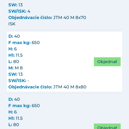
SW:
13
SW/ISK:
4
Objednávacie číslo:
JTM 40 M 8x70
ISK
D:
40
F max kg:
650
H:
6
H1:
11.5
Objednať
L:
80
M:
M 8
SW:
13
SW/ISK:
-
Objednávacie číslo:
JTM 40 M 8x80
D:
40
F max kg:
650
H:
6
H1:
11.5
L:
80
Objednať