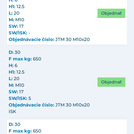
H:
6
H1:
12.5
Objednať
L:
20
M:
M10
SW:
17
SW/ISK:
-
Objednávacie číslo:
JTM 30 M10x20
D:
30
F max kg:
650
H:
6
H1:
12.5
L:
20
Objednať
M:
M10
SW:
17
SW/ISK:
5
Objednávacie číslo:
JTM 30 M10x20
ISK
D:
30
F max kg:
650