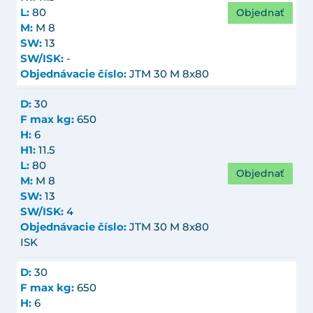
Objednať
L:
80
M:
M 8
SW:
13
SW/ISK:
-
Objednávacie číslo:
JTM 30 M 8x80
D:
30
F max kg:
650
H:
6
H1:
11.5
L:
80
Objednať
M:
M 8
SW:
13
SW/ISK:
4
Objednávacie číslo:
JTM 30 M 8x80
ISK
D:
30
F max kg:
650
H:
6