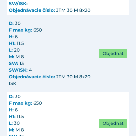
SW/ISK:
-
Objednávacie číslo:
JTM 30 M 8x20
D:
30
F max kg:
650
H:
6
H1:
11.5
L:
20
Objednať
M:
M 8
SW:
13
SW/ISK:
4
Objednávacie číslo:
JTM 30 M 8x20
ISK
D:
30
F max kg:
650
H:
6
H1:
11.5
Objednať
L:
30
M:
M 8