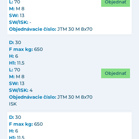
Objednať
L:
70
M:
M 8
SW:
13
SW/ISK:
-
Objednávacie číslo:
JTM 30 M 8x70
D:
30
F max kg:
650
H:
6
H1:
11.5
L:
70
Objednať
M:
M 8
SW:
13
SW/ISK:
4
Objednávacie číslo:
JTM 30 M 8x70
ISK
D:
30
F max kg:
650
H:
6
H1:
11.5