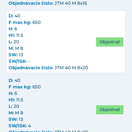
Objednávacie číslo:
JTM 40 M 8x16
D:
40
F max kg:
650
H:
6
H1:
11.5
Objednať
L:
20
M:
M 8
SW:
13
SW/ISK:
-
Objednávacie číslo:
JTM 40 M 8x20
D:
40
F max kg:
650
H:
6
H1:
11.5
L:
20
Objednať
M:
M 8
SW:
13
SW/ISK:
4