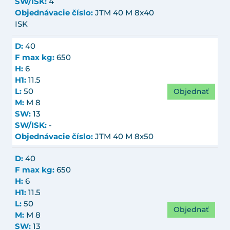
SW/ISK:
4
Objednávacie číslo:
JTM 40 M 8x40
ISK
D:
40
F max kg:
650
H:
6
H1:
11.5
Objednať
L:
50
M:
M 8
SW:
13
SW/ISK:
-
Objednávacie číslo:
JTM 40 M 8x50
D:
40
F max kg:
650
H:
6
H1:
11.5
L:
50
Objednať
M:
M 8
SW:
13