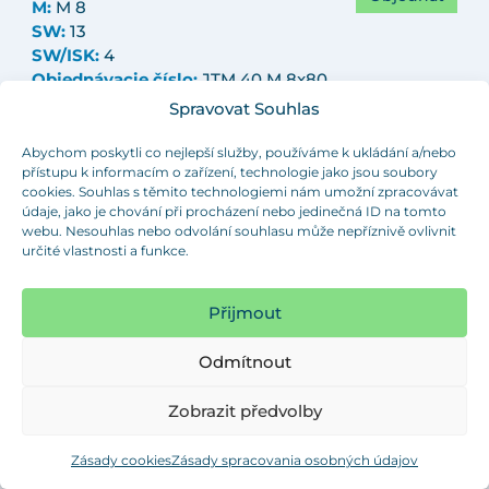
M:
M 8
SW:
13
SW/ISK:
4
Objednávacie číslo:
JTM 40 M 8x80
ISK
Spravovat Souhlas
D:
40
Abychom poskytli co nejlepší služby, používáme k ukládání a/nebo
přístupu k informacím o zařízení, technologie jako jsou soubory
F max kg:
650
cookies. Souhlas s těmito technologiemi nám umožní zpracovávat
H:
6
údaje, jako je chování při procházení nebo jedinečná ID na tomto
H1:
11.5
webu. Nesouhlas nebo odvolání souhlasu může nepříznivě ovlivnit
Objednať
L:
90
určité vlastnosti a funkce.
M:
M 8
SW:
13
Přijmout
SW/ISK:
-
Objednávacie číslo:
JTM 40 M 8x90
Odmítnout
D:
40
Zobrazit předvolby
F max kg:
650
H:
6
H1:
11.5
Zásady cookies
Zásady spracovania osobných údajov
L:
90