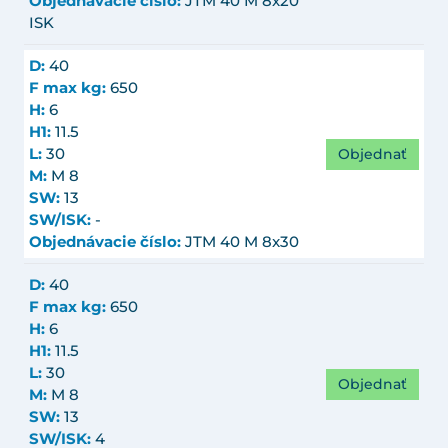
Objednávacie číslo:
JTM 40 M 8x20
ISK
D:
40
F max kg:
650
H:
6
H1:
11.5
Objednať
L:
30
M:
M 8
SW:
13
SW/ISK:
-
Objednávacie číslo:
JTM 40 M 8x30
D:
40
F max kg:
650
H:
6
H1:
11.5
L:
30
Objednať
M:
M 8
SW:
13
SW/ISK:
4