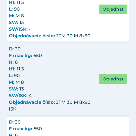
H1:
11.5
Objednať
L:
90
M:
M 8
SW:
13
SW/ISK:
-
Objednávacie číslo:
JTM 30 M 8x90
D:
30
F max kg:
650
H:
6
H1:
11.5
L:
90
Objednať
M:
M 8
SW:
13
SW/ISK:
4
Objednávacie číslo:
JTM 30 M 8x90
ISK
D:
30
F max kg:
650
H:
6