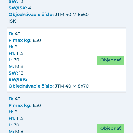
SW:
13
SW/ISK:
4
Objednávacie číslo:
JTM 40 M 8x60
ISK
D:
40
F max kg:
650
H:
6
H1:
11.5
Objednať
L:
70
M:
M 8
SW:
13
SW/ISK:
-
Objednávacie číslo:
JTM 40 M 8x70
D:
40
F max kg:
650
H:
6
H1:
11.5
L:
70
Objednať
M:
M 8