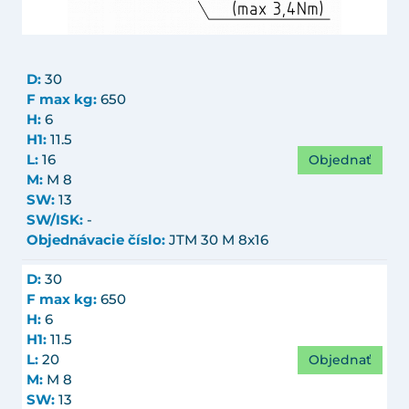
D:
30
F max kg:
650
H:
6
H1:
11.5
Objednať
L:
16
M:
M 8
SW:
13
SW/ISK:
-
Objednávacie číslo:
JTM 30 M 8x16
D:
30
F max kg:
650
H:
6
H1:
11.5
Objednať
L:
20
M:
M 8
SW:
13