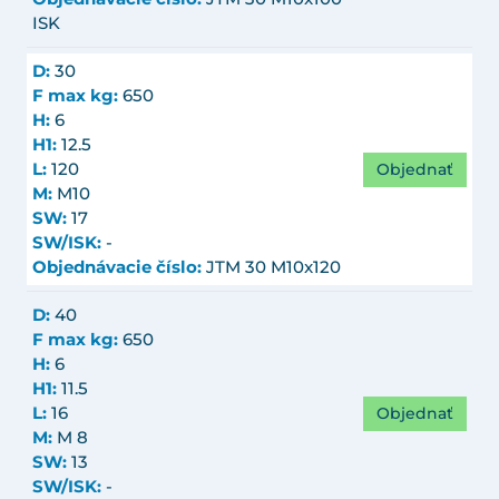
ISK
D:
30
F max kg:
650
H:
6
H1:
12.5
Objednať
L:
120
M:
M10
SW:
17
SW/ISK:
-
Objednávacie číslo:
JTM 30 M10x120
D:
40
F max kg:
650
H:
6
H1:
11.5
Objednať
L:
16
M:
M 8
SW:
13
SW/ISK:
-