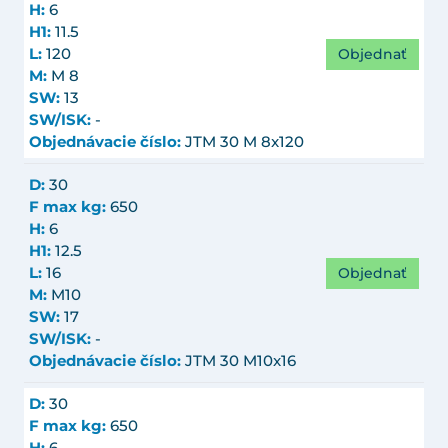
H:
6
H1:
11.5
Objednať
L:
120
M:
M 8
SW:
13
SW/ISK:
-
Objednávacie číslo:
JTM 30 M 8x120
D:
30
F max kg:
650
H:
6
H1:
12.5
Objednať
L:
16
M:
M10
SW:
17
SW/ISK:
-
Objednávacie číslo:
JTM 30 M10x16
D:
30
F max kg:
650