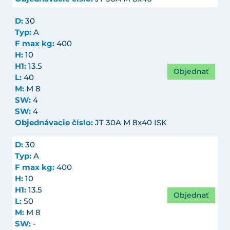
D:
30
Typ:
A
F max kg:
400
H:
10
H1:
13.5
Objednať
L:
40
M:
M 8
SW:
4
SW:
4
Objednávacie číslo:
JT 30A M 8x40 ISK
D:
30
Typ:
A
F max kg:
400
H:
10
H1:
13.5
Objednať
L:
50
M:
M 8
SW:
-