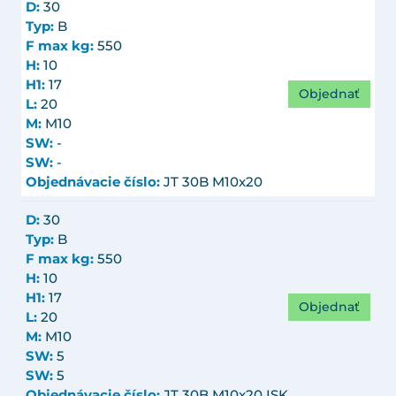
D:
30
Typ:
B
F max kg:
550
H:
10
H1:
17
Objednať
L:
20
M:
M10
SW:
-
SW:
-
Objednávacie číslo:
JT 30B M10x20
D:
30
Typ:
B
F max kg:
550
H:
10
H1:
17
Objednať
L:
20
M:
M10
SW:
5
SW:
5
Objednávacie číslo:
JT 30B M10x20 ISK