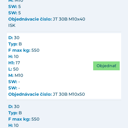
M:
M10
SW:
5
SW:
5
Objednávacie číslo:
JT 30B M10x40
ISK
D:
30
Typ:
B
F max kg:
550
H:
10
H1:
17
Objednať
L:
50
M:
M10
SW:
-
SW:
-
Objednávacie číslo:
JT 30B M10x50
D:
30
Typ:
B
F max kg:
550
H:
10