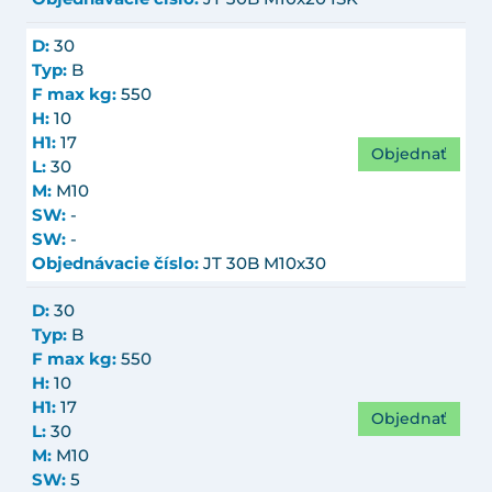
D:
30
Typ:
B
F max kg:
550
H:
10
H1:
17
Objednať
L:
30
M:
M10
SW:
-
SW:
-
Objednávacie číslo:
JT 30B M10x30
D:
30
Typ:
B
F max kg:
550
H:
10
H1:
17
Objednať
L:
30
M:
M10
SW:
5