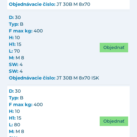
Objednávacie číslo:
JT 30B M 8x70
D:
30
Typ:
B
F max kg:
400
H:
10
H1:
15
Objednať
L:
70
M:
M 8
SW:
4
SW:
4
Objednávacie číslo:
JT 30B M 8x70 ISK
D:
30
Typ:
B
F max kg:
400
H:
10
H1:
15
Objednať
L:
80
M:
M 8