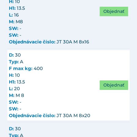
H:
10
H1:
13.5
Objednať
L:
16
M:
M8
SW:
-
SW:
-
Objednávacie číslo:
JT 30A M 8x16
D:
30
Typ:
A
F max kg:
400
H:
10
H1:
13.5
Objednať
L:
20
M:
M 8
SW:
-
SW:
-
Objednávacie číslo:
JT 30A M 8x20
D:
30
Typ:
A