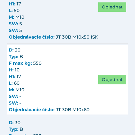
H1:
17
Objednať
L:
50
M:
M10
SW:
5
SW:
5
Objednávacie číslo:
JT 30B M10x50 ISK
D:
30
Typ:
B
F max kg:
550
H:
10
H1:
17
Objednať
L:
60
M:
M10
SW:
-
SW:
-
Objednávacie číslo:
JT 30B M10x60
D:
30
Typ:
B