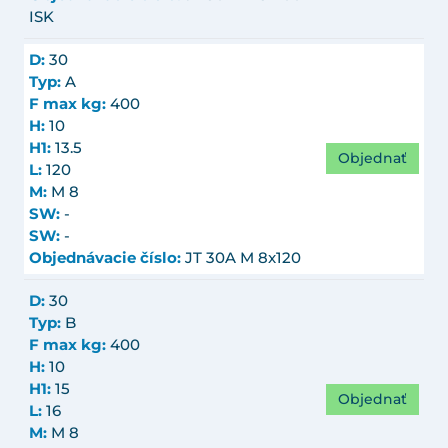
ISK
D:
30
Typ:
A
F max kg:
400
H:
10
H1:
13.5
Objednať
L:
120
M:
M 8
SW:
-
SW:
-
Objednávacie číslo:
JT 30A M 8x120
D:
30
Typ:
B
F max kg:
400
H:
10
H1:
15
Objednať
L:
16
M:
M 8