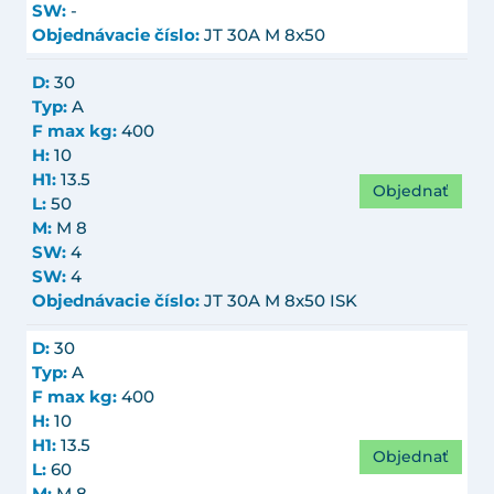
SW:
-
Objednávacie číslo:
JT 30A M 8x50
D:
30
Typ:
A
F max kg:
400
H:
10
H1:
13.5
Objednať
L:
50
M:
M 8
SW:
4
SW:
4
Objednávacie číslo:
JT 30A M 8x50 ISK
D:
30
Typ:
A
F max kg:
400
H:
10
H1:
13.5
Objednať
L:
60
M:
M 8