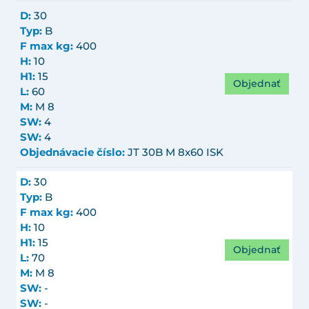
D:
30
Typ:
B
F max kg:
400
H:
10
H1:
15
Objednať
L:
60
M:
M 8
SW:
4
SW:
4
Objednávacie číslo:
JT 30B M 8x60 ISK
D:
30
Typ:
B
F max kg:
400
H:
10
H1:
15
Objednať
L:
70
M:
M 8
SW:
-
SW:
-