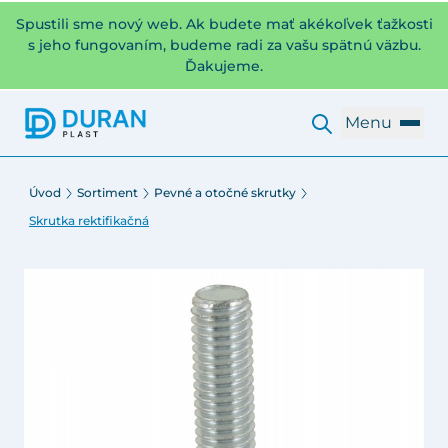
Spustili sme nový web. Ak budete mať akékoľvek ťažkosti
s jeho fungovaním, budeme radi za vašu spätnú väzbu.
Ďakujeme.
Menu
Úvod
Sortiment
Pevné a otočné skrutky
Skrutka rektifikačná