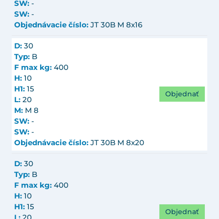
SW:
-
SW:
-
Objednávacie číslo:
JT 30B M 8x16
D:
30
Typ:
B
F max kg:
400
H:
10
H1:
15
Objednať
L:
20
M:
M 8
SW:
-
SW:
-
Objednávacie číslo:
JT 30B M 8x20
D:
30
Typ:
B
F max kg:
400
H:
10
H1:
15
Objednať
L:
20