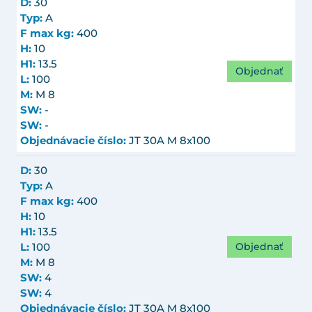
D:
30
Typ:
A
F max kg:
400
H:
10
H1:
13.5
Objednať
L:
100
M:
M 8
SW:
-
SW:
-
Objednávacie číslo:
JT 30A M 8x100
D:
30
Typ:
A
F max kg:
400
H:
10
H1:
13.5
Objednať
L:
100
M:
M 8
SW:
4
SW:
4
Objednávacie číslo:
JT 30A M 8x100