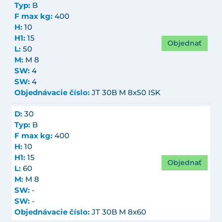
Typ:
B
F max kg:
400
H:
10
H1:
15
Objednať
L:
50
M:
M 8
SW:
4
SW:
4
Objednávacie číslo:
JT 30B M 8x50 ISK
D:
30
Typ:
B
F max kg:
400
H:
10
H1:
15
Objednať
L:
60
M:
M 8
SW:
-
SW:
-
Objednávacie číslo:
JT 30B M 8x60