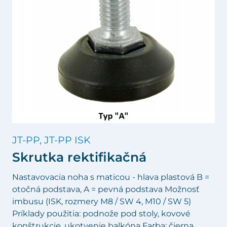
JT-PP, JT-PP ISK
Skrutka rektifikačná
Nastavovacia noha s maticou - hlava plastová B =
otočná podstava, A = pevná podstava Možnosť
imbusu (ISK, rozmery M8 / SW 4, M10 / SW 5)
Príklady použitia: podnože pod stoly, kovové
konštrukcie, ukotvenie balkóna Farba: čierna