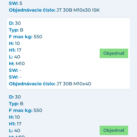
SW:
5
Objednávacie číslo:
JT 30B M10x30 ISK
D:
30
Typ:
B
F max kg:
550
H:
10
H1:
17
Objednať
L:
40
M:
M10
SW:
-
SW:
-
Objednávacie číslo:
JT 30B M10x40
D:
30
Typ:
B
F max kg:
550
H:
10
H1:
17
Objednať
L:
40