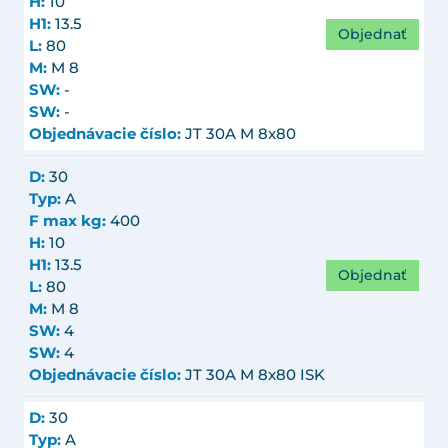
H:
10
H1:
13.5
Objednať
L:
80
M:
M 8
SW:
-
SW:
-
Objednávacie číslo:
JT 30A M 8x80
D:
30
Typ:
A
F max kg:
400
H:
10
H1:
13.5
Objednať
L:
80
M:
M 8
SW:
4
SW:
4
Objednávacie číslo:
JT 30A M 8x80 ISK
D:
30
Typ:
A