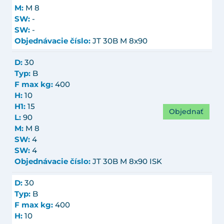
M:
M 8
SW:
-
SW:
-
Objednávacie číslo:
JT 30B M 8x90
D:
30
Typ:
B
F max kg:
400
H:
10
H1:
15
Objednať
L:
90
M:
M 8
SW:
4
SW:
4
Objednávacie číslo:
JT 30B M 8x90 ISK
D:
30
Typ:
B
F max kg:
400
H:
10