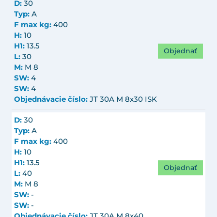
D:
30
Typ:
A
F max kg:
400
H:
10
H1:
13.5
Objednať
L:
30
M:
M 8
SW:
4
SW:
4
Objednávacie číslo:
JT 30A M 8x30 ISK
D:
30
Typ:
A
F max kg:
400
H:
10
H1:
13.5
Objednať
L:
40
M:
M 8
SW:
-
SW:
-
Objednávacie číslo:
JT 30A M 8x40