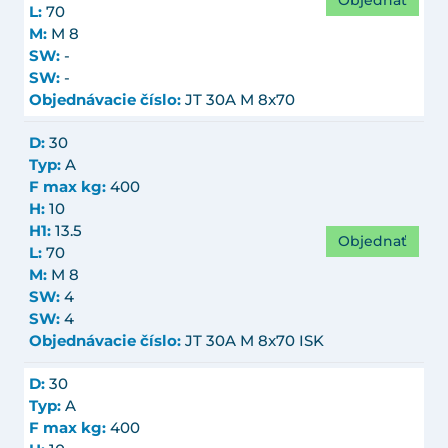
Objednať
L:
70
M:
M 8
SW:
-
SW:
-
Objednávacie číslo:
JT 30A M 8x70
D:
30
Typ:
A
F max kg:
400
H:
10
H1:
13.5
Objednať
L:
70
M:
M 8
SW:
4
SW:
4
Objednávacie číslo:
JT 30A M 8x70 ISK
D:
30
Typ:
A
F max kg:
400