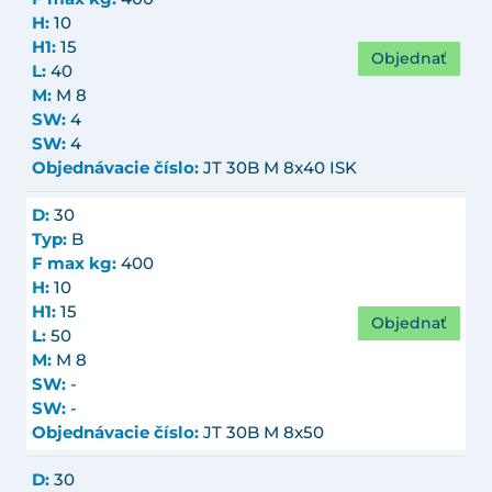
H:
10
H1:
15
Objednať
L:
40
M:
M 8
SW:
4
SW:
4
Objednávacie číslo:
JT 30B M 8x40 ISK
D:
30
Typ:
B
F max kg:
400
H:
10
H1:
15
Objednať
L:
50
M:
M 8
SW:
-
SW:
-
Objednávacie číslo:
JT 30B M 8x50
D:
30