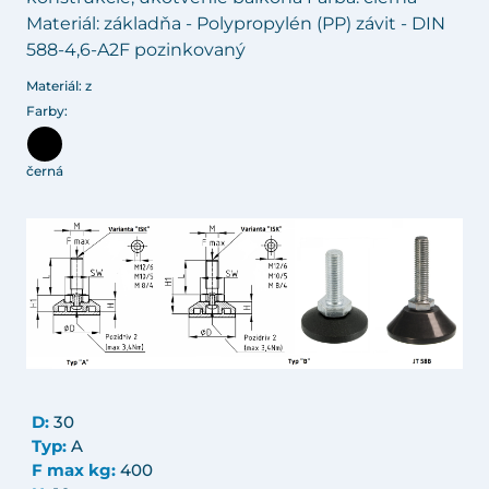
Materiál: základňa - Polypropylén (PP) závit - DIN
588-4,6-A2F pozinkovaný
Materiál: z
Farby:
černá
D:
30
Typ:
A
F max kg:
400