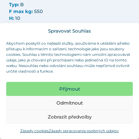
Typ:
B
F max kg:
550
H:
10
H1:
17
Objednať
Spravovat Souhlas
L:
70
M:
M10
Abychom poskytli co nejlepší služby, používáme k ukládání a/nebo
SW:
5
přístupu k informacím o zařízení, technologie jako jsou soubory
SW:
5
cookies. Souhlas s těmito technologiemi nám umožní zpracovávat
Objednávacie číslo:
JT 30B M10x70 ISK
údaje, jako je chování při procházení nebo jedinečná ID na tomto
webu. Nesouhlas nebo odvolání souhlasu může nepříznivě ovlivnit
určité vlastnosti a funkce.
D:
30
Typ:
B
F max kg:
550
Přijmout
H:
10
H1:
17
Odmítnout
Objednať
L:
80
M:
M10
Zobrazit předvolby
SW:
-
SW:
-
Zásady cookies
Zásady spracovania osobných údajov
Objednávacie číslo:
JT 30B M10x80