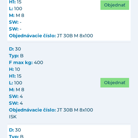
H1:
15
Objednať
L:
100
M:
M 8
SW:
-
SW:
-
Objednávacie číslo:
JT 30B M 8x100
D:
30
Typ:
B
F max kg:
400
H:
10
H1:
15
Objednať
L:
100
M:
M 8
SW:
4
SW:
4
Objednávacie číslo:
JT 30B M 8x100
ISK
D:
30
Typ:
B