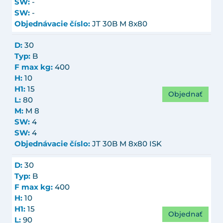
SW:
-
SW:
-
Objednávacie číslo:
JT 30B M 8x80
D:
30
Typ:
B
F max kg:
400
H:
10
H1:
15
Objednať
L:
80
M:
M 8
SW:
4
SW:
4
Objednávacie číslo:
JT 30B M 8x80 ISK
D:
30
Typ:
B
F max kg:
400
H:
10
H1:
15
Objednať
L:
90