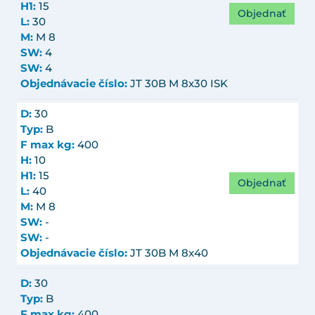
H1:
15
Objednať
L:
30
M:
M 8
SW:
4
SW:
4
Objednávacie číslo:
JT 30B M 8x30 ISK
D:
30
Typ:
B
F max kg:
400
H:
10
H1:
15
Objednať
L:
40
M:
M 8
SW:
-
SW:
-
Objednávacie číslo:
JT 30B M 8x40
D:
30
Typ:
B
F max kg:
400