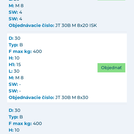
M:
M 8
SW:
4
SW:
4
Objednávacie číslo:
JT 30B M 8x20 ISK
D:
30
Typ:
B
F max kg:
400
H:
10
H1:
15
Objednať
L:
30
M:
M 8
SW:
-
SW:
-
Objednávacie číslo:
JT 30B M 8x30
D:
30
Typ:
B
F max kg:
400
H:
10