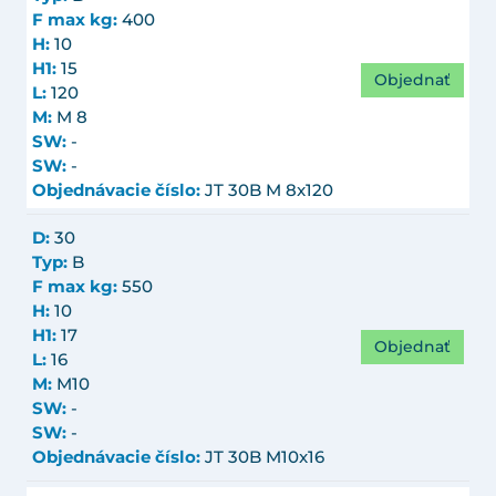
F max kg:
400
H:
10
H1:
15
Objednať
L:
120
M:
M 8
SW:
-
SW:
-
Objednávacie číslo:
JT 30B M 8x120
D:
30
Typ:
B
F max kg:
550
H:
10
H1:
17
Objednať
L:
16
M:
M10
SW:
-
SW:
-
Objednávacie číslo:
JT 30B M10x16