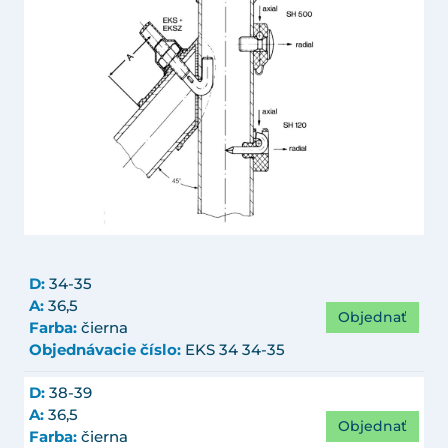
D:
34-35
A:
36,5
Objednať
Farba:
čierna
Objednávacie číslo:
EKS 34 34-35
D:
38-39
A:
36,5
Objednať
Farba:
čierna