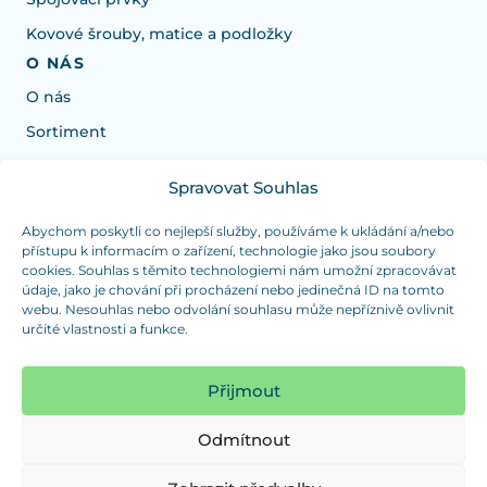
Kovové šrouby, matice a podložky
O NÁS
O nás
Sortiment
Spravovat Souhlas
Potrebujete poradiť s výberom?
Sme tu pre vás Pondelok-Štvrtok od: 7:30 - 15:30 hod
Abychom poskytli co nejlepší služby, používáme k ukládání a/nebo
přístupu k informacím o zařízení, technologie jako jsou soubory
a Piatok od 7:30 - 14:30 hod
cookies. Souhlas s těmito technologiemi nám umožní zpracovávat
údaje, jako je chování při procházení nebo jedinečná ID na tomto
duranplast@duranplast.sk
+421 0905 780 862
webu. Nesouhlas nebo odvolání souhlasu může nepříznivě ovlivnit
určité vlastnosti a funkce.
OSOBNÝ ODBER
(platba iba v hotovosti)
Přijmout
Sme tu pre vás Pondelok-Štvrtok od: 7:30 - 15:30 hod
a Piatok od 7:30 - 14:30 hod
Odmítnout
Zobraziť mapu