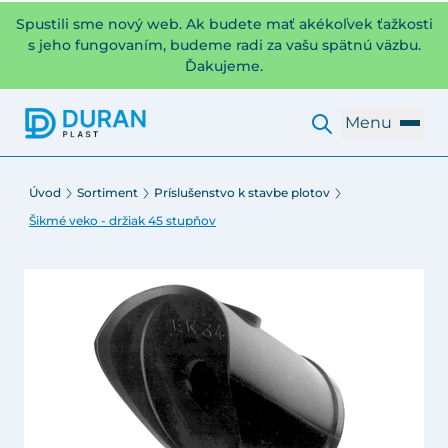
Spustili sme nový web. Ak budete mať akékoľvek ťažkosti
s jeho fungovaním, budeme radi za vašu spätnú väzbu.
Ďakujeme.
Menu
Úvod
Sortiment
Príslušenstvo k stavbe plotov
Šikmé veko - držiak 45 stupňov