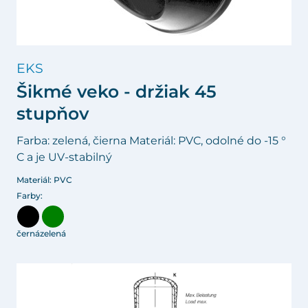
EKS
Šikmé veko - držiak 45
stupňov
Farba: zelená, čierna Materiál: PVC, odolné do -15 °
C a je UV-stabilný
Materiál: PVC
Farby:
černá
zelená