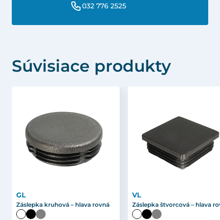
032 776 2525
Súvisiace produkty
GL
VL
Záslepka kruhová – hlava rovná
Záslepka štvorcová – hlava r