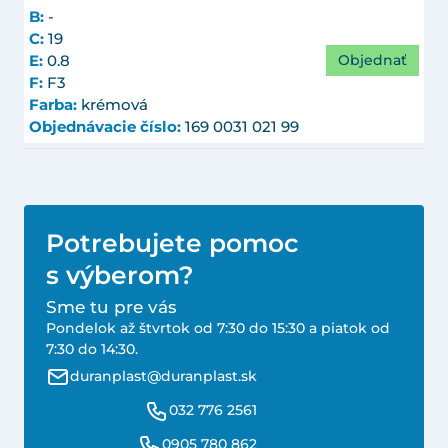
B:
-
C:
19
Objednať
E:
0.8
F:
F3
Farba:
krémová
Objednávacie číslo:
169 0031 021 99
Potrebujete pomoc
s výberom?
Sme tu pre vás
Pondelok až štvrtok od 7:30 do 15:30 a piatok od
7:30 do 14:30.
duranplast@duranplast.sk
032 776 2561
0905 780 862