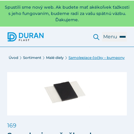
Spustili sme nový web. Ak budete mať akékoľvek ťažkosti
s jeho fungovaním, budeme radi za vašu spätnú väzbu.
Ďakujeme.
Menu
Úvod
Sortiment
Malé diely
Samolepiace čočky – bumpony
169