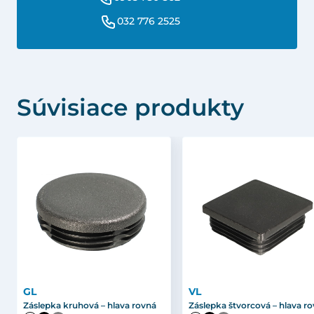
032 776 2525
Súvisiace produkty
GL
VL
Záslepka kruhová – hlava rovná
Záslepka štvorcová – hlava r