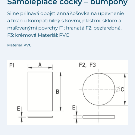
Samolepiace čočky – bumpony
Silne priľnavá obojstranná šošovka na upevnenie
a fixáciu kompatibilný s kovmi, plastmi, sklom a
maľovanými povrchy F1: hranatá F2: bezfarebná,
F3: krémová Materiál: PVC
Materiál: PVC