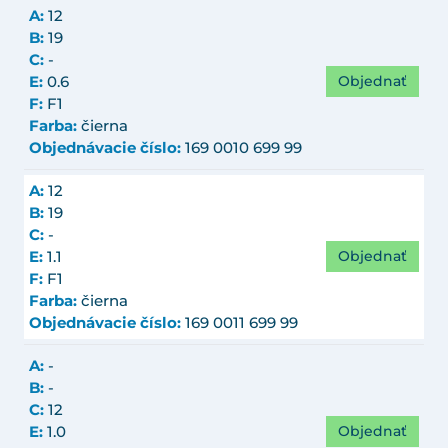
A:
12
B:
19
C:
-
Objednať
E:
0.6
F:
F1
Farba:
čierna
Objednávacie číslo:
169 0010 699 99
A:
12
B:
19
C:
-
Objednať
E:
1.1
F:
F1
Farba:
čierna
Objednávacie číslo:
169 0011 699 99
A:
-
B:
-
C:
12
Objednať
E:
1.0