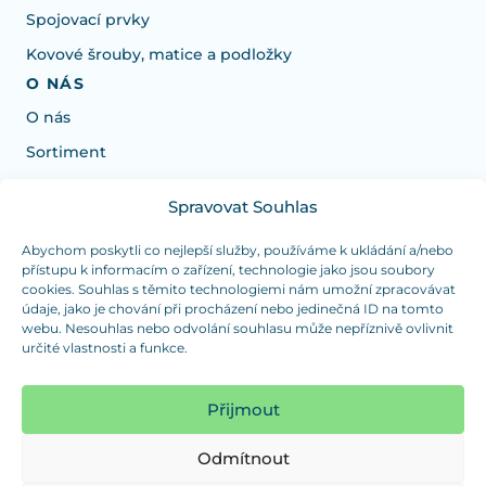
Spojovací prvky
Kovové šrouby, matice a podložky
O NÁS
O nás
Sortiment
Spravovat Souhlas
Potrebujete poradiť s výberom?
Sme tu pre vás Pondelok-Štvrtok od: 7:30 - 15:30 hod
Abychom poskytli co nejlepší služby, používáme k ukládání a/nebo
přístupu k informacím o zařízení, technologie jako jsou soubory
a Piatok od 7:30 - 14:30 hod
cookies. Souhlas s těmito technologiemi nám umožní zpracovávat
údaje, jako je chování při procházení nebo jedinečná ID na tomto
duranplast@duranplast.sk
+421 0905 780 862
webu. Nesouhlas nebo odvolání souhlasu může nepříznivě ovlivnit
určité vlastnosti a funkce.
OSOBNÝ ODBER
(platba iba v hotovosti)
Přijmout
Sme tu pre vás Pondelok-Štvrtok od: 7:30 - 15:30 hod
a Piatok od 7:30 - 14:30 hod
Odmítnout
Zobraziť mapu