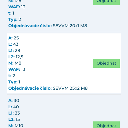
Objednať
M:
M8
WAF:
13
t:
1
Typ:
2
Objednávacie číslo:
SEVVM 20x1 M8
A:
25
L:
43
L1:
28
L2:
12,5
Objednať
M:
M8
WAF:
13
t:
2
Typ:
1
Objednávacie číslo:
SEVVM 25x2 M8
A:
30
L:
40
L1:
33
L2:
15
Objednať
M:
M10