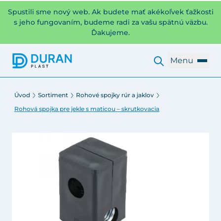
Spustili sme nový web. Ak budete mať akékoľvek ťažkosti
s jeho fungovaním, budeme radi za vašu spätnú väzbu.
Ďakujeme.
Menu
Úvod
Sortiment
Rohové spojky rúr a jaklov
Rohová spojka pre jekle s maticou – skrutkovacia