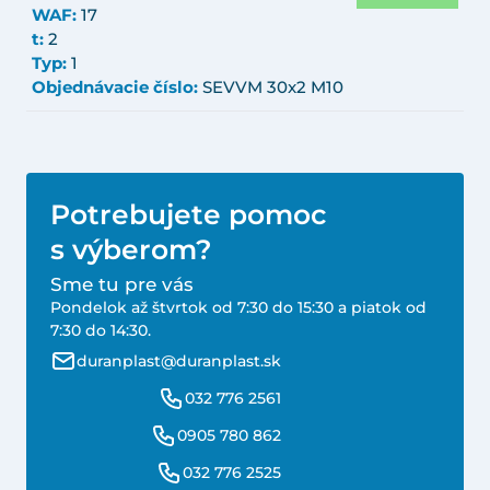
WAF:
17
t:
2
Typ:
1
Objednávacie číslo:
SEVVM 30x2 M10
Potrebujete pomoc
s výberom?
Sme tu pre vás
Pondelok až štvrtok od 7:30 do 15:30 a piatok od
7:30 do 14:30.
duranplast@duranplast.sk
032 776 2561
0905 780 862
032 776 2525