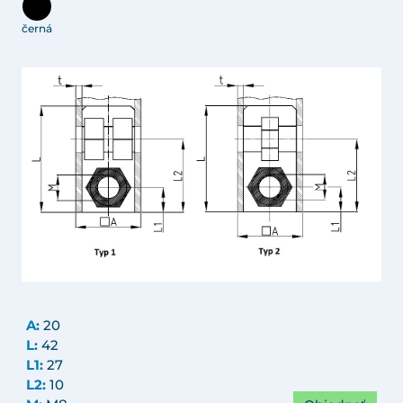
černá
A:
20
L:
42
L1:
27
L2:
10