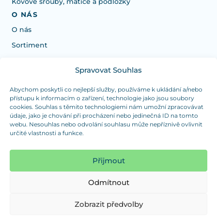
Kovové šrouby, matice a podložky
O NÁS
O nás
Sortiment
Spravovat Souhlas
Potrebujete poradiť s výberom?
Sme tu pre vás Pondelok-Štvrtok od: 7:30 - 15:30 hod
Abychom poskytli co nejlepší služby, používáme k ukládání a/nebo
přístupu k informacím o zařízení, technologie jako jsou soubory
a Piatok od 7:30 - 14:30 hod
cookies. Souhlas s těmito technologiemi nám umožní zpracovávat
údaje, jako je chování při procházení nebo jedinečná ID na tomto
duranplast@duranplast.sk
+421 0905 780 862
webu. Nesouhlas nebo odvolání souhlasu může nepříznivě ovlivnit
určité vlastnosti a funkce.
OSOBNÝ ODBER
(platba iba v hotovosti)
Přijmout
Sme tu pre vás Pondelok-Štvrtok od: 7:30 - 15:30 hod
a Piatok od 7:30 - 14:30 hod
Odmítnout
Zobraziť mapu
Zobrazit předvolby