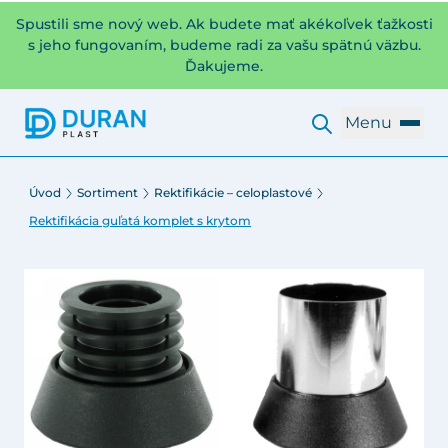
Spustili sme nový web. Ak budete mať akékoľvek ťažkosti
s jeho fungovaním, budeme radi za vašu spätnú väzbu.
Ďakujeme.
Menu
Úvod
Sortiment
Rektifikácie – celoplastové
Rektifikácia guľatá komplet s krytom