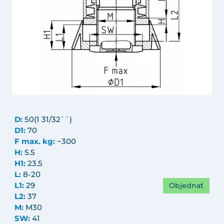
D:
50(1 31/32``)
D1:
70
F max. kg:
~300
H:
5.5
H1:
23.5
L:
8-20
Objednať
L1:
29
L2:
37
M:
M30
SW:
41