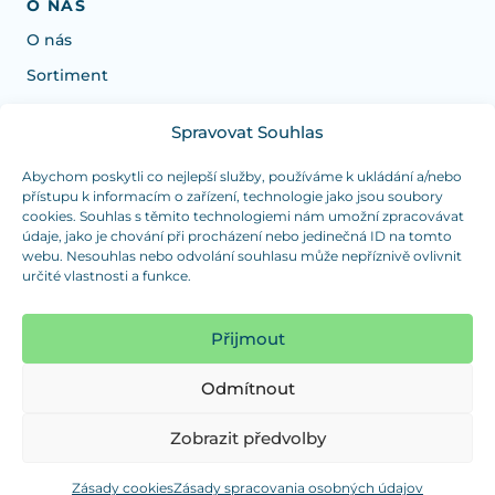
O NÁS
O nás
Sortiment
Spravovat Souhlas
Potrebujete poradiť s výberom?
Sme tu pre vás Pondelok-Štvrtok od: 7:30 - 15:30 hod
Abychom poskytli co nejlepší služby, používáme k ukládání a/nebo
přístupu k informacím o zařízení, technologie jako jsou soubory
a Piatok od 7:30 - 14:30 hod
cookies. Souhlas s těmito technologiemi nám umožní zpracovávat
údaje, jako je chování při procházení nebo jedinečná ID na tomto
duranplast@duranplast.sk
+421 0905 780 862
webu. Nesouhlas nebo odvolání souhlasu může nepříznivě ovlivnit
určité vlastnosti a funkce.
OSOBNÝ ODBER
(platba iba v hotovosti)
Přijmout
Sme tu pre vás Pondelok-Štvrtok od: 7:30 - 15:30 hod
a Piatok od 7:30 - 14:30 hod
Odmítnout
Zobraziť mapu
Zobrazit předvolby
Zásady cookies
Zásady spracovania osobných údajov