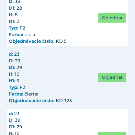
D:
33
D1:
28
H:
8
Objednať
H1:
2
Typ:
F2
Farba:
biela
Objednávacie číslo:
KD 5
d:
23
D:
39
D1:
29
H:
10
Objednať
H1:
3
Typ:
F2
Farba:
čierna
Objednávacie číslo:
KD 323
d:
23
D:
39
D1:
29
H:
10