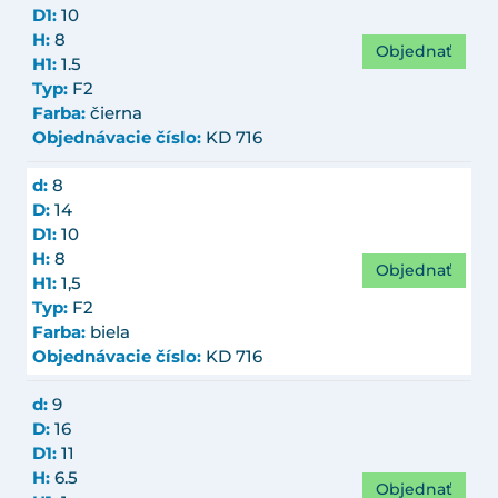
D1:
10
H:
8
Objednať
H1:
1.5
Typ:
F2
Farba:
čierna
Objednávacie číslo:
KD 716
d:
8
D:
14
D1:
10
H:
8
Objednať
H1:
1,5
Typ:
F2
Farba:
biela
Objednávacie číslo:
KD 716
d:
9
D:
16
D1:
11
H:
6.5
Objednať