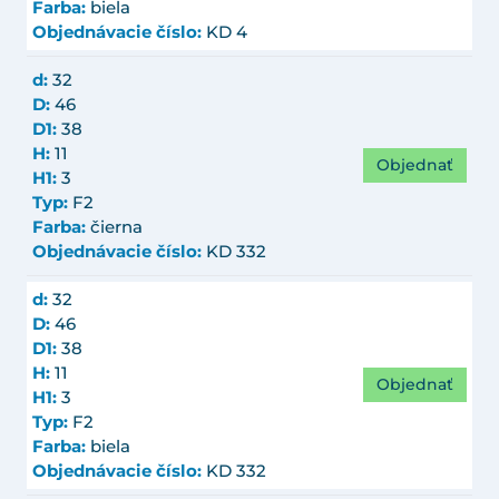
Farba:
biela
Objednávacie číslo:
KD 4
d:
32
D:
46
D1:
38
H:
11
Objednať
H1:
3
Typ:
F2
Farba:
čierna
Objednávacie číslo:
KD 332
d:
32
D:
46
D1:
38
H:
11
Objednať
H1:
3
Typ:
F2
Farba:
biela
Objednávacie číslo:
KD 332