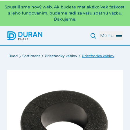
Spustili sme nový web. Ak budete mať akékoľvek ťažkosti
s jeho fungovaním, budeme radi za vašu spätnú väzbu.
Ďakujeme.
Menu
Úvod
Sortiment
Priechodky káblov
Priechodka káblov