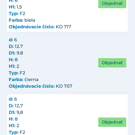
H:
6
Objednať
H1:
1,5
Typ:
F2
Farba:
biela
Objednávacie číslo:
KD 717
d:
6
D:
12.7
D1:
9.8
H:
8
Objednať
H1:
2
Typ:
F2
Farba:
čierna
Objednávacie číslo:
KD 707
d:
6
D:
12,7
D1:
9,8
H:
8
Objednať
H1:
2
Typ:
F2