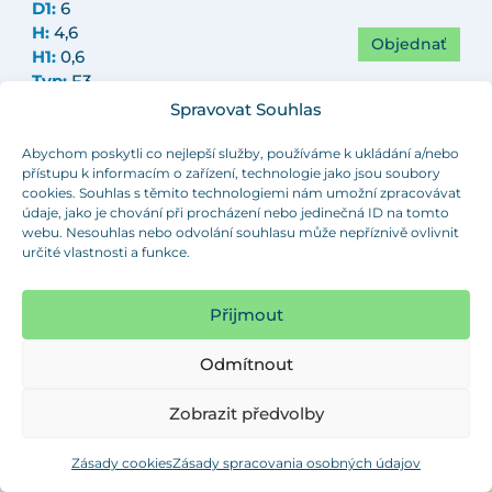
D1:
6
H:
4,6
Objednať
H1:
0,6
Typ:
F3
Farba:
čierna
Spravovat Souhlas
Objednávacie číslo:
042 0300 699 07
Abychom poskytli co nejlepší služby, používáme k ukládání a/nebo
přístupu k informacím o zařízení, technologie jako jsou soubory
d:
3
cookies. Souhlas s těmito technologiemi nám umožní zpracovávat
D:
11
údaje, jako je chování při procházení nebo jedinečná ID na tomto
D1:
8
webu. Nesouhlas nebo odvolání souhlasu může nepříznivě ovlivnit
H:
8
určité vlastnosti a funkce.
Objednať
H1:
3
Typ:
F2
Přijmout
Farba:
čierna
Objednávacie číslo:
042 0302 699 07
Odmítnout
d:
3,2
Zobrazit předvolby
D:
8
D1:
4,8
Zásady cookies
Zásady spracovania osobných údajov
H:
6,4
Objednať
H1:
1,6