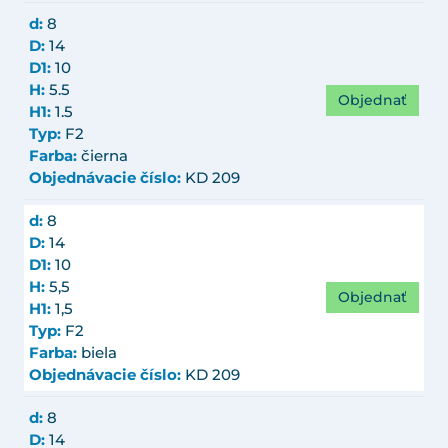
d:
8
D:
14
D1:
10
H:
5.5
Objednať
H1:
1.5
Typ:
F2
Farba:
čierna
Objednávacie číslo:
KD 209
d:
8
D:
14
D1:
10
H:
5,5
Objednať
H1:
1,5
Typ:
F2
Farba:
biela
Objednávacie číslo:
KD 209
d:
8
D:
14