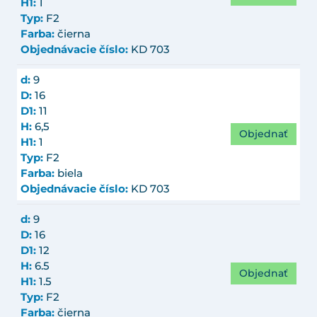
H1:
1
Typ:
F2
Farba:
čierna
Objednávacie číslo:
KD 703
d:
9
D:
16
D1:
11
H:
6,5
Objednať
H1:
1
Typ:
F2
Farba:
biela
Objednávacie číslo:
KD 703
d:
9
D:
16
D1:
12
H:
6.5
Objednať
H1:
1.5
Typ:
F2
Farba:
čierna