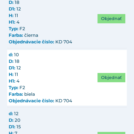
D:
18
D1:
12
H:
11
Objednať
H1:
4
Typ:
F2
Farba:
čierna
Objednávacie číslo:
KD 704
d:
10
D:
18
D1:
12
H:
11
Objednať
H1:
4
Typ:
F2
Farba:
biela
Objednávacie číslo:
KD 704
d:
12
D:
20
D1:
15
H:
7