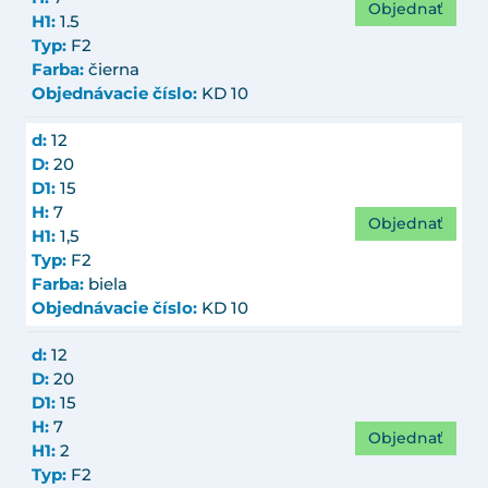
Objednať
H1:
1.5
Typ:
F2
Farba:
čierna
Objednávacie číslo:
KD 10
d:
12
D:
20
D1:
15
H:
7
Objednať
H1:
1,5
Typ:
F2
Farba:
biela
Objednávacie číslo:
KD 10
d:
12
D:
20
D1:
15
H:
7
Objednať
H1:
2
Typ:
F2