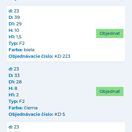
d:
23
D:
39
D1:
29
H:
10
Objednať
H1:
1,5
Typ:
F2
Farba:
biela
Objednávacie číslo:
KD 223
d:
23
D:
33
D1:
28
H:
8
Objednať
H1:
2
Typ:
F2
Farba:
čierna
Objednávacie číslo:
KD 5
d:
23