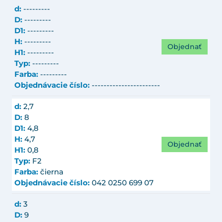
d:
---------
D:
---------
D1:
---------
H:
---------
Objednať
H1:
---------
Typ:
---------
Farba:
---------
Objednávacie číslo:
-----------------------
d:
2,7
D:
8
D1:
4,8
H:
4,7
Objednať
H1:
0,8
Typ:
F2
Farba:
čierna
Objednávacie číslo:
042 0250 699 07
d:
3
D:
9