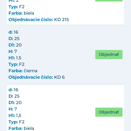
H1:
2
Typ:
F2
Farba:
biela
Objednávacie číslo:
KD 215
d:
16
D:
25
D1:
20
H:
7
Objednať
H1:
1.5
Typ:
F2
Farba:
čierna
Objednávacie číslo:
KD 6
d:
16
D:
25
D1:
20
H:
7
Objednať
H1:
1,5
Typ:
F2
Farba:
biela