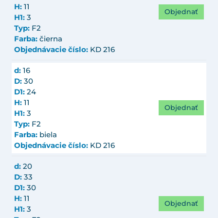
H:
11
Objednať
H1:
3
Typ:
F2
Farba:
čierna
Objednávacie číslo:
KD 216
d:
16
D:
30
D1:
24
H:
11
Objednať
H1:
3
Typ:
F2
Farba:
biela
Objednávacie číslo:
KD 216
d:
20
D:
33
D1:
30
H:
11
Objednať
H1:
3