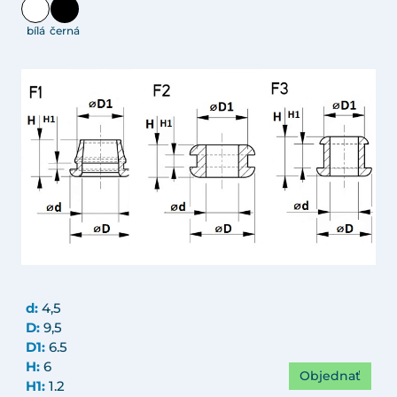
bílá
černá
d:
4,5
D:
9,5
D1:
6.5
H:
6
Objednať
H1:
1.2