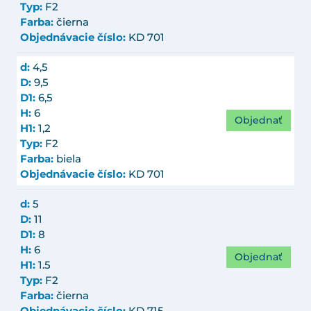
Typ:
F2
Farba:
čierna
Objednávacie číslo:
KD 701
d:
4,5
D:
9,5
D1:
6,5
H:
6
Objednať
H1:
1,2
Typ:
F2
Farba:
biela
Objednávacie číslo:
KD 701
d:
5
D:
11
D1:
8
H:
6
Objednať
H1:
1.5
Typ:
F2
Farba:
čierna
Objednávacie číslo:
KD 715