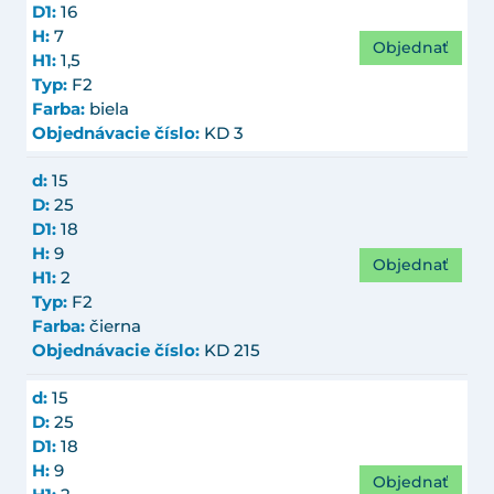
D1:
16
H:
7
Objednať
H1:
1,5
Typ:
F2
Farba:
biela
Objednávacie číslo:
KD 3
d:
15
D:
25
D1:
18
H:
9
Objednať
H1:
2
Typ:
F2
Farba:
čierna
Objednávacie číslo:
KD 215
d:
15
D:
25
D1:
18
H:
9
Objednať