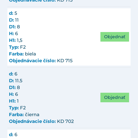
d:
5
D:
11
D1:
8
H:
6
Objednať
H1:
1,5
Typ:
F2
Farba:
biela
Objednávacie číslo:
KD 715
d:
6
D:
11.5
D1:
8
H:
6
Objednať
H1:
1
Typ:
F2
Farba:
čierna
Objednávacie číslo:
KD 702
d:
6