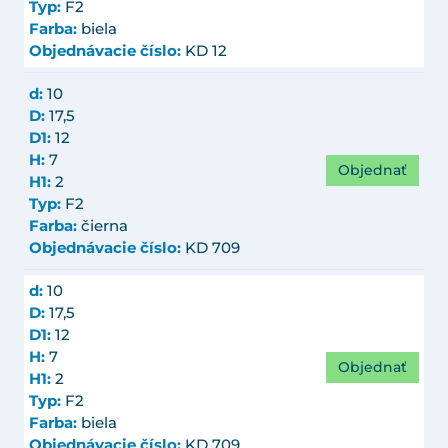
Typ:
F2
Farba:
biela
Objednávacie číslo:
KD 12
d:
10
D:
17,5
D1:
12
H:
7
Objednať
H1:
2
Typ:
F2
Farba:
čierna
Objednávacie číslo:
KD 709
d:
10
D:
17,5
D1:
12
H:
7
Objednať
H1:
2
Typ:
F2
Farba:
biela
Objednávacie číslo:
KD 709