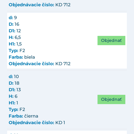
Objednávacie číslo:
KD 712
d:
9
D:
16
D1:
12
H:
6,5
Objednať
H1:
1,5
Typ:
F2
Farba:
biela
Objednávacie číslo:
KD 712
d:
10
D:
18
D1:
13
H:
6
Objednať
H1:
1
Typ:
F2
Farba:
čierna
Objednávacie číslo:
KD 1