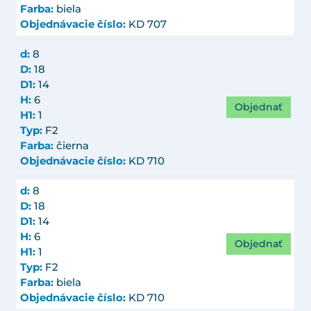
Farba:
biela
Objednávacie číslo:
KD 707
d:
8
D:
18
D1:
14
H:
6
Objednať
H1:
1
Typ:
F2
Farba:
čierna
Objednávacie číslo:
KD 710
d:
8
D:
18
D1:
14
H:
6
Objednať
H1:
1
Typ:
F2
Farba:
biela
Objednávacie číslo:
KD 710