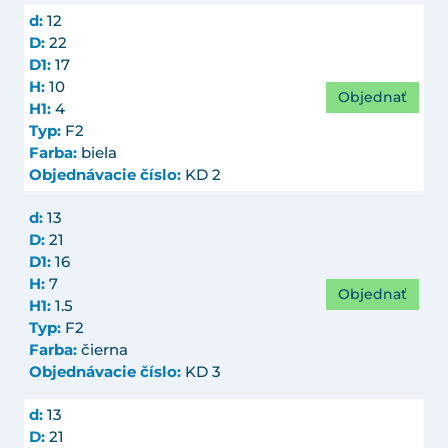
d:
12
D:
22
D1:
17
H:
10
Objednať
H1:
4
Typ:
F2
Farba:
biela
Objednávacie číslo:
KD 2
d:
13
D:
21
D1:
16
H:
7
Objednať
H1:
1.5
Typ:
F2
Farba:
čierna
Objednávacie číslo:
KD 3
d:
13
D:
21