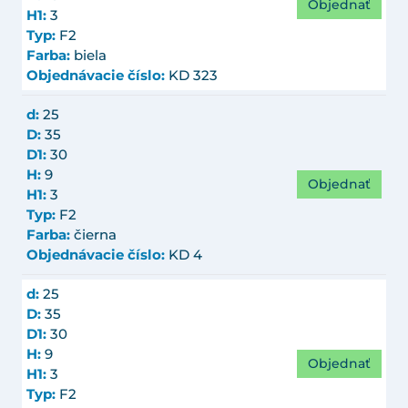
Objednať
H1:
3
Typ:
F2
Farba:
biela
Objednávacie číslo:
KD 323
d:
25
D:
35
D1:
30
H:
9
Objednať
H1:
3
Typ:
F2
Farba:
čierna
Objednávacie číslo:
KD 4
d:
25
D:
35
D1:
30
H:
9
Objednať
H1:
3
Typ:
F2