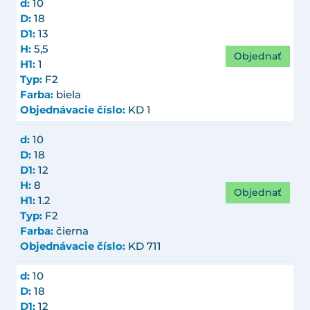
d:
10
D:
18
D1:
13
H:
5,5
Objednať
H1:
1
Typ:
F2
Farba:
biela
Objednávacie číslo:
KD 1
d:
10
D:
18
D1:
12
H:
8
Objednať
H1:
1.2
Typ:
F2
Farba:
čierna
Objednávacie číslo:
KD 711
d:
10
D:
18
D1:
12