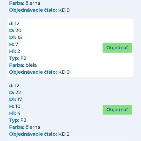
Farba:
čierna
Objednávacie číslo:
KD 9
d:
12
D:
20
D1:
15
H:
7
Objednať
H1:
2
Typ:
F2
Farba:
biela
Objednávacie číslo:
KD 9
d:
12
D:
22
D1:
17
H:
10
Objednať
H1:
4
Typ:
F2
Farba:
čierna
Objednávacie číslo:
KD 2