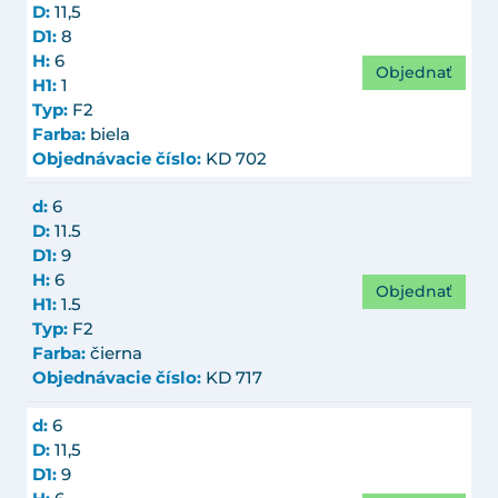
D:
11,5
D1:
8
H:
6
Objednať
H1:
1
Typ:
F2
Farba:
biela
Objednávacie číslo:
KD 702
d:
6
D:
11.5
D1:
9
H:
6
Objednať
H1:
1.5
Typ:
F2
Farba:
čierna
Objednávacie číslo:
KD 717
d:
6
D:
11,5
D1:
9