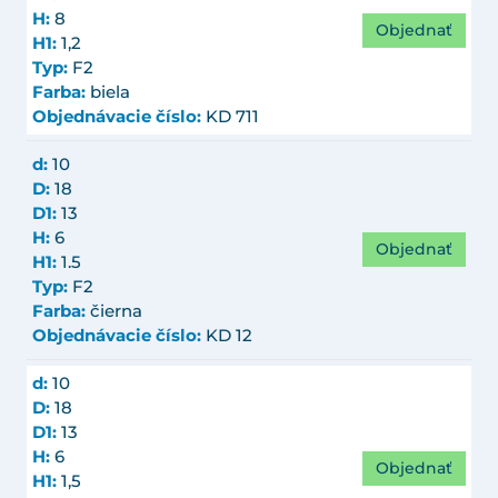
H:
8
Objednať
H1:
1,2
Typ:
F2
Farba:
biela
Objednávacie číslo:
KD 711
d:
10
D:
18
D1:
13
H:
6
Objednať
H1:
1.5
Typ:
F2
Farba:
čierna
Objednávacie číslo:
KD 12
d:
10
D:
18
D1:
13
H:
6
Objednať
H1:
1,5