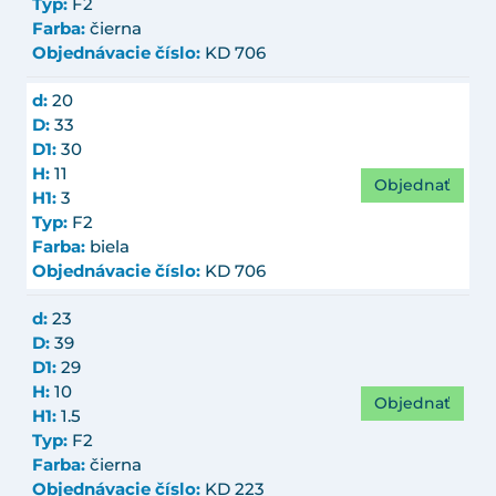
Typ:
F2
Farba:
čierna
Objednávacie číslo:
KD 706
d:
20
D:
33
D1:
30
H:
11
Objednať
H1:
3
Typ:
F2
Farba:
biela
Objednávacie číslo:
KD 706
d:
23
D:
39
D1:
29
H:
10
Objednať
H1:
1.5
Typ:
F2
Farba:
čierna
Objednávacie číslo:
KD 223