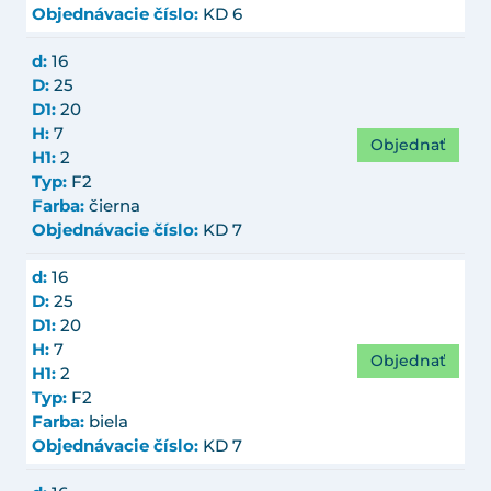
Objednávacie číslo:
KD 6
d:
16
D:
25
D1:
20
H:
7
Objednať
H1:
2
Typ:
F2
Farba:
čierna
Objednávacie číslo:
KD 7
d:
16
D:
25
D1:
20
H:
7
Objednať
H1:
2
Typ:
F2
Farba:
biela
Objednávacie číslo:
KD 7