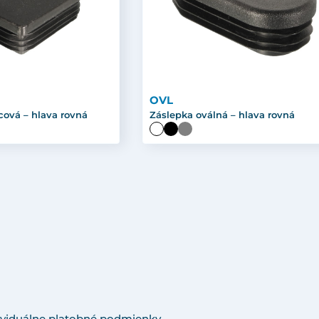
OVL
cová – hlava rovná
Záslepka oválná – hlava rovná
viduálne platobné podmienky.