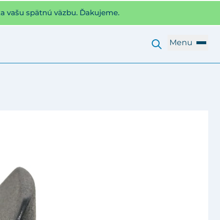
za vašu spätnú väzbu. Ďakujeme.
Menu