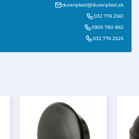
duranplast@duranplast.sk
032 776 2561
0905 780 862
032 776 2525