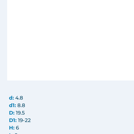
d:
4.8
d1:
8.8
D:
19.5
D1:
19-22
H:
6