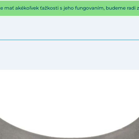
te mať akékoľvek ťažkosti s jeho fungovaním, budeme radi 