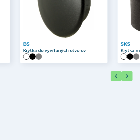
BS
SKS
Krytka do vyvŕtaných otvorov
Krytka m