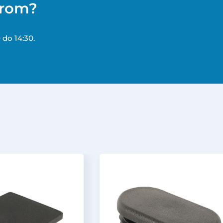
erom?
 do 14:30.