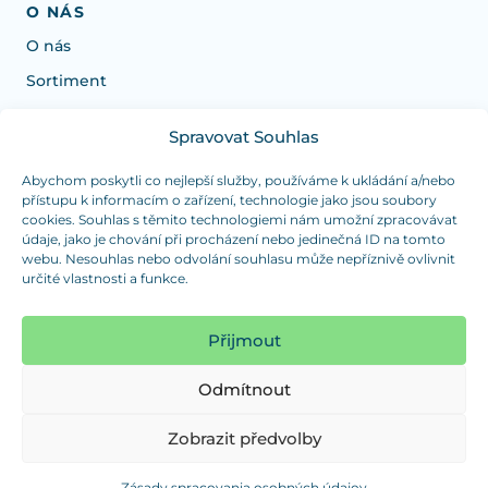
O NÁS
O nás
Sortiment
Spravovat Souhlas
Potrebujete poradiť s výberom?
Sme tu pre vás Pondelok-Štvrtok od: 7:30 - 15:30 hod
Abychom poskytli co nejlepší služby, používáme k ukládání a/nebo
přístupu k informacím o zařízení, technologie jako jsou soubory
a Piatok od 7:30 - 14:30 hod
cookies. Souhlas s těmito technologiemi nám umožní zpracovávat
údaje, jako je chování při procházení nebo jedinečná ID na tomto
duranplast@duranplast.sk
+421 0905 780 862
webu. Nesouhlas nebo odvolání souhlasu může nepříznivě ovlivnit
určité vlastnosti a funkce.
OSOBNÝ ODBER
(platba iba v hotovosti)
Přijmout
Sme tu pre vás Pondelok-Štvrtok od: 7:30 - 15:30 hod
a Piatok od 7:30 - 14:30 hod
Odmítnout
Zobraziť mapu
Zobrazit předvolby
Zásady spracovania osobných údajov