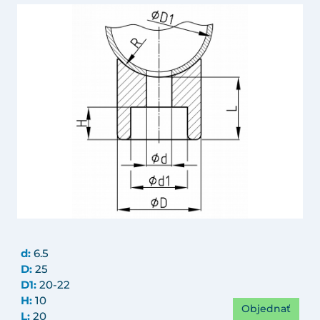
d:
6.5
D:
25
D1:
20-22
H:
10
Objednať
L:
20