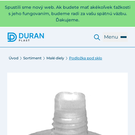
Spustili sme nový web. Ak budete mať akékoľvek ťažkosti
s jeho fungovaním, budeme radi za vašu spätnú väzbu.
Ďakujeme.
Menu
Úvod
Sortiment
Malé diely
Podložka pod sklo