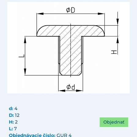
d:
4
D:
12
Objednať
H:
2
L:
7
Objednávacie číslo:
GUR 4