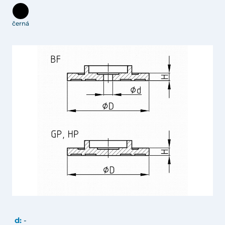
černá
d:
-