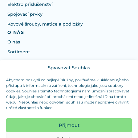
Elektro příslušenství
Spojovací prvky
Kovové šrouby, matice a podložky
O NÁS
O nás
Sortiment
Spravovat Souhlas
Potrebujete poradiť s výberom?
Sme tu pre vás Pondelok-Štvrtok od: 7:30 - 15:30 hod
Abychom poskytli co nejlepší služby, používáme k ukládání a/nebo
přístupu k informacím o zařízení, technologie jako jsou soubory
a Piatok od 7:30 - 14:30 hod
cookies. Souhlas s těmito technologiemi nám umožní zpracovávat
údaje, jako je chování při procházení nebo jedinečná ID na tomto
duranplast@duranplast.sk
+421 0905 780 862
webu. Nesouhlas nebo odvolání souhlasu může nepříznivě ovlivnit
určité vlastnosti a funkce.
OSOBNÝ ODBER
(platba iba v hotovosti)
Přijmout
Sme tu pre vás Pondelok-Štvrtok od: 7:30 - 15:30 hod
a Piatok od 7:30 - 14:30 hod