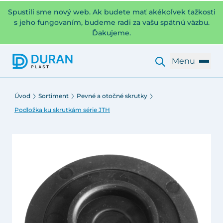
Spustili sme nový web. Ak budete mať akékoľvek ťažkosti
s jeho fungovaním, budeme radi za vašu spätnú väzbu.
Ďakujeme.
Menu
Úvod
Sortiment
Pevné a otočné skrutky
Podložka ku skrutkám série JTH