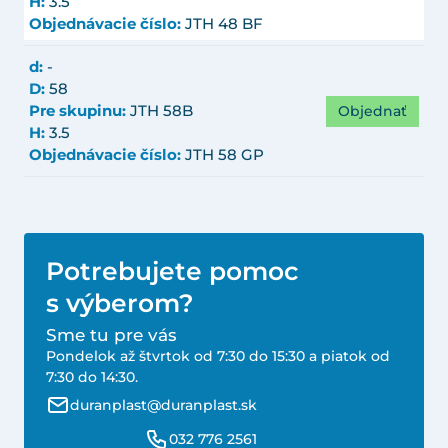
H:
3.5
Objednávacie číslo:
JTH 48 BF
d:
-
D:
58
Objednať
Pre skupinu:
JTH 58B
H:
3.5
Objednávacie číslo:
JTH 58 GP
Potrebujete pomoc
s výberom?
Sme tu pre vás
Pondelok až štvrtok od 7:30 do 15:30 a piatok od
7:30 do 14:30.
duranplast@duranplast.sk
032 776 2561