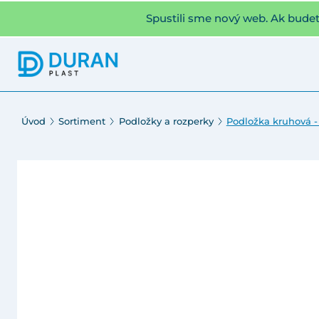
Spustili sme nový web. Ak bude
Úvod
Sortiment
Podložky a rozperky
Podložka kruhová -