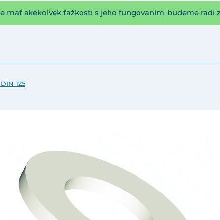
te mať akékoľvek ťažkosti s jeho fungovaním, budeme radi 
 DIN 125