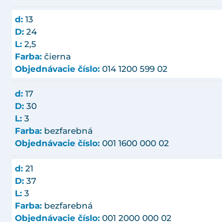
d:
13
D:
24
L:
2,5
Farba:
čierna
Objednávacie číslo:
014 1200 599 02
d:
17
D:
30
L:
3
Farba:
bezfarebná
Objednávacie číslo:
001 1600 000 02
d:
21
D:
37
L:
3
Farba:
bezfarebná
Objednávacie číslo:
001 2000 000 02