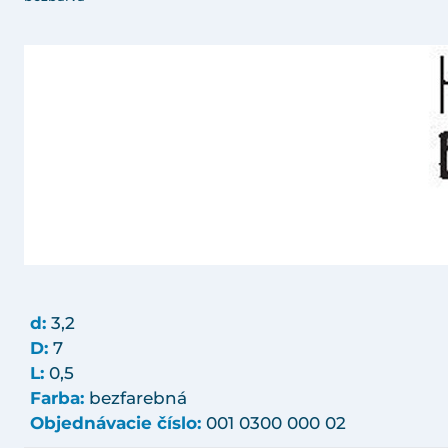
d:
3,2
D:
7
L:
0,5
Farba:
bezfarebná
Objednávacie číslo:
001 0300 000 02