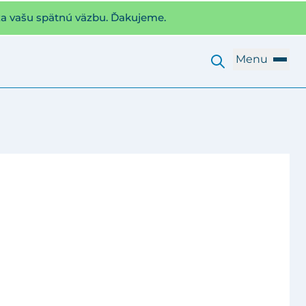
za vašu spätnú väzbu. Ďakujeme.
Menu