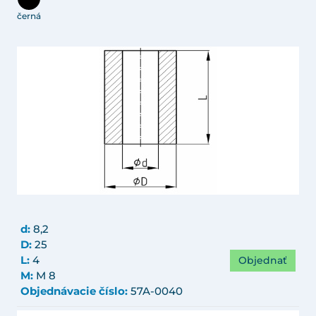
černá
d:
8,2
D:
25
Objednať
L:
4
M:
M 8
Objednávacie číslo:
57A-0040