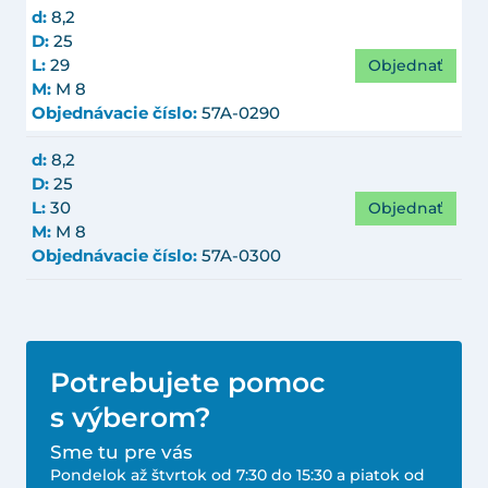
d:
8,2
D:
25
Objednať
L:
29
M:
M 8
Objednávacie číslo:
57A-0290
d:
8,2
D:
25
Objednať
L:
30
M:
M 8
Objednávacie číslo:
57A-0300
Potrebujete pomoc
s výberom?
Sme tu pre vás
Pondelok až štvrtok od 7:30 do 15:30 a piatok od