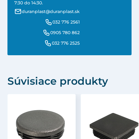
7:30 do 14:30.
duranplast@duranplast.sk
032 776 2561
0905 780 862
032 776 2525
Súvisiace produkty