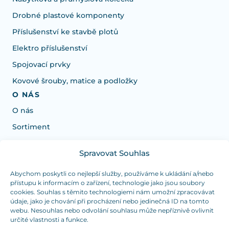
Drobné plastové komponenty
Příslušenství ke stavbě plotů
Elektro příslušenství
Spojovací prvky
Kovové šrouby, matice a podložky
O NÁS
O nás
Sortiment
Spravovat Souhlas
Potrebujete poradiť s výberom?
Sme tu pre vás Pondelok-Štvrtok od: 7:30 - 15:30 hod
Abychom poskytli co nejlepší služby, používáme k ukládání a/nebo
přístupu k informacím o zařízení, technologie jako jsou soubory
a Piatok od 7:30 - 14:30 hod
cookies. Souhlas s těmito technologiemi nám umožní zpracovávat
údaje, jako je chování při procházení nebo jedinečná ID na tomto
duranplast@duranplast.sk
+421 0905 780 862
webu. Nesouhlas nebo odvolání souhlasu může nepříznivě ovlivnit
určité vlastnosti a funkce.
OSOBNÝ ODBER