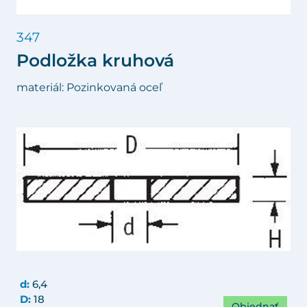
347
Podložka kruhová
materiál: Pozinkovaná oceľ
d:
6,4
D:
18
Objednať