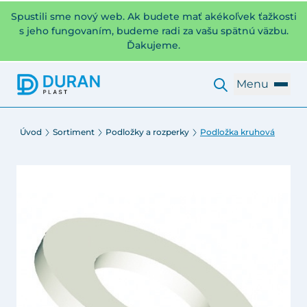
Spustili sme nový web. Ak budete mať akékoľvek ťažkosti
s jeho fungovaním, budeme radi za vašu spätnú väzbu.
Ďakujeme.
Menu
Úvod
Sortiment
Podložky a rozperky
Podložka kruhová