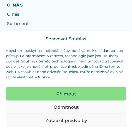
O NÁS
O nás
Sortiment
Spravovat Souhlas
Potrebujete poradiť s výberom?
Sme tu pre vás Pondelok-Štvrtok od: 7:30 - 15:30 hod
Abychom poskytli co nejlepší služby, používáme k ukládání a/nebo
přístupu k informacím o zařízení, technologie jako jsou soubory
a Piatok od 7:30 - 14:30 hod
cookies. Souhlas s těmito technologiemi nám umožní zpracovávat
údaje, jako je chování při procházení nebo jedinečná ID na tomto
duranplast@duranplast.sk
+421 0905 780 862
webu. Nesouhlas nebo odvolání souhlasu může nepříznivě ovlivnit
určité vlastnosti a funkce.
OSOBNÝ ODBER
(platba iba v hotovosti)
Přijmout
Sme tu pre vás Pondelok-Štvrtok od: 7:30 - 15:30 hod
a Piatok od 7:30 - 14:30 hod
Odmítnout
Zobraziť mapu
Zobrazit předvolby