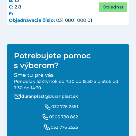
B:
13
Objednať
C:
2.8
F:
-
Objednávacie číslo:
031 0801 000 01
Potrebujete pomoc
s výberom?
Sme tu pre vás
Pondelok až štvrtok od 7:30 do 15:30 a piatok od
7:30 do 14:30.
duranplast@duranplast.sk
032 776 2561
0905 780 862
032 776 2525