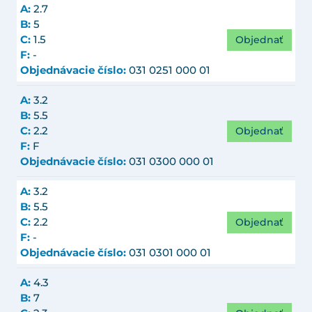
A:
2.7
B:
5
Objednať
C:
1.5
F:
-
Objednávacie číslo:
031 0251 000 01
A:
3.2
B:
5.5
Objednať
C:
2.2
F:
F
Objednávacie číslo:
031 0300 000 01
A:
3.2
B:
5.5
Objednať
C:
2.2
F:
-
Objednávacie číslo:
031 0301 000 01
A:
4.3
B:
7