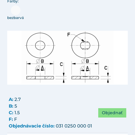
Farby:
bezbarvá
A:
2.7
B:
5
Objednať
C:
1.5
F:
F
Objednávacie číslo:
031 0250 000 01