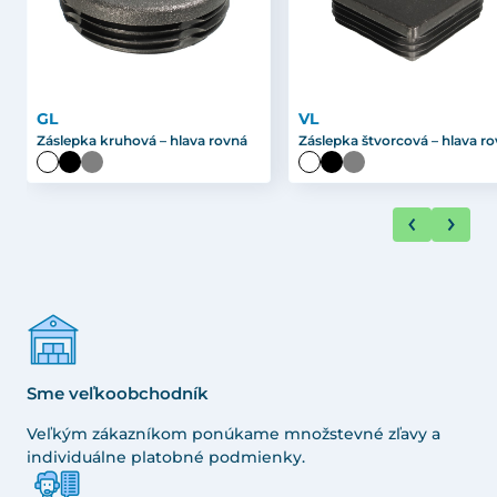
GL
VL
Záslepka kruhová – hlava rovná
Záslepka štvorcová – hlava r
Sme veľkoobchodník
Veľkým zákazníkom ponúkame množstevné zľavy a
individuálne platobné podmienky.