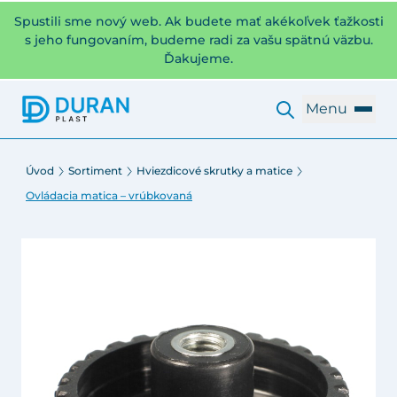
Spustili sme nový web. Ak budete mať akékoľvek ťažkosti
s jeho fungovaním, budeme radi za vašu spätnú väzbu.
Ďakujeme.
Menu
Úvod
Sortiment
Hviezdicové skrutky a matice
Ovládacia matica – vrúbkovaná