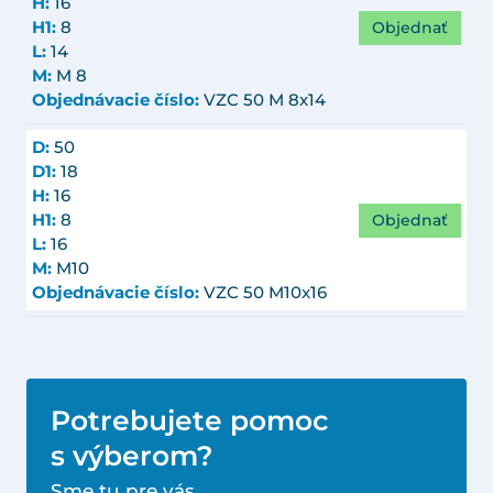
H:
16
Objednať
H1:
8
L:
14
M:
M 8
Objednávacie číslo:
VZC 50 M 8x14
D:
50
D1:
18
H:
16
Objednať
H1:
8
L:
16
M:
M10
Objednávacie číslo:
VZC 50 M10x16
Potrebujete pomoc
s výberom?
Sme tu pre vás