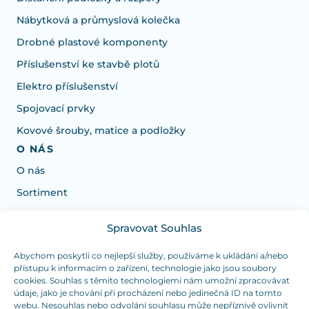
Nábytková a průmyslová kolečka
Drobné plastové komponenty
Příslušenství ke stavbě plotů
Elektro příslušenství
Spojovací prvky
Kovové šrouby, matice a podložky
O NÁS
O nás
Sortiment
Spravovat Souhlas
Potrebujete poradiť s výberom?
Sme tu pre vás Pondelok-Štvrtok od: 7:30 - 15:30 hod
Abychom poskytli co nejlepší služby, používáme k ukládání a/nebo
přístupu k informacím o zařízení, technologie jako jsou soubory
a Piatok od 7:30 - 14:30 hod
cookies. Souhlas s těmito technologiemi nám umožní zpracovávat
údaje, jako je chování při procházení nebo jedinečná ID na tomto
duranplast@duranplast.sk
+421 0905 780 862
webu. Nesouhlas nebo odvolání souhlasu může nepříznivě ovlivnit