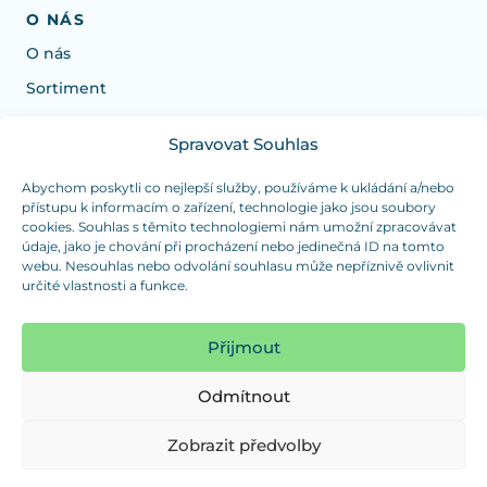
O NÁS
O nás
Sortiment
Spravovat Souhlas
Potrebujete poradiť s výberom?
Sme tu pre vás Pondelok-Štvrtok od: 7:30 - 15:30 hod
Abychom poskytli co nejlepší služby, používáme k ukládání a/nebo
přístupu k informacím o zařízení, technologie jako jsou soubory
a Piatok od 7:30 - 14:30 hod
cookies. Souhlas s těmito technologiemi nám umožní zpracovávat
údaje, jako je chování při procházení nebo jedinečná ID na tomto
duranplast@duranplast.sk
+421 0905 780 862
webu. Nesouhlas nebo odvolání souhlasu může nepříznivě ovlivnit
určité vlastnosti a funkce.
OSOBNÝ ODBER
(platba iba v hotovosti)
Přijmout
Sme tu pre vás Pondelok-Štvrtok od: 7:30 - 15:30 hod
a Piatok od 7:30 - 14:30 hod
Odmítnout
Zobraziť mapu
Zobrazit předvolby