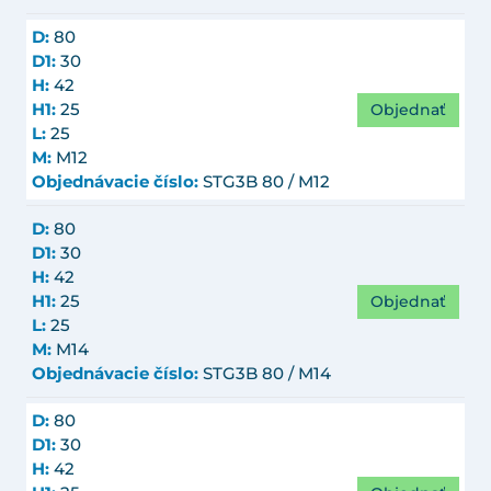
D:
80
D1:
30
H:
42
Objednať
H1:
25
L:
25
M:
M12
Objednávacie číslo:
STG3B 80 / M12
D:
80
D1:
30
H:
42
Objednať
H1:
25
L:
25
M:
M14
Objednávacie číslo:
STG3B 80 / M14
D:
80
D1:
30
H:
42