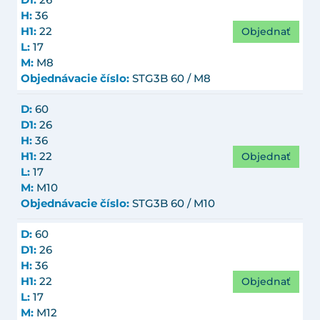
D1:
26
H:
36
Objednať
H1:
22
L:
17
M:
M8
Objednávacie číslo:
STG3B 60 / M8
D:
60
D1:
26
H:
36
Objednať
H1:
22
L:
17
M:
M10
Objednávacie číslo:
STG3B 60 / M10
D:
60
D1:
26
H:
36
Objednať
H1:
22
L:
17
M:
M12