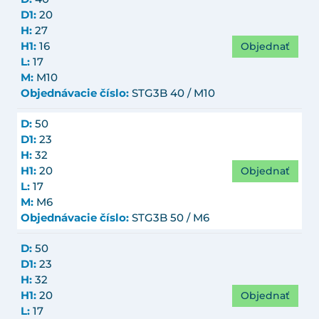
D1:
20
H:
27
Objednať
H1:
16
L:
17
M:
M10
Objednávacie číslo:
STG3B 40 / M10
D:
50
D1:
23
H:
32
Objednať
H1:
20
L:
17
M:
M6
Objednávacie číslo:
STG3B 50 / M6
D:
50
D1:
23
H:
32
Objednať
H1:
20
L:
17