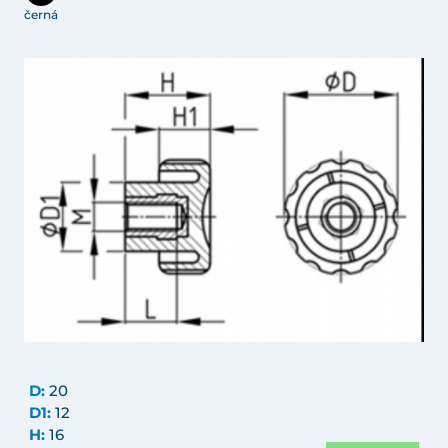
černá
D:
20
D1:
12
H:
16