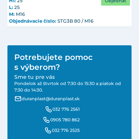
Objednať
H1:
25
L:
25
M:
M16
Objednávacie číslo:
STG3B 80 / M16
Potrebujete pomoc
s výberom?
Sme tu pre vás
Pondelok až štvrtok od 7:30 do 15:30 a piatok od
7:30 do 14:30.
duranplast@duranplast.sk
032 776 2561
0905 780 862
032 776 2525