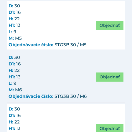
D:
30
D1:
16
H:
22
Objednať
H1:
13
L:
9
M:
M5
Objednávacie číslo:
STG3B 30 / M5
D:
30
D1:
16
H:
22
Objednať
H1:
13
L:
9
M:
M6
Objednávacie číslo:
STG3B 30 / M6
D:
30
D1:
16
H:
22
Objednať
H1:
13