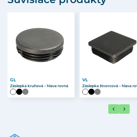
GL
VL
Záslepka kruhová – hlava rovná
Záslepka štvorcová – hlava r