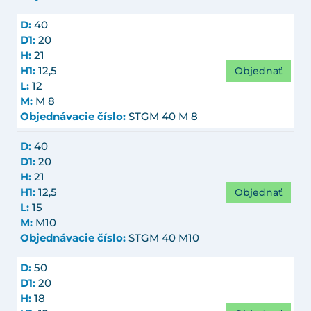
D:
40
D1:
20
H:
21
Objednať
H1:
12,5
L:
12
M:
M 8
Objednávacie číslo:
STGM 40 M 8
D:
40
D1:
20
H:
21
Objednať
H1:
12,5
L:
15
M:
M10
Objednávacie číslo:
STGM 40 M10
D:
50
D1:
20
H:
18