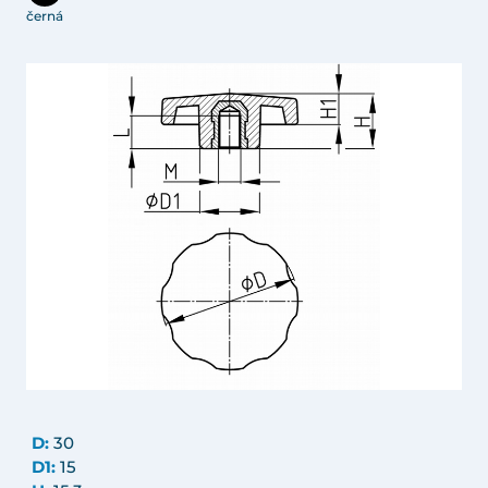
černá
D:
30
D1:
15