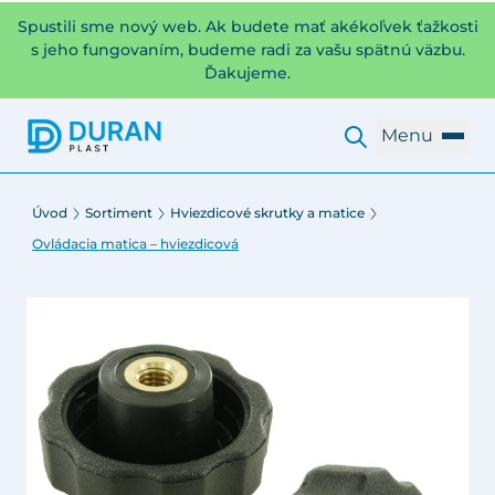
Spustili sme nový web. Ak budete mať akékoľvek ťažkosti
s jeho fungovaním, budeme radi za vašu spätnú väzbu.
Ďakujeme.
Menu
Úvod
Sortiment
Hviezdicové skrutky a matice
Ovládacia matica – hviezdicová