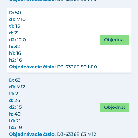
D:
50
d1:
M10
t1:
16
d:
21
Objednať
d2:
12.0
h:
32
h1:
16
h2:
16
Objednávacie číslo:
D3-6336E 50 M10
D:
63
d1:
M12
t1:
21
d:
26
Objednať
d2:
15
h:
40
h1:
21
h2:
19
Objednávacie číslo:
D3-6336E 63 M12