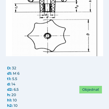
D:
32
d1:
M 6
t1:
5.5
d:
14
Objednať
d2:
6.5
h:
20
h1:
10
h2:
10