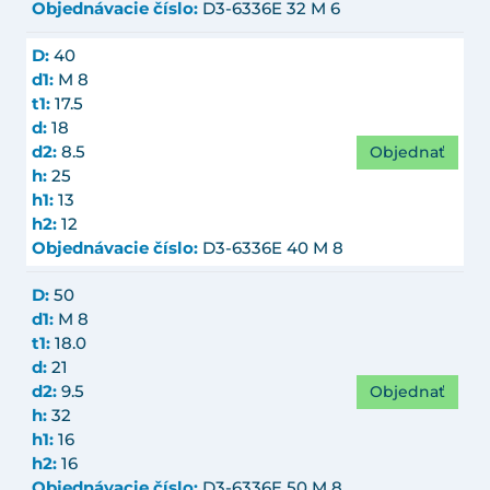
Objednávacie číslo:
D3-6336E 32 M 6
D:
40
d1:
M 8
t1:
17.5
d:
18
Objednať
d2:
8.5
h:
25
h1:
13
h2:
12
Objednávacie číslo:
D3-6336E 40 M 8
D:
50
d1:
M 8
t1:
18.0
d:
21
Objednať
d2:
9.5
h:
32
h1:
16
h2:
16
Objednávacie číslo:
D3-6336E 50 M 8