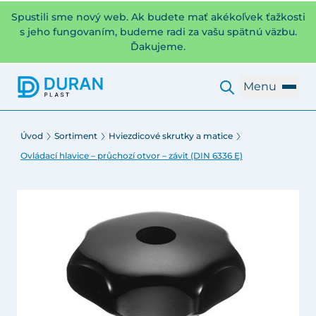
Spustili sme nový web. Ak budete mať akékoľvek ťažkosti
s jeho fungovaním, budeme radi za vašu spätnú väzbu.
Ďakujeme.
Menu
Úvod
Sortiment
Hviezdicové skrutky a matice
Ovládací hlavice – průchozí otvor – závit (DIN 6336 E)