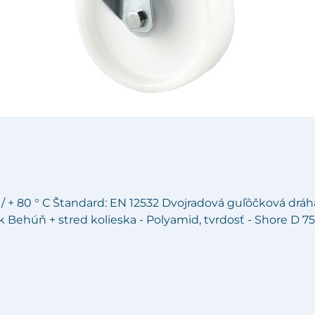
C / + 80 ° C Štandard: EN 12532 Dvojradová guľôčková drá
ok Behúň + stred kolieska - Polyamid, tvrdosť - Shore D 7