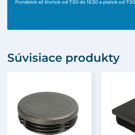
Pondelok až štvrtok od 7:30 do 15:30 a piatok od 7:30
Súvisiace produkty