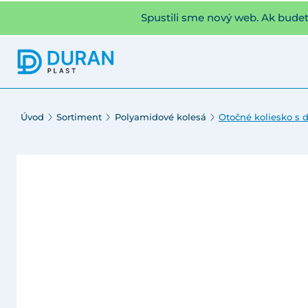
Spustili sme nový web. Ak bude
Úvod
Sortiment
Polyamidové kolesá
Otočné koliesko s 