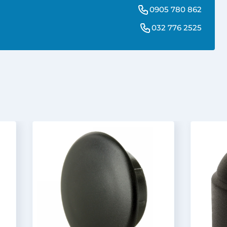
0905 780 862
032 776 2525