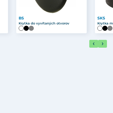
BS
SKS
Krytka do vyvŕtaných otvorov
Krytka m