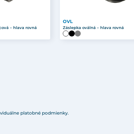
OVL
cová – hlava rovná
Záslepka oválná – hlava rovná
viduálne platobné podmienky.