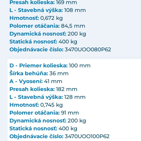
Presah kolieska:
169 mm
L - Stavebná výška:
108 mm
Hmotnosť:
0,672 kg
Polomer otáčania:
84,5 mm
Dynamická nosnosť:
200 kg
Statická nosnosť:
400 kg
Objednávacie číslo:
3470UOO080P62
D - Priemer kolieska:
100 mm
Šírka behúňa:
36 mm
A - Vyosení:
41 mm
Presah kolieska:
182 mm
L - Stavebná výška:
128 mm
Hmotnosť:
0,745 kg
Polomer otáčania:
91 mm
Dynamická nosnosť:
200 kg
Statická nosnosť:
400 kg
Objednávacie číslo:
3470UOO100P62