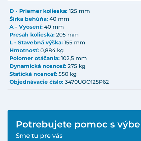
D - Priemer kolieska:
125 mm
Šírka behúňa:
40 mm
A - Vyosení:
40 mm
Presah kolieska:
205 mm
L - Stavebná výška:
155 mm
Hmotnosť:
0,884 kg
Polomer otáčania:
102,5 mm
Dynamická nosnosť:
275 kg
Statická nosnosť:
550 kg
Objednávacie číslo:
3470UOO125P62
Potrebujete pomoc s výb
Sme tu pre vás