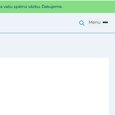
za vašu spätnú väzbu. Ďakujeme.
Menu