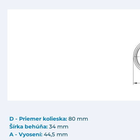
D - Priemer kolieska:
80 mm
Šírka behúňa:
34 mm
A - Vyosení:
44,5 mm