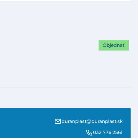
Objednať
duranplast@duranplast.sk
032 776 2561