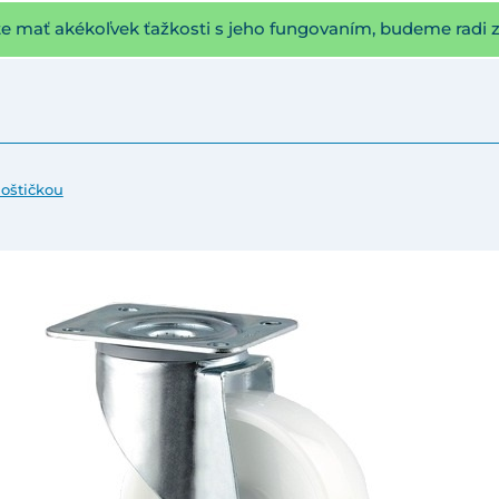
te mať akékoľvek ťažkosti s jeho fungovaním, budeme radi 
doštičkou