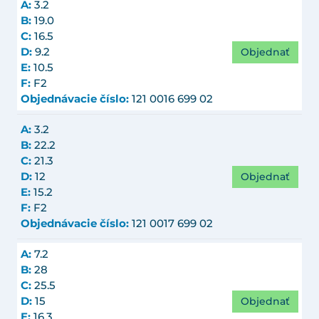
A:
3.2
B:
19.0
C:
16.5
Objednať
D:
9.2
E:
10.5
F:
F2
Objednávacie číslo:
121 0016 699 02
A:
3.2
B:
22.2
C:
21.3
Objednať
D:
12
E:
15.2
F:
F2
Objednávacie číslo:
121 0017 699 02
A:
7.2
B:
28
C:
25.5
Objednať
D:
15
E:
16.3