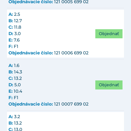
Objednávacie číslo:
121 0005 699 02
A:
2.5
B:
12.7
C:
11.8
Objednať
D:
3.0
E:
7.6
F:
F1
Objednávacie číslo:
121 0006 699 02
A:
1.6
B:
14.3
C:
13.2
Objednať
D:
5.0
E:
10.4
F:
F1
Objednávacie číslo:
121 0007 699 02
A:
3.2
B:
13.2
C:
13.0