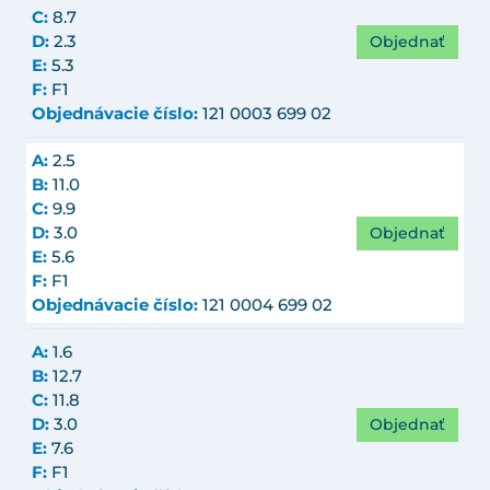
C:
8.7
Objednať
D:
2.3
E:
5.3
F:
F1
Objednávacie číslo:
121 0003 699 02
A:
2.5
B:
11.0
C:
9.9
Objednať
D:
3.0
E:
5.6
F:
F1
Objednávacie číslo:
121 0004 699 02
A:
1.6
B:
12.7
C:
11.8
Objednať
D:
3.0
E:
7.6
F:
F1