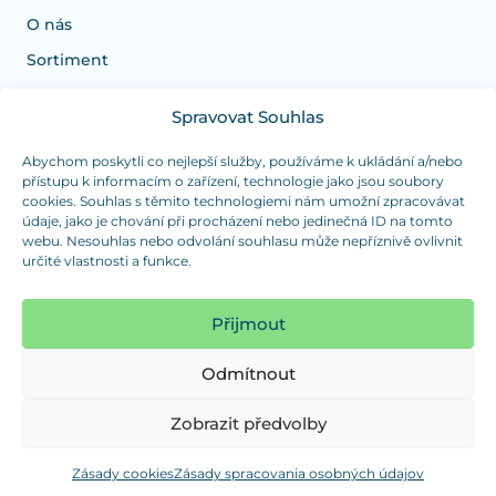
O nás
Sortiment
Spravovat Souhlas
Potrebujete poradiť s výberom?
Sme tu pre vás Pondelok-Štvrtok od: 7:30 - 15:30 hod
Abychom poskytli co nejlepší služby, používáme k ukládání a/nebo
přístupu k informacím o zařízení, technologie jako jsou soubory
a Piatok od 7:30 - 14:30 hod
cookies. Souhlas s těmito technologiemi nám umožní zpracovávat
údaje, jako je chování při procházení nebo jedinečná ID na tomto
duranplast@duranplast.sk
+421 0905 780 862
webu. Nesouhlas nebo odvolání souhlasu může nepříznivě ovlivnit
určité vlastnosti a funkce.
OSOBNÝ ODBER
(platba iba v hotovosti)
Přijmout
Sme tu pre vás Pondelok-Štvrtok od: 7:30 - 15:30 hod
a Piatok od 7:30 - 14:30 hod
Odmítnout
Zobraziť mapu
Zobrazit předvolby
Zásady cookies
Zásady spracovania osobných údajov