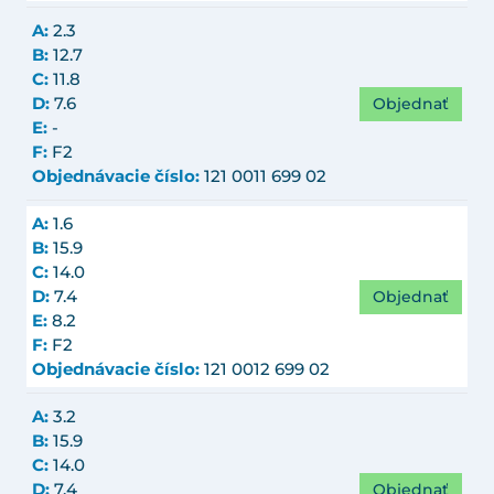
A:
2.3
B:
12.7
C:
11.8
Objednať
D:
7.6
E:
-
F:
F2
Objednávacie číslo:
121 0011 699 02
A:
1.6
B:
15.9
C:
14.0
Objednať
D:
7.4
E:
8.2
F:
F2
Objednávacie číslo:
121 0012 699 02
A:
3.2
B:
15.9
C:
14.0
Objednať
D:
7.4