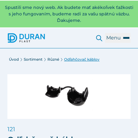
Spustili sme nový web. Ak budete mať akékoľvek ťažkosti
s jeho fungovaním, budeme radi za vašu spätnú väzbu.
Ďakujeme.
Menu
Úvod
Sortiment
Různé
Odľahčovač káblov
121