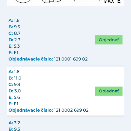
A:
1.6
B:
9.5
C:
8.7
Objednať
D:
2.3
E:
5.3
F:
F1
Objednávacie číslo:
121 0001 699 02
A:
1.6
B:
11.0
C:
9.9
Objednať
D:
3.0
E:
5.6
F:
F1
Objednávacie číslo:
121 0002 699 02
A:
3.2
B:
9.5