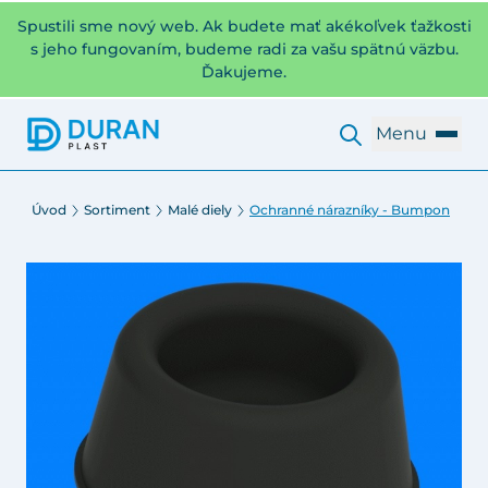
Spustili sme nový web. Ak budete mať akékoľvek ťažkosti
s jeho fungovaním, budeme radi za vašu spätnú väzbu.
Ďakujeme.
Menu
Úvod
Sortiment
Malé diely
Ochranné nárazníky - Bumpon