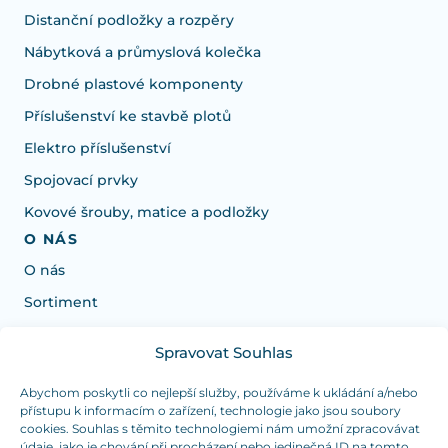
Distanční podložky a rozpěry
Nábytková a průmyslová kolečka
Drobné plastové komponenty
Příslušenství ke stavbě plotů
Elektro příslušenství
Spojovací prvky
Kovové šrouby, matice a podložky
O NÁS
O nás
Sortiment
Spravovat Souhlas
Potrebujete poradiť s výberom?
Sme tu pre vás Pondelok-Štvrtok od: 7:30 - 15:30 hod
Abychom poskytli co nejlepší služby, používáme k ukládání a/nebo
přístupu k informacím o zařízení, technologie jako jsou soubory
a Piatok od 7:30 - 14:30 hod
cookies. Souhlas s těmito technologiemi nám umožní zpracovávat
údaje, jako je chování při procházení nebo jedinečná ID na tomto