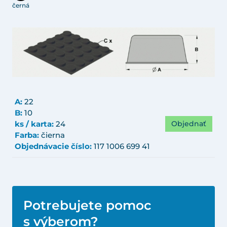
černá
A:
22
B:
10
Objednať
ks / karta:
24
Farba:
čierna
Objednávacie číslo:
117 1006 699 41
Potrebujete pomoc
s výberom?