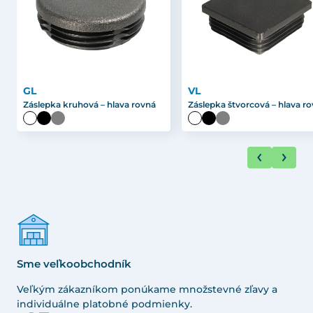
GL
VL
Záslepka kruhová – hlava rovná
Záslepka štvorcová – hlava r
Sme veľkoobchodník
Veľkým zákazníkom ponúkame množstevné zľavy a
individuálne platobné podmienky.