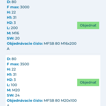
D:
80
F max:
3000
H:
22
H1:
31
H2:
3
Objednať
L:
200
M:
M16
SW:
20
Objednávacie číslo:
MFSB 80 M16x200
A
D:
80
F max:
3500
H:
22
H1:
31
H2:
3
Objednať
L:
100
M:
M20
SW:
24
Objednávacie číslo:
MFSB 80 M20x100
A