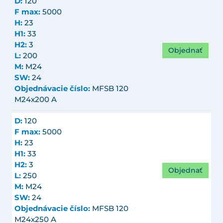
D:
120
F max:
5000
H:
23
H1:
33
H2:
3
Objednať
L:
200
M:
M24
SW:
24
Objednávacie číslo:
MFSB 120
M24x200 A
D:
120
F max:
5000
H:
23
H1:
33
H2:
3
Objednať
L:
250
M:
M24
SW:
24
Objednávacie číslo:
MFSB 120
M24x250 A