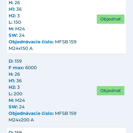
H:
26
H1:
36
H2:
3
Objednať
L:
150
M:
M24
SW:
24
Objednávacie číslo:
MFSB 159
M24x150 A
D:
159
F max:
6000
H:
26
H1:
36
H2:
3
Objednať
L:
200
M:
M24
SW:
24
Objednávacie číslo:
MFSB 159
M24x200 A
D:
159