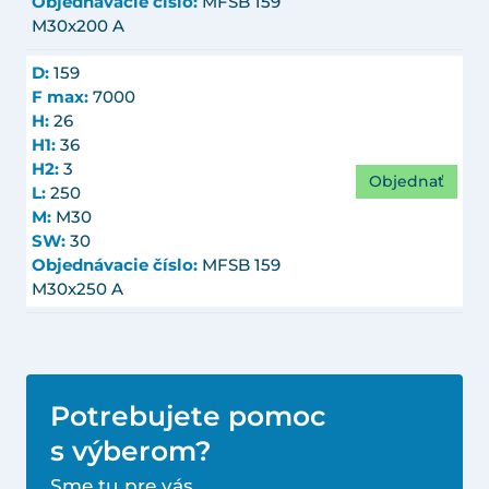
Objednávacie číslo:
MFSB 159
M30x200 A
D:
159
F max:
7000
H:
26
H1:
36
H2:
3
Objednať
L:
250
M:
M30
SW:
30
Objednávacie číslo:
MFSB 159
M30x250 A
Potrebujete pomoc
s výberom?
Sme tu pre vás