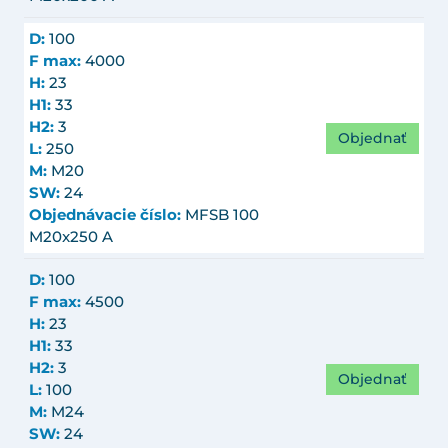
D:
100
F max:
4000
H:
23
H1:
33
H2:
3
Objednať
L:
250
M:
M20
SW:
24
Objednávacie číslo:
MFSB 100
M20x250 A
D:
100
F max:
4500
H:
23
H1:
33
H2:
3
Objednať
L:
100
M:
M24
SW:
24