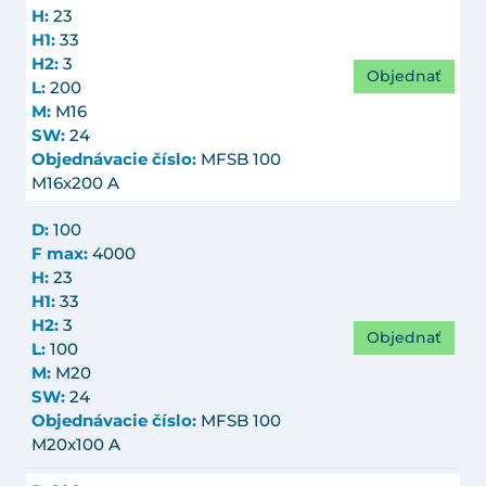
H:
23
H1:
33
H2:
3
Objednať
L:
200
M:
M16
SW:
24
Objednávacie číslo:
MFSB 100
M16x200 A
D:
100
F max:
4000
H:
23
H1:
33
H2:
3
Objednať
L:
100
M:
M20
SW:
24
Objednávacie číslo:
MFSB 100
M20x100 A