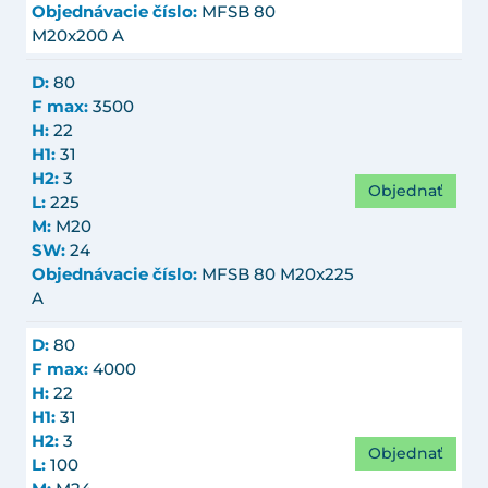
Objednávacie číslo:
MFSB 80
M20x200 A
D:
80
F max:
3500
H:
22
H1:
31
H2:
3
Objednať
L:
225
M:
M20
SW:
24
Objednávacie číslo:
MFSB 80 M20x225
A
D:
80
F max:
4000
H:
22
H1:
31
H2:
3
Objednať
L:
100