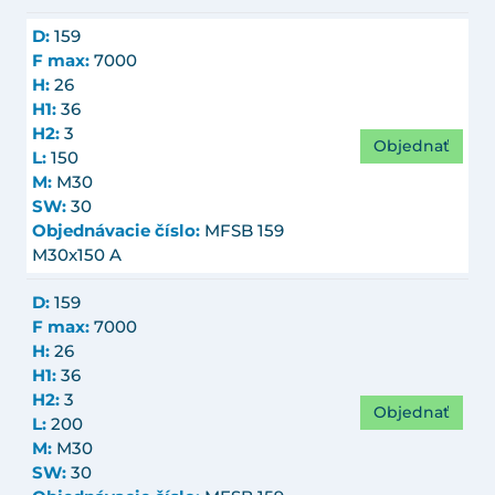
D:
159
F max:
7000
H:
26
H1:
36
H2:
3
Objednať
L:
150
M:
M30
SW:
30
Objednávacie číslo:
MFSB 159
M30x150 A
D:
159
F max:
7000
H:
26
H1:
36
H2:
3
Objednať
L:
200
M:
M30
SW:
30