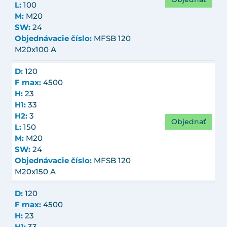
L:
100
M:
M20
SW:
24
Objednávacie číslo:
MFSB 120
M20x100 A
D:
120
F max:
4500
H:
23
H1:
33
H2:
3
Objednať
L:
150
M:
M20
SW:
24
Objednávacie číslo:
MFSB 120
M20x150 A
D:
120
F max:
4500
H:
23