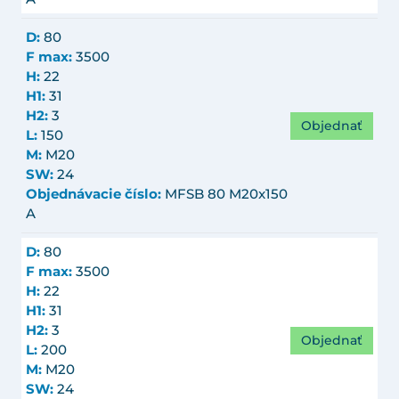
D:
80
F max:
3500
H:
22
H1:
31
H2:
3
Objednať
L:
150
M:
M20
SW:
24
Objednávacie číslo:
MFSB 80 M20x150
A
D:
80
F max:
3500
H:
22
H1:
31
H2:
3
Objednať
L:
200
M:
M20
SW:
24