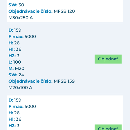
SW:
30
Objednávacie číslo:
MFSB 120
M30x250 A
D:
159
F max:
5000
H:
26
H1:
36
H2:
3
Objednať
L:
100
M:
M20
SW:
24
Objednávacie číslo:
MFSB 159
M20x100 A
D:
159
F max:
5000
H:
26
H1:
36
H2:
3
Objednať