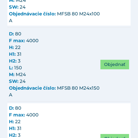
M:
M24
SW:
24
Objednávacie číslo:
MFSB 80 M24x100
A
D:
80
F max:
4000
H:
22
H1:
31
H2:
3
Objednať
L:
150
M:
M24
SW:
24
Objednávacie číslo:
MFSB 80 M24x150
A
D:
80
F max:
4000
H:
22
H1:
31
H2:
3