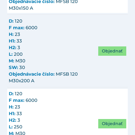
Objednávacie číslo:
MFSB 120
M30x150 A
D:
120
F max:
6000
H:
23
H1:
33
H2:
3
Objednať
L:
200
M:
M30
SW:
30
Objednávacie číslo:
MFSB 120
M30x200 A
D:
120
F max:
6000
H:
23
H1:
33
H2:
3
Objednať
L:
250
M:
M30