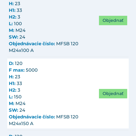
H:
23
H1:
33
H2:
3
Objednať
L:
100
M:
M24
SW:
24
Objednávacie číslo:
MFSB 120
M24x100 A
D:
120
F max:
5000
H:
23
H1:
33
H2:
3
Objednať
L:
150
M:
M24
SW:
24
Objednávacie číslo:
MFSB 120
M24x150 A