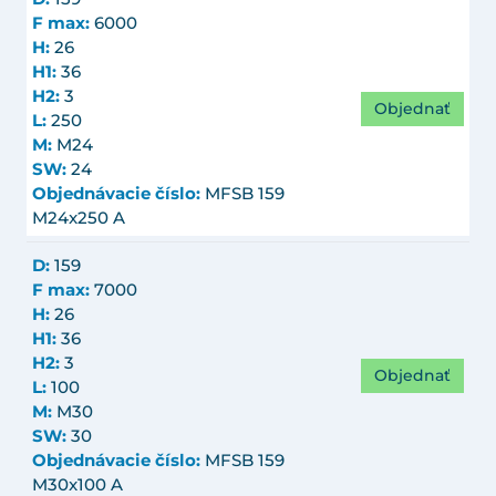
F max:
6000
H:
26
H1:
36
H2:
3
Objednať
L:
250
M:
M24
SW:
24
Objednávacie číslo:
MFSB 159
M24x250 A
D:
159
F max:
7000
H:
26
H1:
36
H2:
3
Objednať
L:
100
M:
M30
SW:
30
Objednávacie číslo:
MFSB 159
M30x100 A