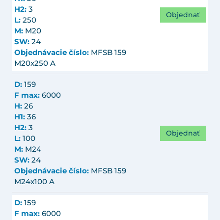
H2:
3
Objednať
L:
250
M:
M20
SW:
24
Objednávacie číslo:
MFSB 159
M20x250 A
D:
159
F max:
6000
H:
26
H1:
36
H2:
3
Objednať
L:
100
M:
M24
SW:
24
Objednávacie číslo:
MFSB 159
M24x100 A
D:
159
F max:
6000