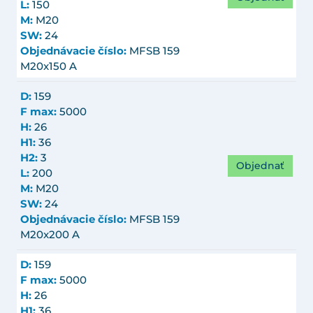
L:
150
M:
M20
SW:
24
Objednávacie číslo:
MFSB 159
M20x150 A
D:
159
F max:
5000
H:
26
H1:
36
H2:
3
Objednať
L:
200
M:
M20
SW:
24
Objednávacie číslo:
MFSB 159
M20x200 A
D:
159
F max:
5000
H:
26
H1:
36