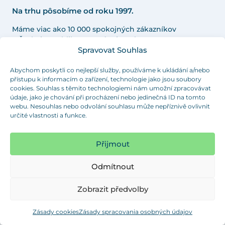
Na trhu pôsobíme od roku 1997.
Máme viac ako 10 000 spokojných zákazníkov
v Českej republike a strednej Európe.
Spravovat Souhlas
Abychom poskytli co nejlepší služby, používáme k ukládání a/nebo
přístupu k informacím o zařízení, technologie jako jsou soubory
cookies. Souhlas s těmito technologiemi nám umožní zpracovávat
SORTIMENT
údaje, jako je chování při procházení nebo jedinečná ID na tomto
webu. Nesouhlas nebo odvolání souhlasu může nepříznivě ovlivnit
Záslepky a krytky
určité vlastnosti a funkce.
Víčka a zátky
Rektifikační nohy a šrouby
Přijmout
Stavitelné nohy ke strojům
Odmítnout
Záslepky se závitem
Zobrazit předvolby
Ovládací prvky a komponenty
Kluzáky pod nábytek
Zásady cookies
Zásady spracovania osobných údajov
Distanční podložky a rozpěry