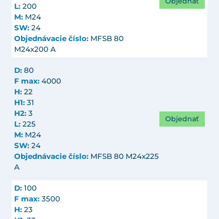
Objednať
L:
200
M:
M24
SW:
24
Objednávacie číslo:
MFSB 80
M24x200 A
D:
80
F max:
4000
H:
22
H1:
31
H2:
3
Objednať
L:
225
M:
M24
SW:
24
Objednávacie číslo:
MFSB 80 M24x225
A
D:
100
F max:
3500
H:
23