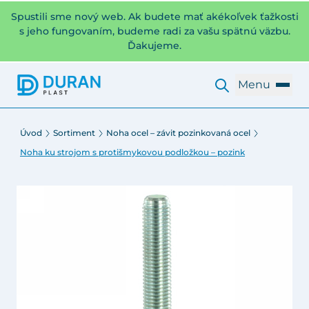
Spustili sme nový web. Ak budete mať akékoľvek ťažkosti
s jeho fungovaním, budeme radi za vašu spätnú väzbu.
Ďakujeme.
Menu
Úvod
Sortiment
Noha ocel – závit pozinkovaná ocel
Noha ku strojom s protišmykovou podložkou – pozink