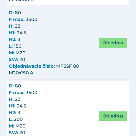
D:
80
F max:
3500
H:
22
H1:
34.5
H2:
3
Objednať
L:
150
M:
M20
SW:
20
Objednávacie číslo:
MFSSF 80
M20x150 A
D:
80
F max:
3500
H:
22
H1:
34.5
H2:
3
Objednať
L:
200
M:
M20
SW:
20