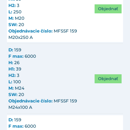
H2:
3
Objednať
L:
250
M:
M20
SW:
20
Objednávacie číslo:
MFSSF 159
M20x250 A
D:
159
F max:
6000
H:
26
H1:
39
H2:
3
Objednať
L:
100
M:
M24
SW:
20
Objednávacie číslo:
MFSSF 159
M24x100 A
D:
159
F max:
6000