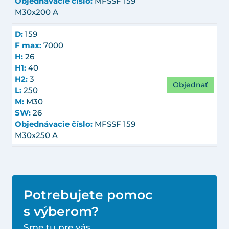
Objednávacie číslo:
MFSSF 159
M30x200 A
D:
159
F max:
7000
H:
26
H1:
40
H2:
3
Objednať
L:
250
M:
M30
SW:
26
Objednávacie číslo:
MFSSF 159
M30x250 A
Potrebujete pomoc
s výberom?
Sme tu pre vás