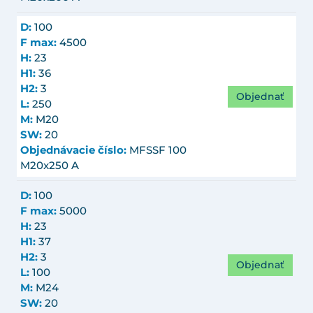
D:
100
F max:
4500
H:
23
H1:
36
H2:
3
Objednať
L:
250
M:
M20
SW:
20
Objednávacie číslo:
MFSSF 100
M20x250 A
D:
100
F max:
5000
H:
23
H1:
37
H2:
3
Objednať
L:
100
M:
M24
SW:
20