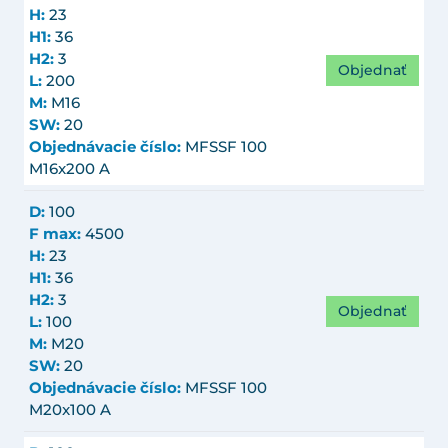
H:
23
H1:
36
H2:
3
Objednať
L:
200
M:
M16
SW:
20
Objednávacie číslo:
MFSSF 100
M16x200 A
D:
100
F max:
4500
H:
23
H1:
36
H2:
3
Objednať
L:
100
M:
M20
SW:
20
Objednávacie číslo:
MFSSF 100
M20x100 A