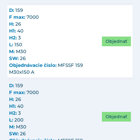
D:
159
F max:
7000
H:
26
H1:
40
H2:
3
Objednať
L:
150
M:
M30
SW:
26
Objednávacie číslo:
MFSSF 159
M30x150 A
D:
159
F max:
7000
H:
26
H1:
40
H2:
3
Objednať
L:
200
M:
M30
SW:
26