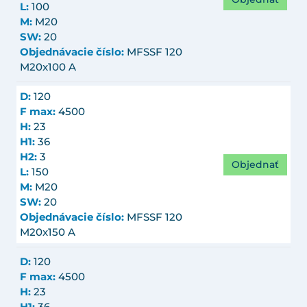
L:
100
M:
M20
SW:
20
Objednávacie číslo:
MFSSF 120
M20x100 A
D:
120
F max:
4500
H:
23
H1:
36
H2:
3
Objednať
L:
150
M:
M20
SW:
20
Objednávacie číslo:
MFSSF 120
M20x150 A
D:
120
F max:
4500
H:
23