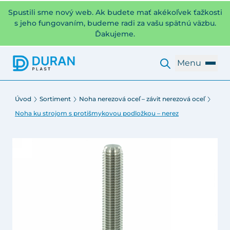
Spustili sme nový web. Ak budete mať akékoľvek ťažkosti
s jeho fungovaním, budeme radi za vašu spätnú väzbu.
Ďakujeme.
Menu
Úvod
Sortiment
Noha nerezová oceľ – závit nerezová oceľ
Noha ku strojom s protišmykovou podložkou – nerez