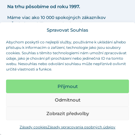
Na trhu pôsobíme od roku 1997.
Máme viac ako 10 000 spokojných zákazníkov
v Českej republike a strednej Európe.
Spravovat Souhlas
Abychom poskytli co nejlepší služby, používáme k ukládání a/nebo
přístupu k informacím o zařízení, technologie jako jsou soubory
cookies. Souhlas s těmito technologiemi nám umožní zpracovávat
SORTIMENT
údaje, jako je chování při procházení nebo jedinečná ID na tomto
webu. Nesouhlas nebo odvolání souhlasu může nepříznivě ovlivnit
Záslepky a krytky
určité vlastnosti a funkce.
Víčka a zátky
Rektifikační nohy a šrouby
Přijmout
Stavitelné nohy ke strojům
Odmítnout
Záslepky se závitem
Zobrazit předvolby
Ovládací prvky a komponenty
Kluzáky pod nábytek
Zásady cookies
Zásady spracovania osobných údajov
Distanční podložky a rozpěry