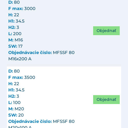
D:
80
F max:
3000
H:
22
H1:
34.5
H2:
3
Objednať
L:
200
M:
M16
SW:
17
Objednávacie číslo:
MFSSF 80
M16x200 A
D:
80
F max:
3500
H:
22
H1:
34.5
H2:
3
Objednať
L:
100
M:
M20
SW:
20
Objednávacie číslo:
MFSSF 80
M20x100 A