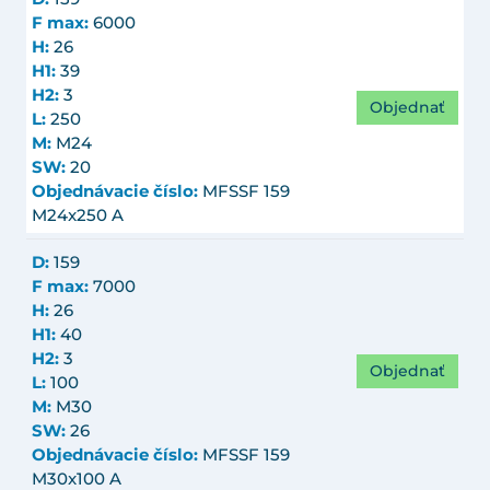
F max:
6000
H:
26
H1:
39
H2:
3
Objednať
L:
250
M:
M24
SW:
20
Objednávacie číslo:
MFSSF 159
M24x250 A
D:
159
F max:
7000
H:
26
H1:
40
H2:
3
Objednať
L:
100
M:
M30
SW:
26
Objednávacie číslo:
MFSSF 159
M30x100 A