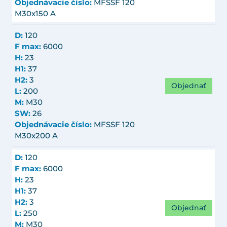
Objednávacie číslo:
MFSSF 120
M30x150 A
D:
120
F max:
6000
H:
23
H1:
37
H2:
3
Objednať
L:
200
M:
M30
SW:
26
Objednávacie číslo:
MFSSF 120
M30x200 A
D:
120
F max:
6000
H:
23
H1:
37
H2:
3
Objednať
L:
250
M:
M30