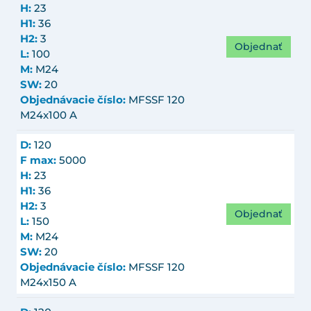
H:
23
H1:
36
H2:
3
Objednať
L:
100
M:
M24
SW:
20
Objednávacie číslo:
MFSSF 120
M24x100 A
D:
120
F max:
5000
H:
23
H1:
36
H2:
3
Objednať
L:
150
M:
M24
SW:
20
Objednávacie číslo:
MFSSF 120
M24x150 A