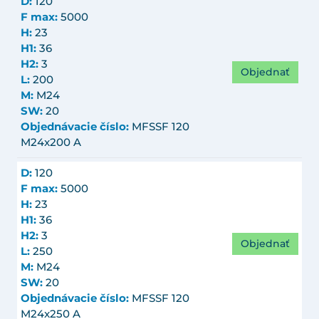
D:
120
F max:
5000
H:
23
H1:
36
H2:
3
Objednať
L:
200
M:
M24
SW:
20
Objednávacie číslo:
MFSSF 120
M24x200 A
D:
120
F max:
5000
H:
23
H1:
36
H2:
3
Objednať
L:
250
M:
M24
SW:
20
Objednávacie číslo:
MFSSF 120
M24x250 A