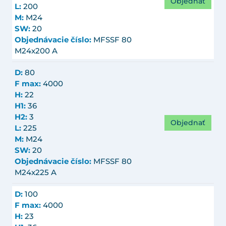
Objednať
L:
200
M:
M24
SW:
20
Objednávacie číslo:
MFSSF 80
M24x200 A
D:
80
F max:
4000
H:
22
H1:
36
H2:
3
Objednať
L:
225
M:
M24
SW:
20
Objednávacie číslo:
MFSSF 80
M24x225 A
D:
100
F max:
4000
H:
23