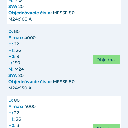
M:
M24
SW:
20
Objednávacie číslo:
MFSSF 80
M24x100 A
D:
80
F max:
4000
H:
22
H1:
36
H2:
3
Objednať
L:
150
M:
M24
SW:
20
Objednávacie číslo:
MFSSF 80
M24x150 A
D:
80
F max:
4000
H:
22
H1:
36
H2:
3