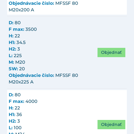
Objednávacie číslo:
MFSSF 80
M20x200 A
D:
80
F max:
3500
H:
22
H1:
34.5
H2:
3
Objednať
L:
225
M:
M20
SW:
20
Objednávacie číslo:
MFSSF 80
M20x225 A
D:
80
F max:
4000
H:
22
H1:
36
H2:
3
Objednať
L:
100