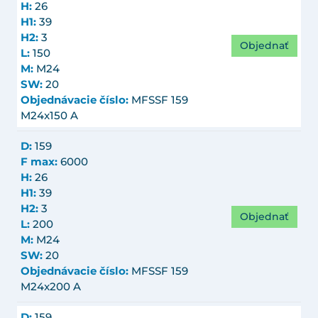
H:
26
H1:
39
H2:
3
Objednať
L:
150
M:
M24
SW:
20
Objednávacie číslo:
MFSSF 159
M24x150 A
D:
159
F max:
6000
H:
26
H1:
39
H2:
3
Objednať
L:
200
M:
M24
SW:
20
Objednávacie číslo:
MFSSF 159
M24x200 A
D:
159