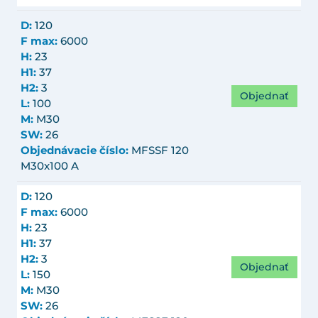
D:
120
F max:
6000
H:
23
H1:
37
H2:
3
Objednať
L:
100
M:
M30
SW:
26
Objednávacie číslo:
MFSSF 120
M30x100 A
D:
120
F max:
6000
H:
23
H1:
37
H2:
3
Objednať
L:
150
M:
M30
SW:
26