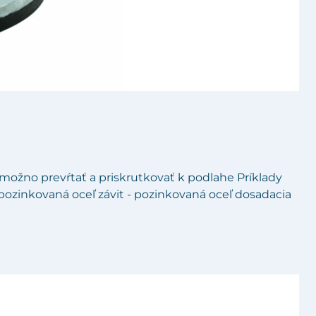
ožno prevŕtať a priskrutkovať k podlahe Príklady
á pozinkovaná oceľ závit - pozinkovaná oceľ dosadacia