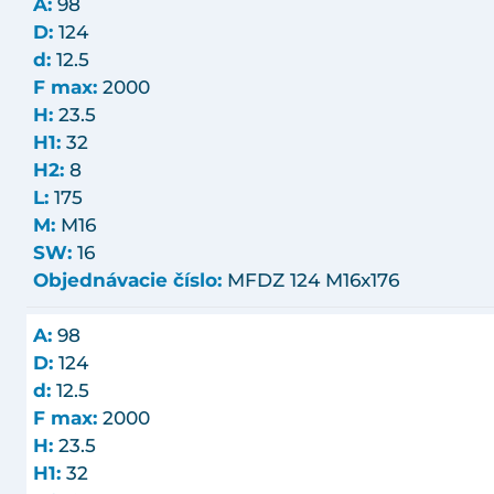
A:
98
D:
124
d:
12.5
F max:
2000
H:
23.5
H1:
32
H2:
8
L:
175
M:
M16
SW:
16
Objednávacie číslo:
MFDZ 124 M16x176
A:
98
D:
124
d:
12.5
F max:
2000
H:
23.5
H1:
32