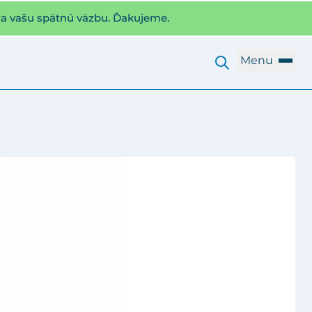
za vašu spätnú väzbu. Ďakujeme.
Menu