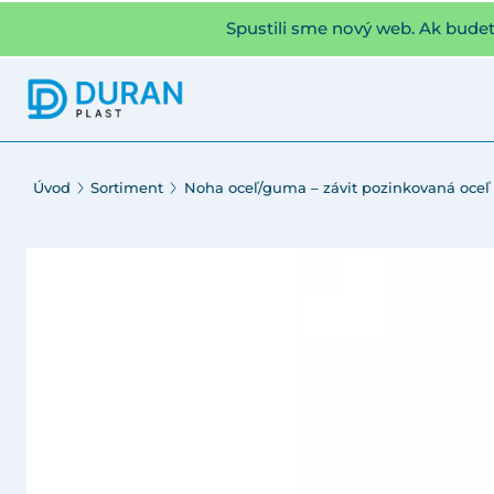
Spustili sme nový web. Ak bude
Úvod
Sortiment
Noha oceľ/guma – závit pozinkovaná oceľ