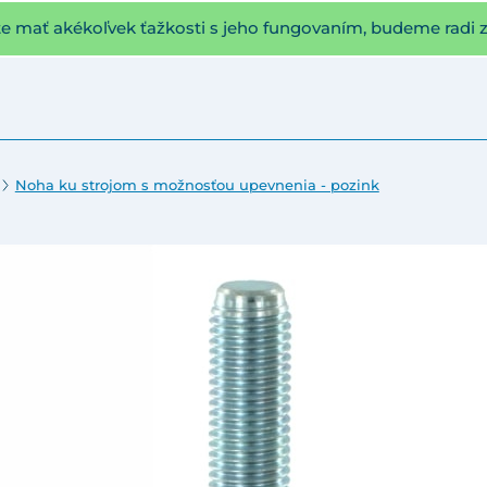
te mať akékoľvek ťažkosti s jeho fungovaním, budeme radi 
Noha ku strojom s možnosťou upevnenia - pozink