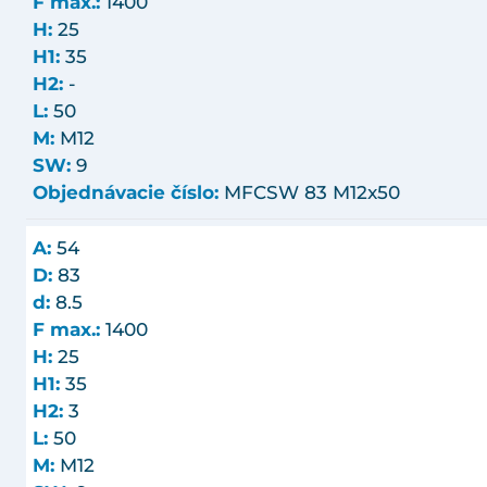
F max.:
1400
H:
25
H1:
35
H2:
-
L:
50
M:
M12
SW:
9
Objednávacie číslo:
MFCSW 83 M12x50
A:
54
D:
83
d:
8.5
F max.:
1400
H:
25
H1:
35
H2:
3
L:
50
M:
M12