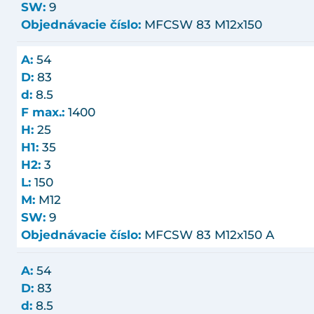
SW:
9
Objednávacie číslo:
MFCSW 83 M12x150
A:
54
D:
83
d:
8.5
F max.:
1400
H:
25
H1:
35
H2:
3
L:
150
M:
M12
SW:
9
Objednávacie číslo:
MFCSW 83 M12x150 A
A:
54
D:
83
d:
8.5