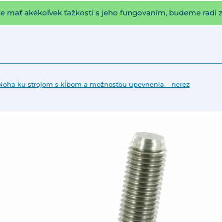
te mať akékoľvek ťažkosti s jeho fungovaním, budeme radi 
Noha ku strojom s kĺbom a možnosťou upevnenia – nerez