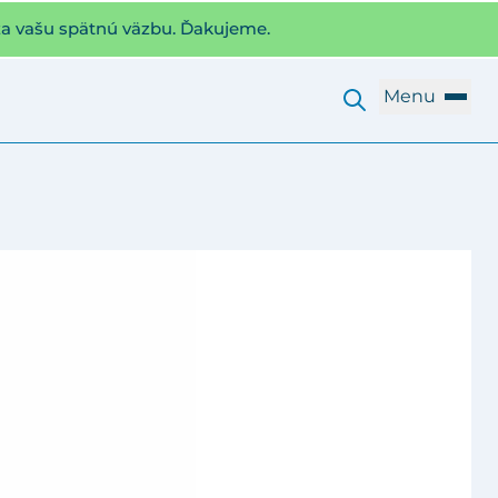
za vašu spätnú väzbu. Ďakujeme.
Menu