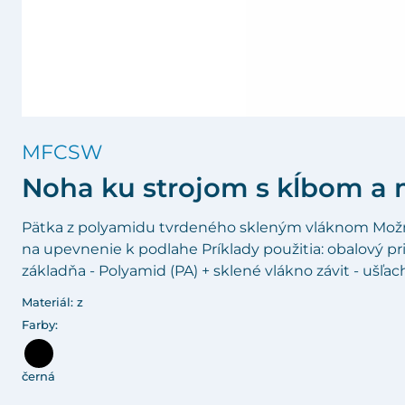
MFCSW
Noha ku strojom s kĺbom a 
Pätka z polyamidu tvrdeného skleným vláknom Možnos
na upevnenie k podlahe Príklady použitia: obalový prie
základňa - Polyamid (PA) + sklené vlákno závit - ušľac
Materiál: z
Farby:
černá