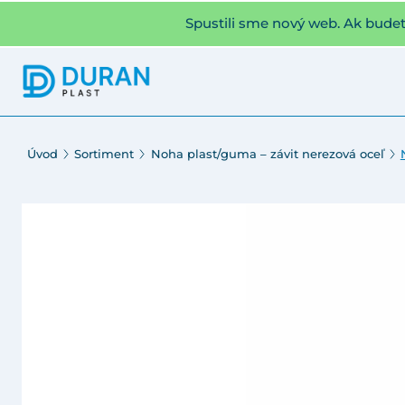
Spustili sme nový web. Ak bude
Úvod
Sortiment
Noha plast/guma – závit nerezová oceľ