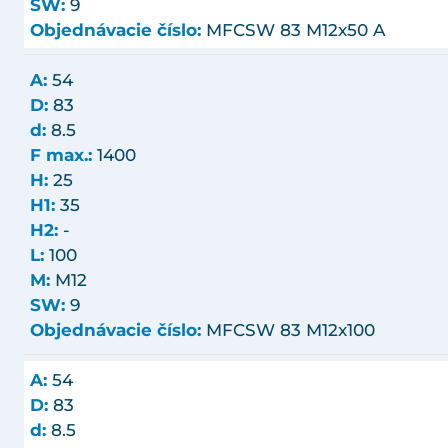
SW:
9
Objednávacie číslo:
MFCSW 83 M12x50 A
A:
54
D:
83
d:
8.5
F max.:
1400
H:
25
H1:
35
H2:
-
L:
100
M:
M12
SW:
9
Objednávacie číslo:
MFCSW 83 M12x100
A:
54
D:
83
d:
8.5