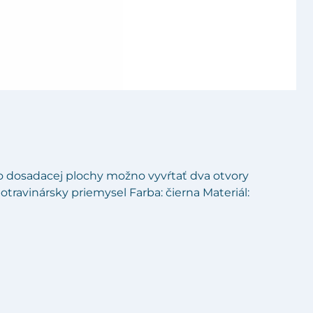
o dosadacej plochy možno vyvŕtať dva otvory
otravinársky priemysel Farba: čierna Materiál: