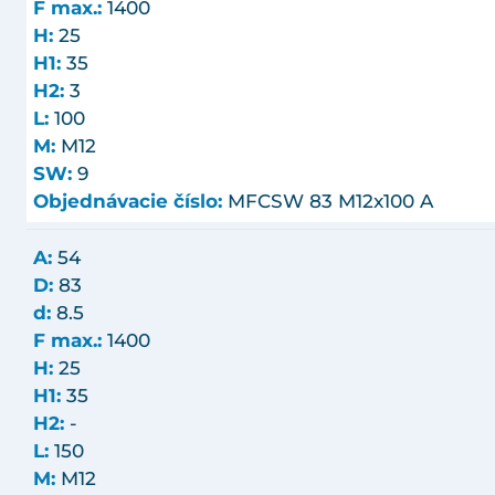
F max.:
1400
H:
25
H1:
35
H2:
3
L:
100
M:
M12
SW:
9
Objednávacie číslo:
MFCSW 83 M12x100 A
A:
54
D:
83
d:
8.5
F max.:
1400
H:
25
H1:
35
H2:
-
L:
150
M:
M12