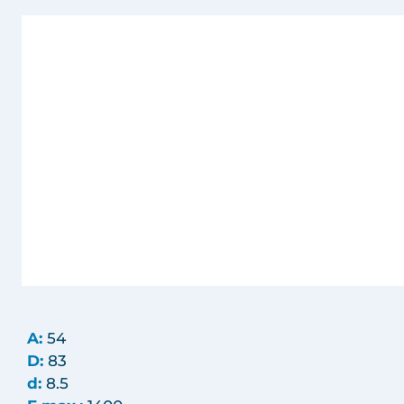
A:
54
D:
83
d:
8.5